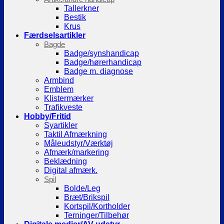
Tallerkner
Bestik
Krus
Færdselsartikler
Bagde
Badge/synshandicap
Badge/hørerhandicap
Badge m. diagnose
Armbind
Emblem
Klistermærker
Trafikveste
Hobby/Fritid
Syartikler
Taktil Afmærkning
Måleudstyr/Værktøj
Afmærk/markering
Beklædning
Digital afmærk.
Spil
Bolde/Leg
Bræt/Brikspil
Kortspil/Kortholder
Terninger/Tilbehør