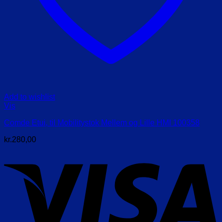
Add to wishlist
Vis
Comde Etui, til Mobilitystok Mellem og Lille HMI 100358
kr.
280,00
V