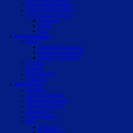
Diverse køkkenartikler
Artikler/ Synshandicap.
Artikl./andre handicap
Tallerkner
Bestik
Krus
Færdselsartikler
Bagde
Badge/synshandicap
Badge/hørerhandicap
Badge m. diagnose
Armbind
Emblem
Klistermærker
Trafikveste
Hobby/Fritid
Syartikler
Taktil Afmærkning
Måleudstyr/Værktøj
Afmærk/markering
Beklædning
Digital afmærk.
Spil
Bolde/Leg
Bræt/Brikspil