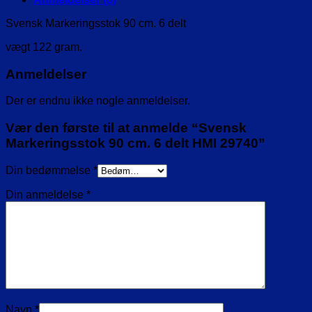
Svensk Markeringsstok 90 cm. 6 delt
vægt 122 gram.
Anmeldelser
Der er endnu ikke nogle anmeldelser.
Vær den første til at anmelde “Svensk
Markeringsstok 90 cm. 6 delt HMI 29740”
Din bedømmelse
*
Din anmeldelse
*
Navn
*