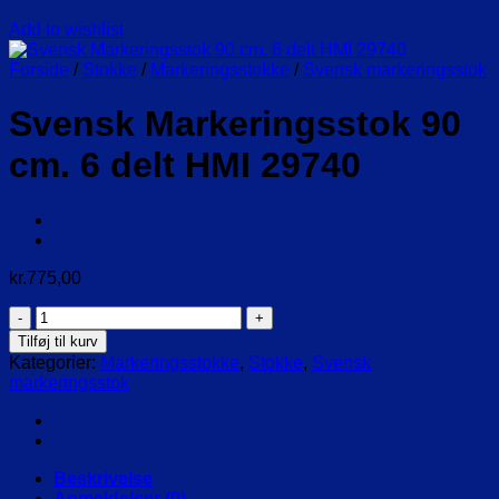
Add to wishlist
Forside
/
Stokke
/
Markeringsstokke
/
Svensk markeringsstok
Svensk Markeringsstok 90
cm. 6 delt HMI 29740
kr.
775,00
Svensk
Markeringsstok
Tilføj til kurv
90
Kategorier:
Markeringsstokke
,
Stokke
,
Svensk
cm.
markeringsstok
6
delt
HMI
29740
antal
Beskrivelse
Anmeldelser (0)