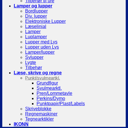
Tilbehør til ure
Lamper og lupper
Bordlupper
Div. lupper
Elektroniske Lupper
Læselinial
Lamper
Luplamper
Lupper med Lys
Lupper uden Lys
Lamper/lupper
Sylupper
Lygte
Tilbehør
Læse, skrive og regne
Punkt/svulmeartkl.
Grundfigur
Svulmearktl.
Pren/Lommetavle
Perkins/Dymo
Punktpapir/Plast/Labels
Skriveblokke
Regnemaskiner
Tegnearktikler
IKONN