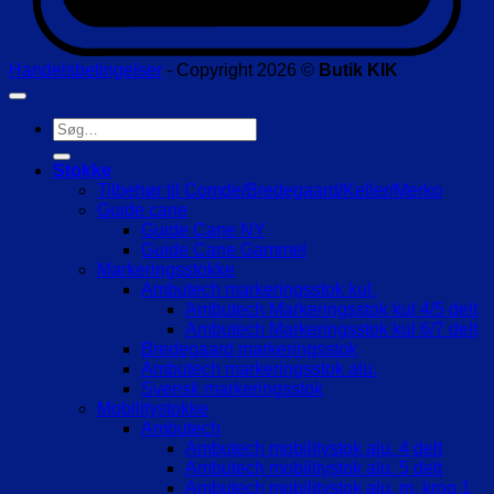
Handelsbetingelser
- Copyright 2026 ©
Butik KIK
Søg
efter:
Stokke
Tilbehør til Comde/Bredegaard/Keller/Merko
Guide cane
Guide Cane NY
Guide Cane Gammel
Markeringsstokke
Ambutech markeringsstok kul.
Ambutech Markeringsstok kul 4/5 delt
Ambutech Markeringsstok kul 6/7 delt
Bredegaard markeringsstok
Ambutech markeringsstok alu.
Svensk markeringsstok
Mobilitystokke
Ambutech
Ambutech mobilitystok alu. 4 delt
Ambutech mobilitystok alu. 5 delt
Ambutech mobilitystok alu. m. krog 1