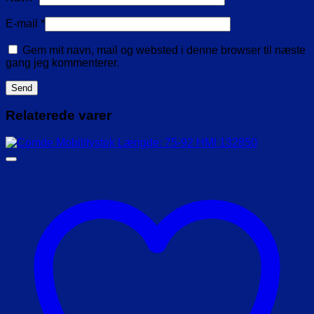
E-mail
*
Gem mit navn, mail og websted i denne browser til næste
gang jeg kommenterer.
Relaterede varer