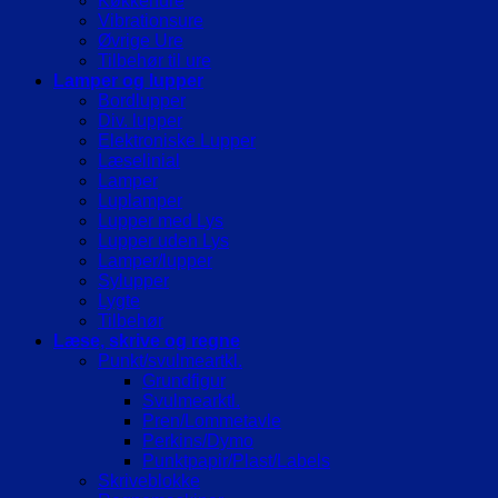
Køkkenure
Vibrationsure
Øvrige Ure
Tilbehør til ure
Lamper og lupper
Bordlupper
Div. lupper
Elektroniske Lupper
Læselinial
Lamper
Luplamper
Lupper med Lys
Lupper uden Lys
Lamper/lupper
Sylupper
Lygte
Tilbehør
Læse, skrive og regne
Punkt/svulmeartkl.
Grundfigur
Svulmearktl.
Pren/Lommetavle
Perkins/Dymo
Punktpapir/Plast/Labels
Skriveblokke