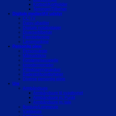
Kortspil/Kortholder
Terninger/Tilbehør
Digitale medier/AV udstyr
CC TV
Daisy-afspiller
Digitale notatoptager
Diverse/tilbehør
Fjernbetjening
Læsemaskine
Personlig pleje
Personvægte
Målearktikler
Forstørrelsesspejle
kropstermometer
Pilledoseringsæsker
Badestol/toiletforhøjer
Diverse personlig pleje
Ure
Armbåndsure
Armbåndsure til svagtsynet
Armbåndsure m. Punkt
Armbåndsure m. tale
Bordure/Lommeure
Vækkeure