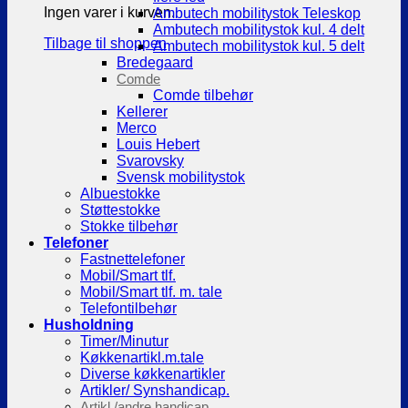
Ingen varer i kurven.
Ambutech mobilitystok Teleskop
Ambutech mobilitystok kul. 4 delt
Tilbage til shoppen
Ambutech mobilitystok kul. 5 delt
Bredegaard
Comde
Comde tilbehør
Kellerer
Merco
Louis Hebert
Svarovsky
Svensk mobilitystok
Albuestokke
Støttestokke
Stokke tilbehør
Telefoner
Fastnettelefoner
Mobil/Smart tlf.
Mobil/Smart tlf. m. tale
Telefontilbehør
Husholdning
Timer/Minutur
Køkkenartikl.m.tale
Diverse køkkenartikler
Artikler/ Synshandicap.
Artikl./andre handicap