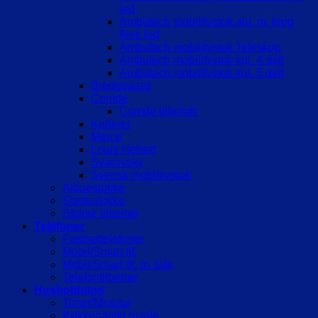
led
Ambutech mobilitystok alu. m. krog
flere led
Ambutech mobilitystok Teleskop
Ambutech mobilitystok kul. 4 delt
Ambutech mobilitystok kul. 5 delt
Bredegaard
Comde
Comde tilbehør
Kellerer
Merco
Louis Hebert
Svarovsky
Svensk mobilitystok
Albuestokke
Støttestokke
Stokke tilbehør
Telefoner
Fastnettelefoner
Mobil/Smart tlf.
Mobil/Smart tlf. m. tale
Telefontilbehør
Husholdning
Timer/Minutur
Køkkenartikl.m.tale