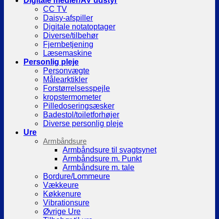
Digitale medier/AV udstyr
CC TV
Daisy-afspiller
Digitale notatoptager
Diverse/tilbehør
Fjernbetjening
Læsemaskine
Personlig pleje
Personvægte
Målearktikler
Forstørrelsesspejle
kropstermometer
Pilledoseringsæsker
Badestol/toiletforhøjer
Diverse personlig pleje
Ure
Armbåndsure
Armbåndsure til svagtsynet
Armbåndsure m. Punkt
Armbåndsure m. tale
Bordure/Lommeure
Vækkeure
Køkkenure
Vibrationsure
Øvrige Ure