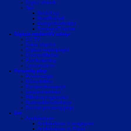
Digital afmærk.
Spil
Bolde/Leg
Bræt/Brikspil
Kortspil/Kortholder
Terninger/Tilbehør
Digitale medier/AV udstyr
CC TV
Daisy-afspiller
Digitale notatoptager
Diverse/tilbehør
Fjernbetjening
Læsemaskine
Personlig pleje
Personvægte
Målearktikler
Forstørrelsesspejle
kropstermometer
Pilledoseringsæsker
Badestol/toiletforhøjer
Diverse personlig pleje
Ure
Armbåndsure
Armbåndsure til svagtsynet
Armbåndsure m. Punkt