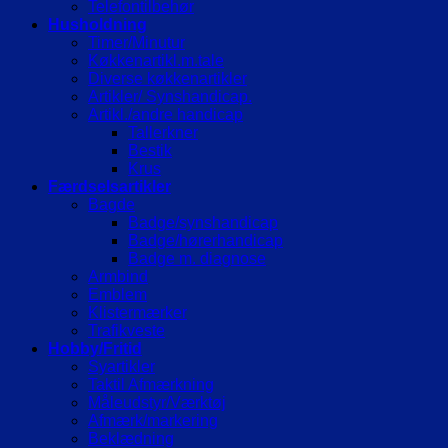
Telefontilbehør
Husholdning
Timer/Minutur
Køkkenartikl.m.tale
Diverse køkkenartikler
Artikler/ Synshandicap.
Artikl./andre handicap
Tallerkner
Bestik
Krus
Færdselsartikler
Bagde
Badge/synshandicap
Badge/hørerhandicap
Badge m. diagnose
Armbind
Emblem
Klistermærker
Trafikveste
Hobby/Fritid
Syartikler
Taktil Afmærkning
Måleudstyr/Værktøj
Afmærk/markering
Beklædning