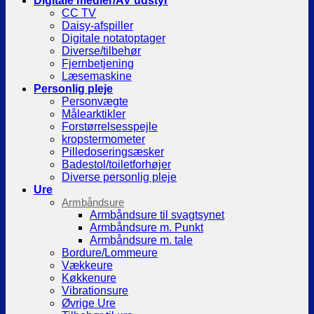
Digitale medier/AV udstyr
CC TV
Daisy-afspiller
Digitale notatoptager
Diverse/tilbehør
Fjernbetjening
Læsemaskine
Personlig pleje
Personvægte
Målearktikler
Forstørrelsesspejle
kropstermometer
Pilledoseringsæsker
Badestol/toiletforhøjer
Diverse personlig pleje
Ure
Armbåndsure
Armbåndsure til svagtsynet
Armbåndsure m. Punkt
Armbåndsure m. tale
Bordure/Lommeure
Vækkeure
Køkkenure
Vibrationsure
Øvrige Ure