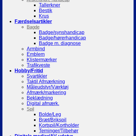
Tallerkner
Bestik
Krus
Færdselsartikler
Bagde
Badge/synshandicap
Badge/hørerhandicap
Badge m. diagnose
Armbind
Emblem
Klistermærker
Trafikveste
Hobby/Fritid
Syartikler
Taktil Afmærkning
Måleudstyr/Værktøj
Afmærk/markering
Beklædning
Digital afmærk.
Spil
Bolde/Leg
Bræt/Brikspil
Kortspil/Kortholder
Terninger/Tilbehør