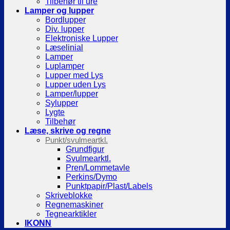
Tilbehør til ure
Lamper og lupper
Bordlupper
Div. lupper
Elektroniske Lupper
Læselinial
Lamper
Luplamper
Lupper med Lys
Lupper uden Lys
Lamper/lupper
Sylupper
Lygte
Tilbehør
Læse, skrive og regne
Punkt/svulmeartkl.
Grundfigur
Svulmearktl.
Pren/Lommetavle
Perkins/Dymo
Punktpapir/Plast/Labels
Skriveblokke
Regnemaskiner
Tegnearktikler
IKONN