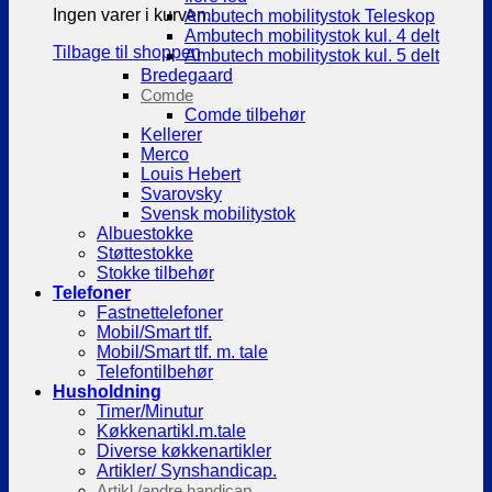
Ingen varer i kurven.
Ambutech mobilitystok Teleskop
Ambutech mobilitystok kul. 4 delt
Tilbage til shoppen
Ambutech mobilitystok kul. 5 delt
Bredegaard
Comde
Comde tilbehør
Kellerer
Merco
Louis Hebert
Svarovsky
Svensk mobilitystok
Albuestokke
Støttestokke
Stokke tilbehør
Telefoner
Fastnettelefoner
Mobil/Smart tlf.
Mobil/Smart tlf. m. tale
Telefontilbehør
Husholdning
Timer/Minutur
Køkkenartikl.m.tale
Diverse køkkenartikler
Artikler/ Synshandicap.
Artikl./andre handicap