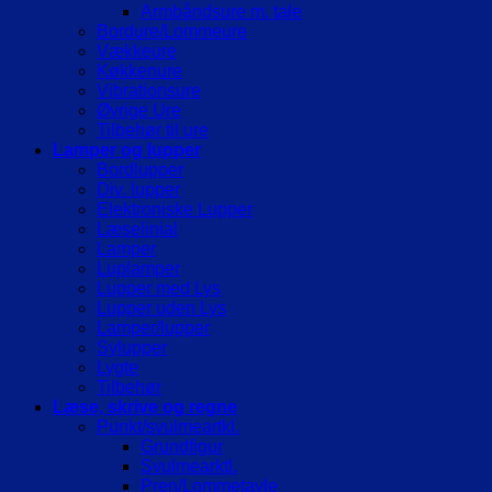
Armbåndsure m. tale
Bordure/Lommeure
Vækkeure
Køkkenure
Vibrationsure
Øvrige Ure
Tilbehør til ure
Lamper og lupper
Bordlupper
Div. lupper
Elektroniske Lupper
Læselinial
Lamper
Luplamper
Lupper med Lys
Lupper uden Lys
Lamper/lupper
Sylupper
Lygte
Tilbehør
Læse, skrive og regne
Punkt/svulmeartkl.
Grundfigur
Svulmearktl.
Pren/Lommetavle