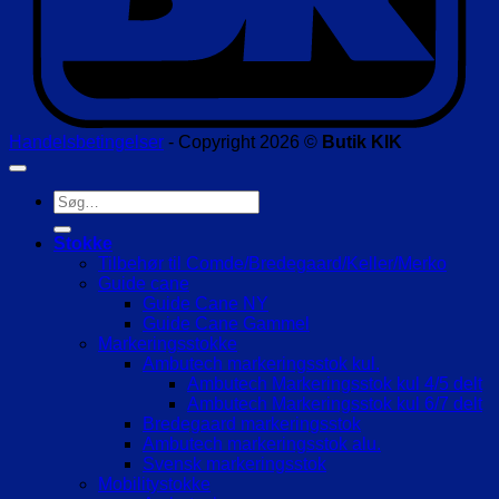
Handelsbetingelser
- Copyright 2026 ©
Butik KIK
Søg
efter:
Stokke
Tilbehør til Comde/Bredegaard/Keller/Merko
Guide cane
Guide Cane NY
Guide Cane Gammel
Markeringsstokke
Ambutech markeringsstok kul.
Ambutech Markeringsstok kul 4/5 delt
Ambutech Markeringsstok kul 6/7 delt
Bredegaard markeringsstok
Ambutech markeringsstok alu.
Svensk markeringsstok
Mobilitystokke