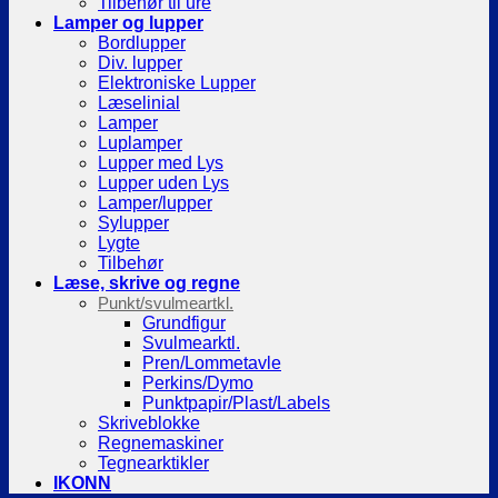
Tilbehør til ure
Lamper og lupper
Bordlupper
Div. lupper
Elektroniske Lupper
Læselinial
Lamper
Luplamper
Lupper med Lys
Lupper uden Lys
Lamper/lupper
Sylupper
Lygte
Tilbehør
Læse, skrive og regne
Punkt/svulmeartkl.
Grundfigur
Svulmearktl.
Pren/Lommetavle
Perkins/Dymo
Punktpapir/Plast/Labels
Skriveblokke
Regnemaskiner
Tegnearktikler
IKONN