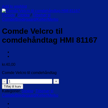
Add to wishlist
Forside
/
Stokke
/
Tilbehør til
Comde/Bredegaard/Keller/Merko
Comde Velcro til
comdehåndtag HMI 81167
kr.
40,00
Comde Velcro til comdehåndtag
Comde
Velcro
Tilføj til kurv
til
Kategorier:
Stokke
,
Tilbehør til
comdehåndtag
Comde/Bredegaard/Keller/Merko
HMI
81167
antal