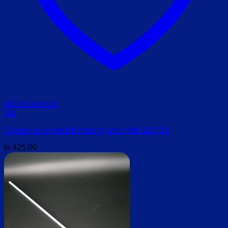
Add to wishlist
Vis
Comde rullespids til mobility stok HMI 120713
kr.
425,00