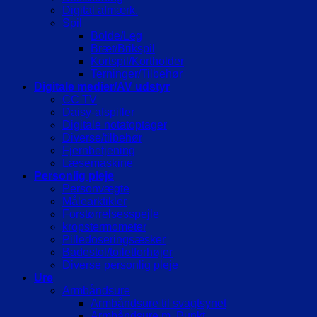
Digital afmærk.
Spil
Bolde/Leg
Bræt/Brikspil
Kortspil/Kortholder
Terninger/Tilbehør
Digitale medier/AV udstyr
CC TV
Daisy-afspiller
Digitale notatoptager
Diverse/tilbehør
Fjernbetjening
Læsemaskine
Personlig pleje
Personvægte
Målearktikler
Forstørrelsesspejle
kropstermometer
Pilledoseringsæsker
Badestol/toiletforhøjer
Diverse personlig pleje
Ure
Armbåndsure
Armbåndsure til svagtsynet
Armbåndsure m. Punkt