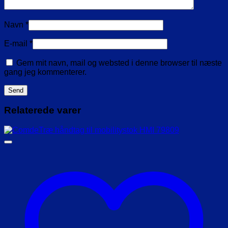
Navn
*
E-mail
*
Gem mit navn, mail og websted i denne browser til næste
gang jeg kommenterer.
Relaterede varer