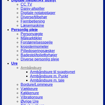
Digitale medier/AV udstyr
CC TV
Daisy-afspiller
Digitale notatoptager
Diverse/tilbehør
Fjernbetjening
Læsemaskine
Personlig pleje
Personvægte
Målearktikler
Forstørrelsesspejle
kropstermometer
Pilledoseringsæsker
Badestol/toiletforhøjer
Diverse personlig pleje
Ure
Armbåndsure
Armbåndsure til svagtsynet
Armbåndsure m. Punkt
Armbåndsure m. tale
Bordure/Lommeure
Vækkeure
Køkkenure
Vibrationsure
Øvrige Ure