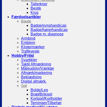
Tallerkner
Bestik
Krus
Færdselsartikler
Bagde
Badge/synshandicap
Badge/hørerhandicap
Badge m. diagnose
Armbind
Emblem
Klistermærker
Trafikveste
Hobby/Fritid
Syartikler
Taktil Afmærkning
Måleudstyr/Værktøj
Afmærk/markering
Beklædning
Digital afmærk.
Spil
Bolde/Leg
Bræt/Brikspil
Kortspil/Kortholder
Terninger/Tilbehør