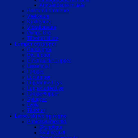
Armbåndsure m. tale
Bordure/Lommeure
Vækkeure
Køkkenure
Vibrationsure
Øvrige Ure
Tilbehør til ure
Lamper og lupper
Bordlupper
Div. lupper
Elektroniske Lupper
Læselinial
Lamper
Luplamper
Lupper med Lys
Lupper uden Lys
Lamper/lupper
Sylupper
Lygte
Tilbehør
Læse, skrive og regne
Punkt/svulmeartkl.
Grundfigur
Svulmearktl.