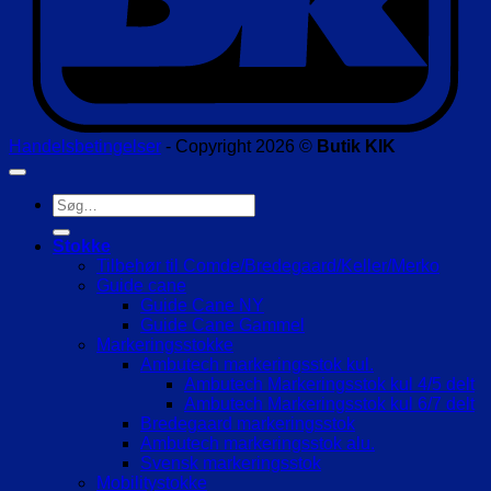
Handelsbetingelser
- Copyright 2026 ©
Butik KIK
Søg
efter:
Stokke
Tilbehør til Comde/Bredegaard/Keller/Merko
Guide cane
Guide Cane NY
Guide Cane Gammel
Markeringsstokke
Ambutech markeringsstok kul.
Ambutech Markeringsstok kul 4/5 delt
Ambutech Markeringsstok kul 6/7 delt
Bredegaard markeringsstok
Ambutech markeringsstok alu.
Svensk markeringsstok
Mobilitystokke