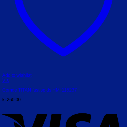
Add to wishlist
Vis
Comde TITAN fast spids HMI 115237
kr.
260,00
V