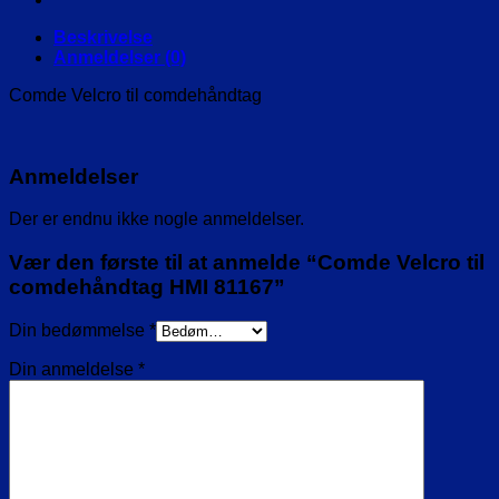
Beskrivelse
Anmeldelser (0)
Comde Velcro til comdehåndtag
Anmeldelser
Der er endnu ikke nogle anmeldelser.
Vær den første til at anmelde “Comde Velcro til
comdehåndtag HMI 81167”
Din bedømmelse
*
Din anmeldelse
*