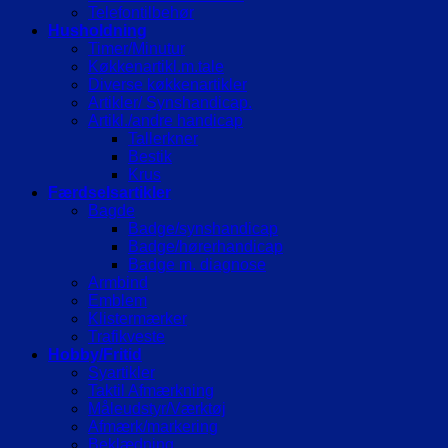
Telefontilbehør
Husholdning
Timer/Minutur
Køkkenartikl.m.tale
Diverse køkkenartikler
Artikler/ Synshandicap.
Artikl./andre handicap
Tallerkner
Bestik
Krus
Færdselsartikler
Bagde
Badge/synshandicap
Badge/hørerhandicap
Badge m. diagnose
Armbind
Emblem
Klistermærker
Trafikveste
Hobby/Fritid
Syartikler
Taktil Afmærkning
Måleudstyr/Værktøj
Afmærk/markering
Beklædning