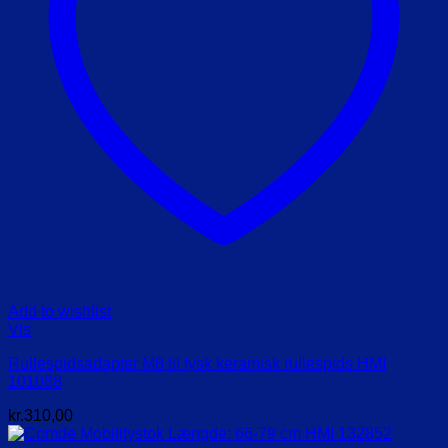
Add to wishlist
Vis
Rullespidsadapter M8 til tysk keramisk rullespids HMI
101088
kr.
310,00