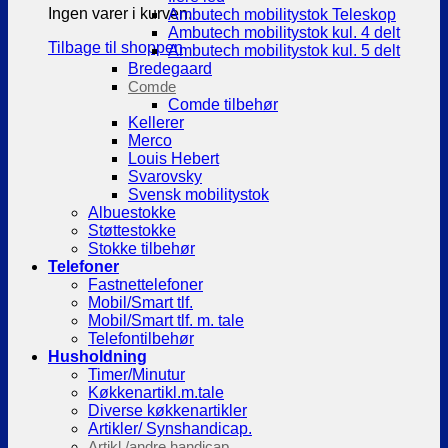
Ingen varer i kurven.
Ambutech mobilitystok Teleskop
Ambutech mobilitystok kul. 4 delt
Tilbage til shoppen
Ambutech mobilitystok kul. 5 delt
Bredegaard
Comde
Comde tilbehør
Kellerer
Merco
Louis Hebert
Svarovsky
Svensk mobilitystok
Albuestokke
Støttestokke
Stokke tilbehør
Telefoner
Fastnettelefoner
Mobil/Smart tlf.
Mobil/Smart tlf. m. tale
Telefontilbehør
Husholdning
Timer/Minutur
Køkkenartikl.m.tale
Diverse køkkenartikler
Artikler/ Synshandicap.
Artikl./andre handicap