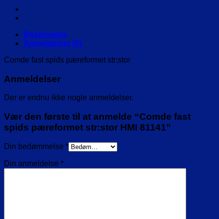
HMI
81141
antal
Beskrivelse
Anmeldelser (0)
Comde fast spids pæreformet str:stor
Anmeldelser
Der er endnu ikke nogle anmeldelser.
Vær den første til at anmelde “Comde fast
spids pæreformet str:stor HMI 81141”
Din bedømmelse
*
Din anmeldelse
*