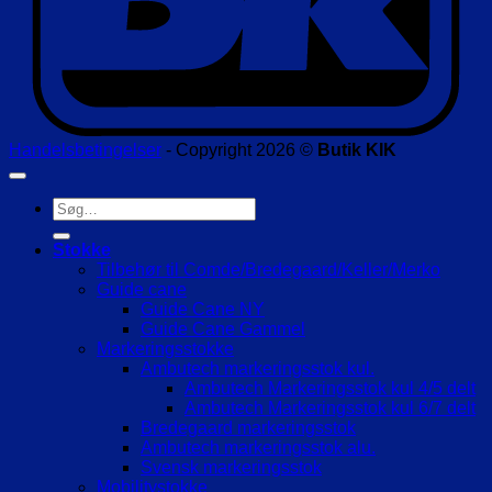
Handelsbetingelser
- Copyright 2026 ©
Butik KIK
Søg
efter:
Stokke
Tilbehør til Comde/Bredegaard/Keller/Merko
Guide cane
Guide Cane NY
Guide Cane Gammel
Markeringsstokke
Ambutech markeringsstok kul.
Ambutech Markeringsstok kul 4/5 delt
Ambutech Markeringsstok kul 6/7 delt
Bredegaard markeringsstok
Ambutech markeringsstok alu.
Svensk markeringsstok
Mobilitystokke