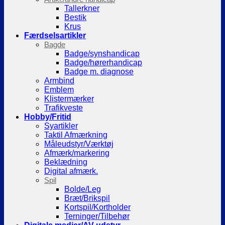
Tallerkner
Bestik
Krus
Færdselsartikler
Bagde
Badge/synshandicap
Badge/hørerhandicap
Badge m. diagnose
Armbind
Emblem
Klistermærker
Trafikveste
Hobby/Fritid
Syartikler
Taktil Afmærkning
Måleudstyr/Værktøj
Afmærk/markering
Beklædning
Digital afmærk.
Spil
Bolde/Leg
Bræt/Brikspil
Kortspil/Kortholder
Terninger/Tilbehør