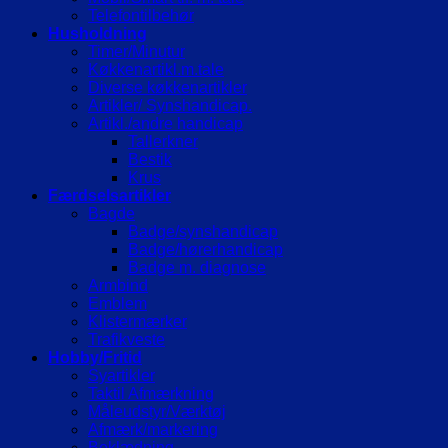
Telefontilbehør
Husholdning
Timer/Minutur
Køkkenartikl.m.tale
Diverse køkkenartikler
Artikler/ Synshandicap.
Artikl./andre handicap
Tallerkner
Bestik
Krus
Færdselsartikler
Bagde
Badge/synshandicap
Badge/hørerhandicap
Badge m. diagnose
Armbind
Emblem
Klistermærker
Trafikveste
Hobby/Fritid
Syartikler
Taktil Afmærkning
Måleudstyr/Værktøj
Afmærk/markering
Beklædning