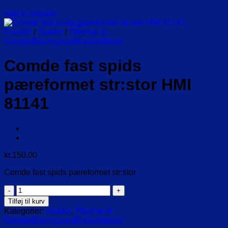
Add to wishlist
Forside
/
Stokke
/
Tilbehør til
Comde/Bredegaard/Keller/Merko
Comde fast spids
pæreformet str:stor HMI
81141
kr.
150,00
Comde fast spids pæreformet str:stor
Comde
fast
Tilføj til kurv
spids
Kategorier:
Stokke
,
Tilbehør til
pæreformet
Comde/Bredegaard/Keller/Merko
str:stor