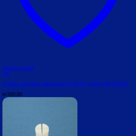
Add to wishlist
Vis
Comde rullespids pæreformet HVID til Comde HMI 105257
kr.
500,00