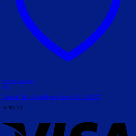
Add to wishlist
Vis
Comde Etui, til Mobilitystok lang. HMI 100357
kr.
280,00
V