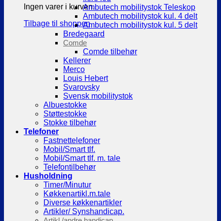
Ingen varer i kurven.
Ambutech mobilitystok Teleskop
Ambutech mobilitystok kul. 4 delt
Tilbage til shoppen
Ambutech mobilitystok kul. 5 delt
Bredegaard
Comde
Comde tilbehør
Kellerer
Merco
Louis Hebert
Svarovsky
Svensk mobilitystok
Albuestokke
Støttestokke
Stokke tilbehør
Telefoner
Fastnettelefoner
Mobil/Smart tlf.
Mobil/Smart tlf. m. tale
Telefontilbehør
Husholdning
Timer/Minutur
Køkkenartikl.m.tale
Diverse køkkenartikler
Artikler/ Synshandicap.
Artikl./andre handicap