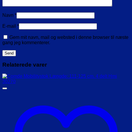
Navn
*
E-mail
*
Gem mit navn, mail og websted i denne browser til næste
gang jeg kommenterer.
Relaterede varer