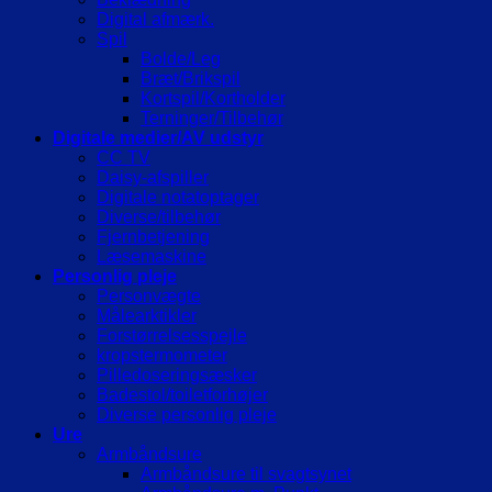
Digital afmærk.
Spil
Bolde/Leg
Bræt/Brikspil
Kortspil/Kortholder
Terninger/Tilbehør
Digitale medier/AV udstyr
CC TV
Daisy-afspiller
Digitale notatoptager
Diverse/tilbehør
Fjernbetjening
Læsemaskine
Personlig pleje
Personvægte
Målearktikler
Forstørrelsesspejle
kropstermometer
Pilledoseringsæsker
Badestol/toiletforhøjer
Diverse personlig pleje
Ure
Armbåndsure
Armbåndsure til svagtsynet