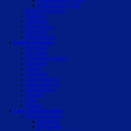
Armbåndsure m. Punkt
Armbåndsure m. tale
Bordure/Lommeure
Vækkeure
Køkkenure
Vibrationsure
Øvrige Ure
Tilbehør til ure
Lamper og lupper
Bordlupper
Div. lupper
Elektroniske Lupper
Læselinial
Lamper
Luplamper
Lupper med Lys
Lupper uden Lys
Lamper/lupper
Sylupper
Lygte
Tilbehør
Læse, skrive og regne
Punkt/svulmeartkl.
Grundfigur
Svulmearktl.