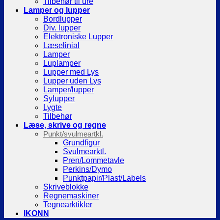
Tilbehør til ure
Lamper og lupper
Bordlupper
Div. lupper
Elektroniske Lupper
Læselinial
Lamper
Luplamper
Lupper med Lys
Lupper uden Lys
Lamper/lupper
Sylupper
Lygte
Tilbehør
Læse, skrive og regne
Punkt/svulmeartkl.
Grundfigur
Svulmearktl.
Pren/Lommetavle
Perkins/Dymo
Punktpapir/Plast/Labels
Skriveblokke
Regnemaskiner
Tegnearktikler
IKONN