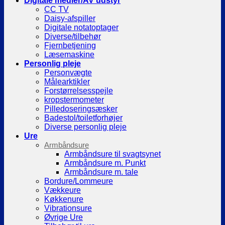
Digitale medier/AV udstyr
CC TV
Daisy-afspiller
Digitale notatoptager
Diverse/tilbehør
Fjernbetjening
Læsemaskine
Personlig pleje
Personvægte
Målearktikler
Forstørrelsesspejle
kropstermometer
Pilledoseringsæsker
Badestol/toiletforhøjer
Diverse personlig pleje
Ure
Armbåndsure
Armbåndsure til svagtsynet
Armbåndsure m. Punkt
Armbåndsure m. tale
Bordure/Lommeure
Vækkeure
Køkkenure
Vibrationsure
Øvrige Ure