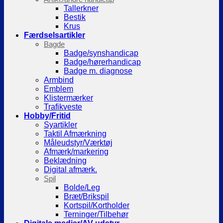
Tallerkner
Bestik
Krus
Færdselsartikler
Bagde
Badge/synshandicap
Badge/hørerhandicap
Badge m. diagnose
Armbind
Emblem
Klistermærker
Trafikveste
Hobby/Fritid
Syartikler
Taktil Afmærkning
Måleudstyr/Værktøj
Afmærk/markering
Beklædning
Digital afmærk.
Spil
Bolde/Leg
Bræt/Brikspil
Kortspil/Kortholder
Terninger/Tilbehør