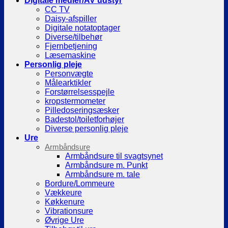
Digitale medier/AV udstyr
CC TV
Daisy-afspiller
Digitale notatoptager
Diverse/tilbehør
Fjernbetjening
Læsemaskine
Personlig pleje
Personvægte
Målearktikler
Forstørrelsesspejle
kropstermometer
Pilledoseringsæsker
Badestol/toiletforhøjer
Diverse personlig pleje
Ure
Armbåndsure
Armbåndsure til svagtsynet
Armbåndsure m. Punkt
Armbåndsure m. tale
Bordure/Lommeure
Vækkeure
Køkkenure
Vibrationsure
Øvrige Ure