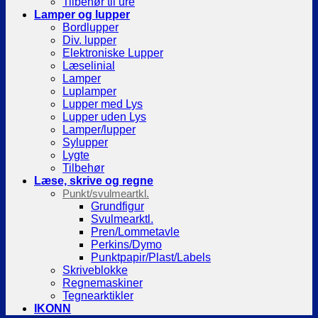
Tilbehør til ure
Lamper og lupper
Bordlupper
Div. lupper
Elektroniske Lupper
Læselinial
Lamper
Luplamper
Lupper med Lys
Lupper uden Lys
Lamper/lupper
Sylupper
Lygte
Tilbehør
Læse, skrive og regne
Punkt/svulmeartkl.
Grundfigur
Svulmearktl.
Pren/Lommetavle
Perkins/Dymo
Punktpapir/Plast/Labels
Skriveblokke
Regnemaskiner
Tegnearktikler
IKONN