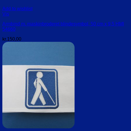
Add to wishlist
Vis
Armbind m. maskinbroderet blindesymbol, 50 cm x 9,5 HMI
54660
kr.
150,00