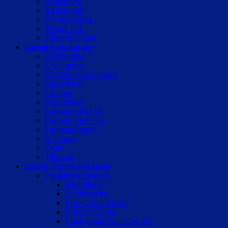
Vækkeure
Køkkenure
Vibrationsure
Øvrige Ure
Tilbehør til ure
Lamper og lupper
Bordlupper
Div. lupper
Elektroniske Lupper
Læselinial
Lamper
Luplamper
Lupper med Lys
Lupper uden Lys
Lamper/lupper
Sylupper
Lygte
Tilbehør
Læse, skrive og regne
Punkt/svulmeartkl.
Grundfigur
Svulmearktl.
Pren/Lommetavle
Perkins/Dymo
Punktpapir/Plast/Labels