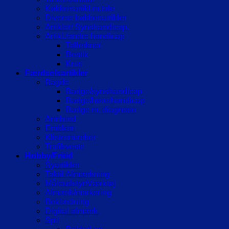
Køkkenartikl.m.tale
Diverse køkkenartikler
Artikler/ Synshandicap.
Artikl./andre handicap
Tallerkner
Bestik
Krus
Færdselsartikler
Bagde
Badge/synshandicap
Badge/hørerhandicap
Badge m. diagnose
Armbind
Emblem
Klistermærker
Trafikveste
Hobby/Fritid
Syartikler
Taktil Afmærkning
Måleudstyr/Værktøj
Afmærk/markering
Beklædning
Digital afmærk.
Spil