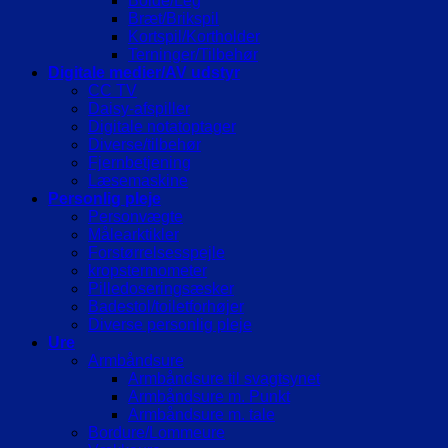
Bolde/Leg
Bræt/Brikspil
Kortspil/Kortholder
Terninger/Tilbehør
Digitale medier/AV udstyr
CC TV
Daisy-afspiller
Digitale notatoptager
Diverse/tilbehør
Fjernbetjening
Læsemaskine
Personlig pleje
Personvægte
Målearktikler
Forstørrelsesspejle
kropstermometer
Pilledoseringsæsker
Badestol/toiletforhøjer
Diverse personlig pleje
Ure
Armbåndsure
Armbåndsure til svagtsynet
Armbåndsure m. Punkt
Armbåndsure m. tale
Bordure/Lommeure