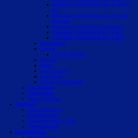
Ambutech mobilitystok alu. m. krog 1
led
Ambutech mobilitystok alu. m. krog
flere led
Ambutech mobilitystok Teleskop
Ambutech mobilitystok kul. 4 delt
Ambutech mobilitystok kul. 5 delt
Bredegaard
Comde
Comde tilbehør
Kellerer
Merco
Louis Hebert
Svarovsky
Svensk mobilitystok
Albuestokke
Støttestokke
Stokke tilbehør
Telefoner
Fastnettelefoner
Mobil/Smart tlf.
Mobil/Smart tlf. m. tale
Telefontilbehør
Husholdning
Timer/Minutur