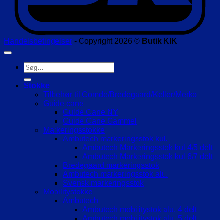
Handelsbetingelser
- Copyright 2026 ©
Butik KIK
Søg
efter:
Stokke
Tilbehør til Comde/Bredegaard/Keller/Merko
Guide cane
Guide Cane NY
Guide Cane Gammel
Markeringsstokke
Ambutech markeringsstok kul.
Ambutech Markeringsstok kul 4/5 delt
Ambutech Markeringsstok kul 6/7 delt
Bredegaard markeringsstok
Ambutech markeringsstok alu.
Svensk markeringsstok
Mobilitystokke
Ambutech
Ambutech mobilitystok alu. 4 delt
Ambutech mobilitystok alu. 5 delt