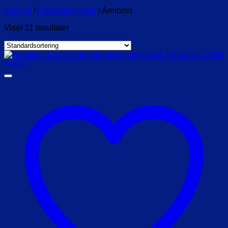
Forside
/
Færdselsartikler
/
Armbind
Viser 11 resultater