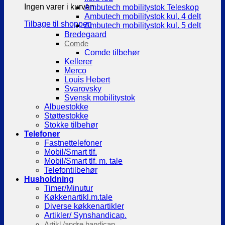
Ingen varer i kurven.
Ambutech mobilitystok Teleskop
Ambutech mobilitystok kul. 4 delt
Tilbage til shoppen
Ambutech mobilitystok kul. 5 delt
Bredegaard
Comde
Comde tilbehør
Kellerer
Merco
Louis Hebert
Svarovsky
Svensk mobilitystok
Albuestokke
Støttestokke
Stokke tilbehør
Telefoner
Fastnettelefoner
Mobil/Smart tlf.
Mobil/Smart tlf. m. tale
Telefontilbehør
Husholdning
Timer/Minutur
Køkkenartikl.m.tale
Diverse køkkenartikler
Artikler/ Synshandicap.
Artikl./andre handicap