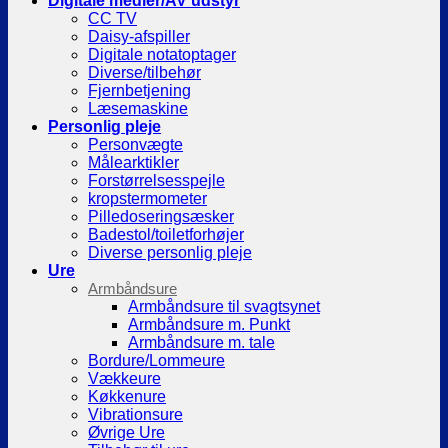
Digitale medier/AV udstyr
CC TV
Daisy-afspiller
Digitale notatoptager
Diverse/tilbehør
Fjernbetjening
Læsemaskine
Personlig pleje
Personvægte
Målearktikler
Forstørrelsesspejle
kropstermometer
Pilledoseringsæsker
Badestol/toiletforhøjer
Diverse personlig pleje
Ure
Armbåndsure
Armbåndsure til svagtsynet
Armbåndsure m. Punkt
Armbåndsure m. tale
Bordure/Lommeure
Vækkeure
Køkkenure
Vibrationsure
Øvrige Ure