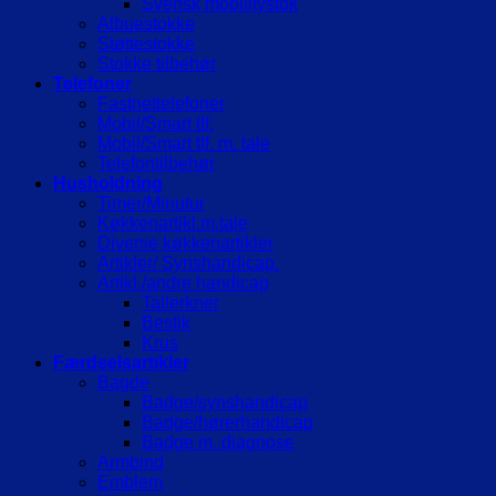
Svensk mobilitystok
Albuestokke
Støttestokke
Stokke tilbehør
Telefoner
Fastnettelefoner
Mobil/Smart tlf.
Mobil/Smart tlf. m. tale
Telefontilbehør
Husholdning
Timer/Minutur
Køkkenartikl.m.tale
Diverse køkkenartikler
Artikler/ Synshandicap.
Artikl./andre handicap
Tallerkner
Bestik
Krus
Færdselsartikler
Bagde
Badge/synshandicap
Badge/hørerhandicap
Badge m. diagnose
Armbind
Emblem