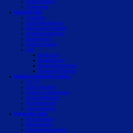
Klistermærker
Trafikveste
Hobby/Fritid
Syartikler
Taktil Afmærkning
Måleudstyr/Værktøj
Afmærk/markering
Beklædning
Digital afmærk.
Spil
Bolde/Leg
Bræt/Brikspil
Kortspil/Kortholder
Terninger/Tilbehør
Digitale medier/AV udstyr
CC TV
Daisy-afspiller
Digitale notatoptager
Diverse/tilbehør
Fjernbetjening
Læsemaskine
Personlig pleje
Personvægte
Målearktikler
Forstørrelsesspejle