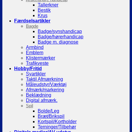
Tallerkner
Bestik
Krus
Færdselsartikler
Bagde
Badge/synshandicap
Badge/hørerhandicap
Badge m. diagnose
Armbind
Emblem
Klistermærker
Trafikveste
Hobby/Fritid
Syartikler
Taktil Afmærkning
Måleudstyr/Værktøj
Afmærk/markering
Beklædning
Digital afmærk.
Spil
Bolde/Leg
Bræt/Brikspil
Kortspil/Kortholder
Terninger/Tilbehør