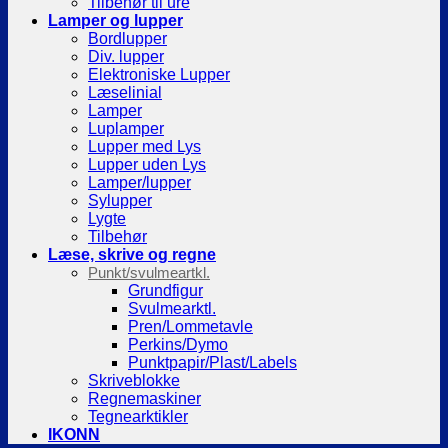
Tilbehør til ure
Lamper og lupper
Bordlupper
Div. lupper
Elektroniske Lupper
Læselinial
Lamper
Luplamper
Lupper med Lys
Lupper uden Lys
Lamper/lupper
Sylupper
Lygte
Tilbehør
Læse, skrive og regne
Punkt/svulmeartkl.
Grundfigur
Svulmearktl.
Pren/Lommetavle
Perkins/Dymo
Punktpapir/Plast/Labels
Skriveblokke
Regnemaskiner
Tegnearktikler
IKONN