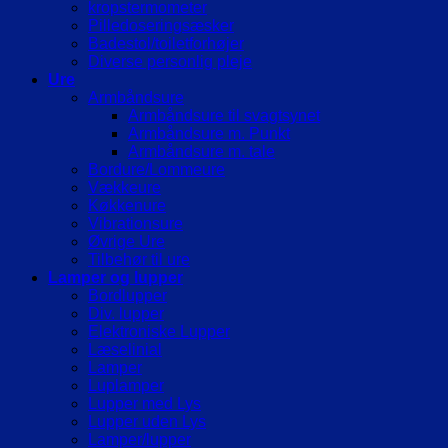
kropstermometer
Pilledoseringsæsker
Badestol/toiletforhøjer
Diverse personlig pleje
Ure
Armbåndsure
Armbåndsure til svagtsynet
Armbåndsure m. Punkt
Armbåndsure m. tale
Bordure/Lommeure
Vækkeure
Køkkenure
Vibrationsure
Øvrige Ure
Tilbehør til ure
Lamper og lupper
Bordlupper
Div. lupper
Elektroniske Lupper
Læselinial
Lamper
Luplamper
Lupper med Lys
Lupper uden Lys
Lamper/lupper