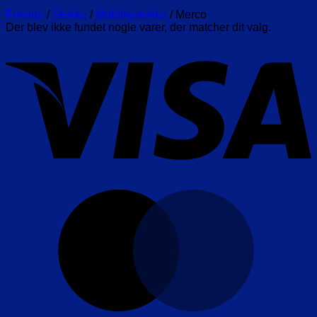
Forside
/
Stokke
/
Mobilitystokke
/
Merco
Der blev ikke fundet nogle varer, der matcher dit valg.
V
M