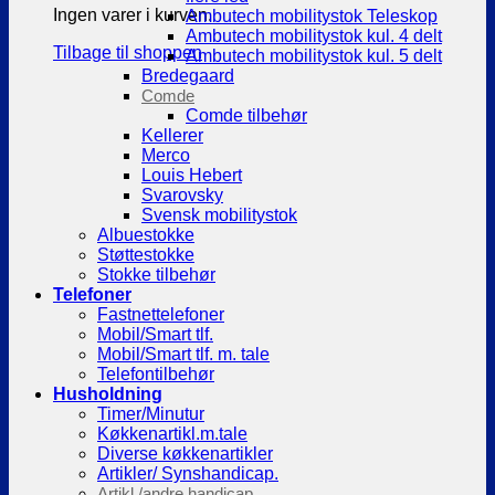
Ingen varer i kurven.
Ambutech mobilitystok Teleskop
Ambutech mobilitystok kul. 4 delt
Tilbage til shoppen
Ambutech mobilitystok kul. 5 delt
Bredegaard
Comde
Comde tilbehør
Kellerer
Merco
Louis Hebert
Svarovsky
Svensk mobilitystok
Albuestokke
Støttestokke
Stokke tilbehør
Telefoner
Fastnettelefoner
Mobil/Smart tlf.
Mobil/Smart tlf. m. tale
Telefontilbehør
Husholdning
Timer/Minutur
Køkkenartikl.m.tale
Diverse køkkenartikler
Artikler/ Synshandicap.
Artikl./andre handicap