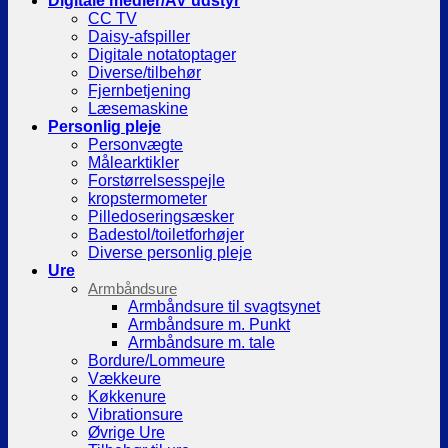
Digitale medier/AV udstyr
CC TV
Daisy-afspiller
Digitale notatoptager
Diverse/tilbehør
Fjernbetjening
Læsemaskine
Personlig pleje
Personvægte
Målearktikler
Forstørrelsesspejle
kropstermometer
Pilledoseringsæsker
Badestol/toiletforhøjer
Diverse personlig pleje
Ure
Armbåndsure
Armbåndsure til svagtsynet
Armbåndsure m. Punkt
Armbåndsure m. tale
Bordure/Lommeure
Vækkeure
Køkkenure
Vibrationsure
Øvrige Ure