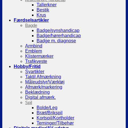
Tallerkner
Bestik
Krus
Færdselsartikler
Bagde
Badge/synshandicap
Badge/hørerhandicap
Badge m. diagnose
Armbind
Emblem
Klistermærker
Trafikveste
Hobby/Fritid
Syartikler
Taktil Afmærkning
Måleudstyr/Værktøj
Afmærk/markering
Beklædning
Digital afmærk.
Spil
Bolde/Leg
Bræt/Brikspil
Kortspil/Kortholder
Terninger/Tilbehør