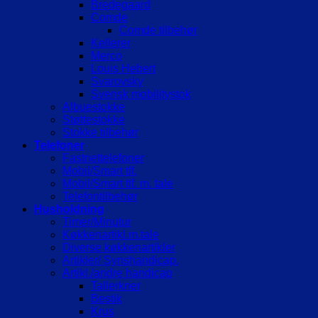
Bredegaard
Comde
Comde tilbehør
Kellerer
Merco
Louis Hebert
Svarovsky
Svensk mobilitystok
Albuestokke
Støttestokke
Stokke tilbehør
Telefoner
Fastnettelefoner
Mobil/Smart tlf.
Mobil/Smart tlf. m. tale
Telefontilbehør
Husholdning
Timer/Minutur
Køkkenartikl.m.tale
Diverse køkkenartikler
Artikler/ Synshandicap.
Artikl./andre handicap
Tallerkner
Bestik
Krus