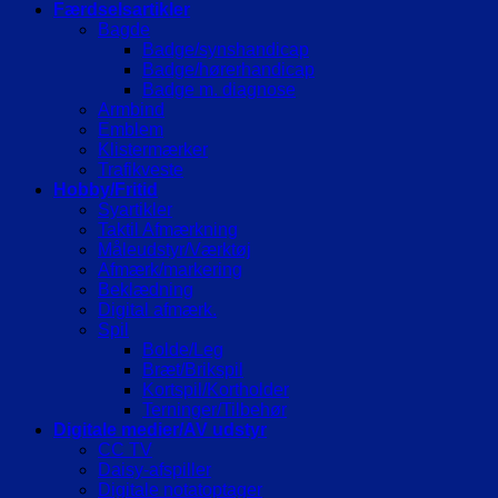
Færdselsartikler
Bagde
Badge/synshandicap
Badge/hørerhandicap
Badge m. diagnose
Armbind
Emblem
Klistermærker
Trafikveste
Hobby/Fritid
Syartikler
Taktil Afmærkning
Måleudstyr/Værktøj
Afmærk/markering
Beklædning
Digital afmærk.
Spil
Bolde/Leg
Bræt/Brikspil
Kortspil/Kortholder
Terninger/Tilbehør
Digitale medier/AV udstyr
CC TV
Daisy-afspiller
Digitale notatoptager