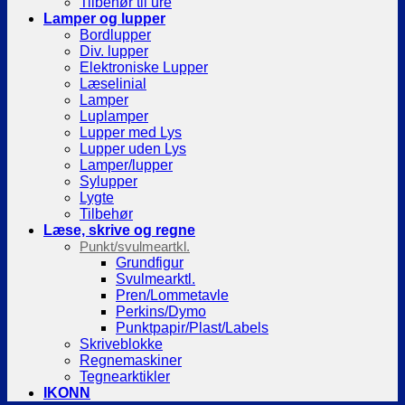
Tilbehør til ure
Lamper og lupper
Bordlupper
Div. lupper
Elektroniske Lupper
Læselinial
Lamper
Luplamper
Lupper med Lys
Lupper uden Lys
Lamper/lupper
Sylupper
Lygte
Tilbehør
Læse, skrive og regne
Punkt/svulmeartkl.
Grundfigur
Svulmearktl.
Pren/Lommetavle
Perkins/Dymo
Punktpapir/Plast/Labels
Skriveblokke
Regnemaskiner
Tegnearktikler
IKONN