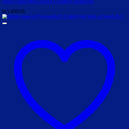
PennyTalks HMI 132454 CE/MDR Godkendt
kr.
1.450,00