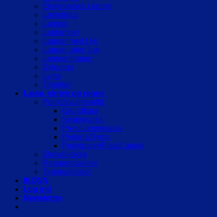
Elektroniske Lupper
Læselinial
Lamper
Luplamper
Lupper med Lys
Lupper uden Lys
Lamper/lupper
Sylupper
Lygte
Tilbehør
Læse, skrive og regne
Punkt/svulmeartkl.
Grundfigur
Svulmearktl.
Pren/Lommetavle
Perkins/Dymo
Punktpapir/Plast/Labels
Skriveblokke
Regnemaskiner
Tegnearktikler
IKONN
Log ind
Newsletter