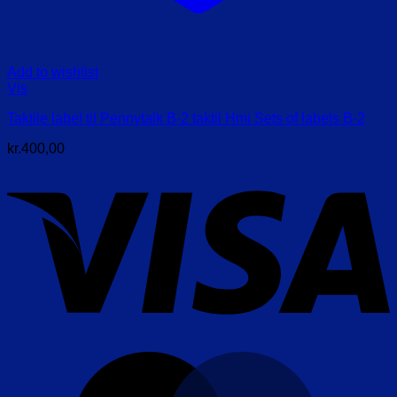
Add to wishlist
Vis
Taktile label til Pennytalk B-2 taktil Hmi Sets of labels B-2
kr.
400,00
V
M