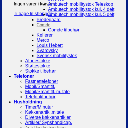
Ingen varer i kurven.
Ambutech mobilitystok Teleskop
Ambutech mobilitystok kul. 4 delt
Tilbage til shoppen
Ambutech mobilitystok kul. 5 delt
Bredegaard
Comde
Comde tilbehør
Kellerer
Merco
Louis Hebert
Svarovsky
Svensk mobilitystok
Albuestokke
Støttestokke
Stokke tilbehør
Telefoner
Fastnettelefoner
Mobil/Smart tlf.
Mobil/Smart tlf. m. tale
Telefontilbehør
Husholdning
Timer/Minutur
Køkkenartikl.m.tale
Diverse køkkenartikler
Artikler/ Synshandicap.
Artikl./andre handicap