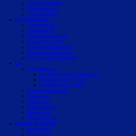
Diverse/tilbehør
Fjernbetjening
Læsemaskine
Personlig pleje
Personvægte
Målearktikler
Forstørrelsesspejle
kropstermometer
Pilledoseringsæsker
Badestol/toiletforhøjer
Diverse personlig pleje
Ure
Armbåndsure
Armbåndsure til svagtsynet
Armbåndsure m. Punkt
Armbåndsure m. tale
Bordure/Lommeure
Vækkeure
Køkkenure
Vibrationsure
Øvrige Ure
Tilbehør til ure
Lamper og lupper
Bordlupper
Div. lupper