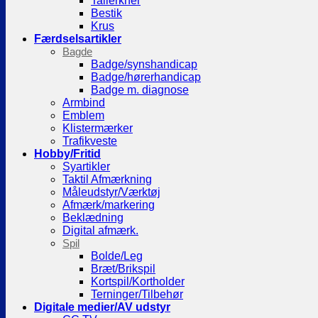
Tallerkner
Bestik
Krus
Færdselsartikler
Bagde
Badge/synshandicap
Badge/hørerhandicap
Badge m. diagnose
Armbind
Emblem
Klistermærker
Trafikveste
Hobby/Fritid
Syartikler
Taktil Afmærkning
Måleudstyr/Værktøj
Afmærk/markering
Beklædning
Digital afmærk.
Spil
Bolde/Leg
Bræt/Brikspil
Kortspil/Kortholder
Terninger/Tilbehør
Digitale medier/AV udstyr