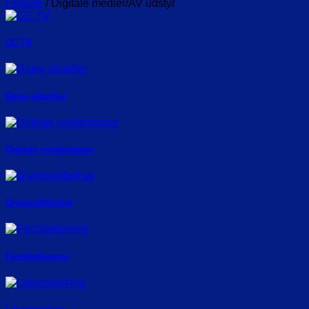
Forside
/
Digitale medier/AV udstyr
CC TV
Daisy-afspiller
Digitale notatoptager
Diverse/tilbehør
Fjernbetjening