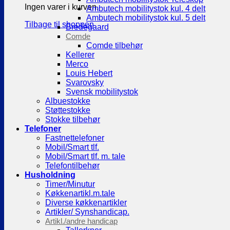
Ingen varer i kurven.
Ambutech mobilitystok kul. 4 delt
Ambutech mobilitystok kul. 5 delt
Tilbage til shoppen
Bredegaard
Comde
Comde tilbehør
Kellerer
Merco
Louis Hebert
Svarovsky
Svensk mobilitystok
Albuestokke
Støttestokke
Stokke tilbehør
Telefoner
Fastnettelefoner
Mobil/Smart tlf.
Mobil/Smart tlf. m. tale
Telefontilbehør
Husholdning
Timer/Minutur
Køkkenartikl.m.tale
Diverse køkkenartikler
Artikler/ Synshandicap.
Artikl./andre handicap