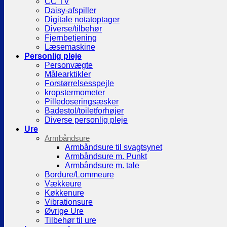
CC TV
Daisy-afspiller
Digitale notatoptager
Diverse/tilbehør
Fjernbetjening
Læsemaskine
Personlig pleje
Personvægte
Målearktikler
Forstørrelsesspejle
kropstermometer
Pilledoseringsæsker
Badestol/toiletforhøjer
Diverse personlig pleje
Ure
Armbåndsure
Armbåndsure til svagtsynet
Armbåndsure m. Punkt
Armbåndsure m. tale
Bordure/Lommeure
Vækkeure
Køkkenure
Vibrationsure
Øvrige Ure
Tilbehør til ure