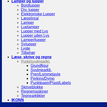
Lamper og lupper
Bordlupper
Div. lupper
Elektroniske Lupper
Læselinial
Lamper
Luplamper
Lupper med Lys
Lupper uden Lys
Lamper/lupper
Sylupper
Lygte
Tilbehør
Læse, skrive og regne
Punkt/svulmeartkl.
Grundfigur
Svulmearktl.
Pren/Lommetavle
Perkins/Dymo
Punktpapir/Plast/Labels
Skriveblokke
Regnemaskiner
Tegnearktikler
IKONN