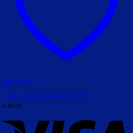
Add to wishlist
Vis
Underdel til tysk teleskopstok HMI 16208
kr.
460,00
V