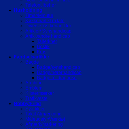
Telefontilbehør
Husholdning
Timer/Minutur
Køkkenartikl.m.tale
Diverse køkkenartikler
Artikler/ Synshandicap.
Artikl./andre handicap
Tallerkner
Bestik
Krus
Færdselsartikler
Bagde
Badge/synshandicap
Badge/hørerhandicap
Badge m. diagnose
Armbind
Emblem
Klistermærker
Trafikveste
Hobby/Fritid
Syartikler
Taktil Afmærkning
Måleudstyr/Værktøj
Afmærk/markering