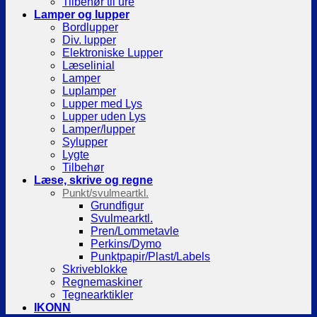
Tilbehør til ure
Lamper og lupper
Bordlupper
Div. lupper
Elektroniske Lupper
Læselinial
Lamper
Luplamper
Lupper med Lys
Lupper uden Lys
Lamper/lupper
Sylupper
Lygte
Tilbehør
Læse, skrive og regne
Punkt/svulmeartkl.
Grundfigur
Svulmearktl.
Pren/Lommetavle
Perkins/Dymo
Punktpapir/Plast/Labels
Skriveblokke
Regnemaskiner
Tegnearktikler
IKONN