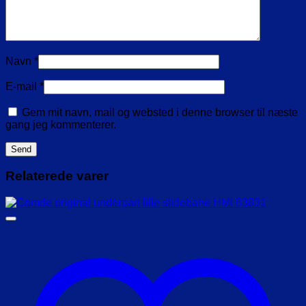
Navn
*
E-mail
*
Gem mit navn, mail og websted i denne browser til næste
gang jeg kommenterer.
Relaterede varer