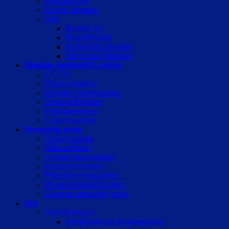
Beklædning
Digital afmærk.
Spil
Bolde/Leg
Bræt/Brikspil
Kortspil/Kortholder
Terninger/Tilbehør
Digitale medier/AV udstyr
CC TV
Daisy-afspiller
Digitale notatoptager
Diverse/tilbehør
Fjernbetjening
Læsemaskine
Personlig pleje
Personvægte
Målearktikler
Forstørrelsesspejle
kropstermometer
Pilledoseringsæsker
Badestol/toiletforhøjer
Diverse personlig pleje
Ure
Armbåndsure
Armbåndsure til svagtsynet