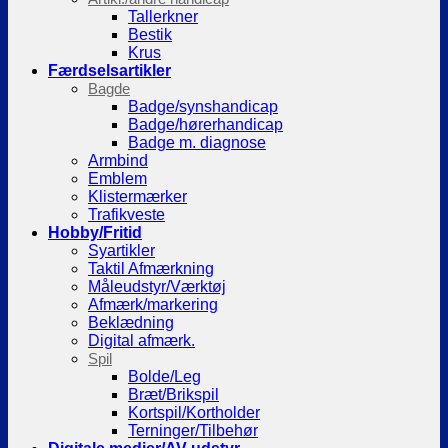
Tallerkner
Bestik
Krus
Færdselsartikler
Bagde
Badge/synshandicap
Badge/hørerhandicap
Badge m. diagnose
Armbind
Emblem
Klistermærker
Trafikveste
Hobby/Fritid
Syartikler
Taktil Afmærkning
Måleudstyr/Værktøj
Afmærk/markering
Beklædning
Digital afmærk.
Spil
Bolde/Leg
Bræt/Brikspil
Kortspil/Kortholder
Terninger/Tilbehør