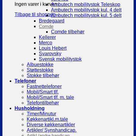
Ingen varer i kurven.
Ambutech mobilitystok Teleskop
Ambutech mobilitystok kul. 4 delt
Tilbage til shoppen
Ambutech mobilitystok kul. 5 delt
Bredegaard
Comde
Comde tilbehør
Kellerer
Merco
Louis Hebert
Svarovsky
Svensk mobilitystok
Albuestokke
Støttestokke
Stokke tilbehør
Telefoner
Fastnettelefoner
Mobil/Smart tlf.
Mobil/Smart tlf. m. tale
Telefontilbehør
Husholdning
Timer/Minutur
Køkkenartikl.m.tale
Diverse køkkenartikler
Artikler/ Synshandicap.
Artikl./andre handicap