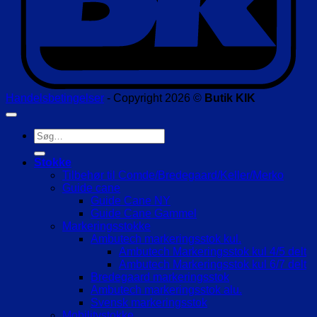
Handelsbetingelser
- Copyright 2026 ©
Butik KIK
Søg
efter:
Stokke
Tilbehør til Comde/Bredegaard/Keller/Merko
Guide cane
Guide Cane NY
Guide Cane Gammel
Markeringsstokke
Ambutech markeringsstok kul.
Ambutech Markeringsstok kul 4/5 delt
Ambutech Markeringsstok kul 6/7 delt
Bredegaard markeringsstok
Ambutech markeringsstok alu.
Svensk markeringsstok
Mobilitystokke