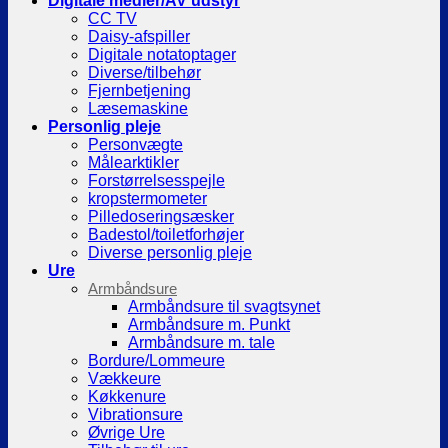
Digitale medier/AV udstyr
CC TV
Daisy-afspiller
Digitale notatoptager
Diverse/tilbehør
Fjernbetjening
Læsemaskine
Personlig pleje
Personvægte
Målearktikler
Forstørrelsesspejle
kropstermometer
Pilledoseringsæsker
Badestol/toiletforhøjer
Diverse personlig pleje
Ure
Armbåndsure
Armbåndsure til svagtsynet
Armbåndsure m. Punkt
Armbåndsure m. tale
Bordure/Lommeure
Vækkeure
Køkkenure
Vibrationsure
Øvrige Ure