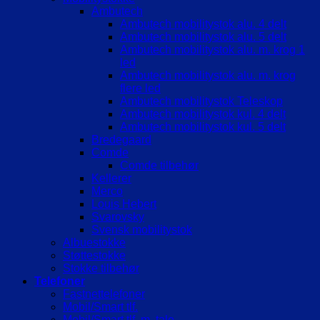
Ambutech
Ambutech mobilitystok alu. 4 delt
Ambutech mobilitystok alu. 5 delt
Ambutech mobilitystok alu. m. krog 1
led
Ambutech mobilitystok alu. m. krog
flere led
Ambutech mobilitystok Teleskop
Ambutech mobilitystok kul. 4 delt
Ambutech mobilitystok kul. 5 delt
Bredegaard
Comde
Comde tilbehør
Kellerer
Merco
Louis Hebert
Svarovsky
Svensk mobilitystok
Albuestokke
Støttestokke
Stokke tilbehør
Telefoner
Fastnettelefoner
Mobil/Smart tlf.
Mobil/Smart tlf. m. tale