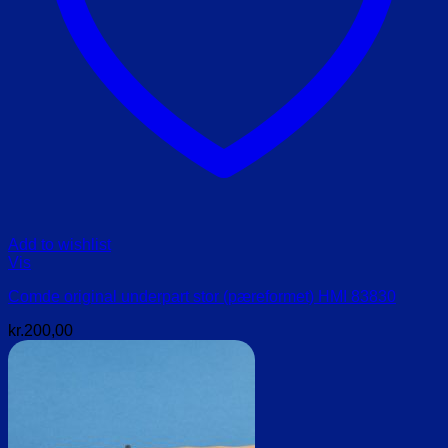
Add to wishlist
Vis
Comde original underpart stor (pæreformet) HMI 83830
kr.
200,00