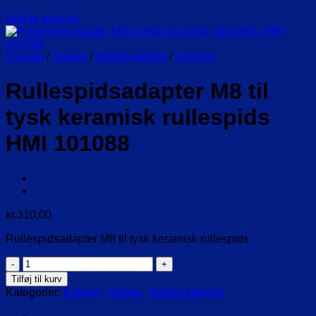
Add to wishlist
Forside
/
Stokke
/
Mobilitystokke
/
Kellerer
Rullespidsadapter M8 til
tysk keramisk rullespids
HMI 101088
kr.
310,00
Rullespidsadapter M8 til tysk keramisk rullespids
Rullespidsadapter
M8
Tilføj til kurv
til
Kategorier:
Kellerer
,
Stokke
,
Stokke tilbehør
tysk
keramisk