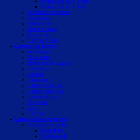
Armbåndsure m. Punkt
Armbåndsure m. tale
Bordure/Lommeure
Vækkeure
Køkkenure
Vibrationsure
Øvrige Ure
Tilbehør til ure
Lamper og lupper
Bordlupper
Div. lupper
Elektroniske Lupper
Læselinial
Lamper
Luplamper
Lupper med Lys
Lupper uden Lys
Lamper/lupper
Sylupper
Lygte
Tilbehør
Læse, skrive og regne
Punkt/svulmeartkl.
Grundfigur
Svulmearktl.