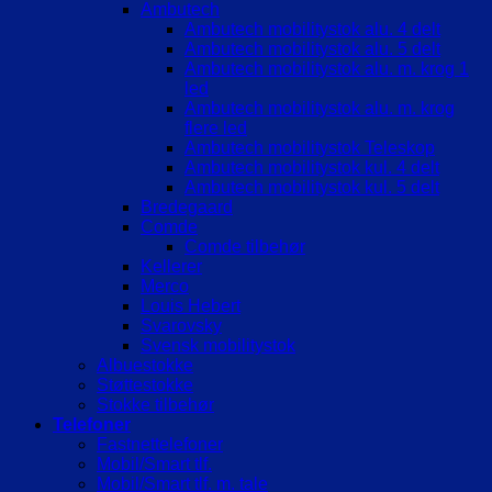
Ambutech
Ambutech mobilitystok alu. 4 delt
Ambutech mobilitystok alu. 5 delt
Ambutech mobilitystok alu. m. krog 1
led
Ambutech mobilitystok alu. m. krog
flere led
Ambutech mobilitystok Teleskop
Ambutech mobilitystok kul. 4 delt
Ambutech mobilitystok kul. 5 delt
Bredegaard
Comde
Comde tilbehør
Kellerer
Merco
Louis Hebert
Svarovsky
Svensk mobilitystok
Albuestokke
Støttestokke
Stokke tilbehør
Telefoner
Fastnettelefoner
Mobil/Smart tlf.
Mobil/Smart tlf. m. tale