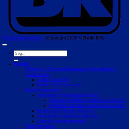
Handelsbetingelser
- Copyright 2026 ©
Butik KIK
Søg
efter:
Stokke
Tilbehør til Comde/Bredegaard/Keller/Merko
Guide cane
Guide Cane NY
Guide Cane Gammel
Markeringsstokke
Ambutech markeringsstok kul.
Ambutech Markeringsstok kul 4/5 delt
Ambutech Markeringsstok kul 6/7 delt
Bredegaard markeringsstok
Ambutech markeringsstok alu.
Svensk markeringsstok
Mobilitystokke