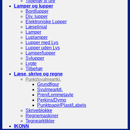
Tilbehør til ure
Lamper og lupper
Bordlupper
Div. lupper
Elektroniske Lupper
Læselinial
Lamper
Luplamper
Lupper med Lys
Lupper uden Lys
Lamper/lupper
Sylupper
Lygte
Tilbehør
Læse, skrive og regne
Punkt/svulmeartkl.
Grundfigur
Svulmearktl.
Pren/Lommetavle
Perkins/Dymo
Punktpapir/Plast/Labels
Skriveblokke
Regnemaskiner
Tegnearktikler
IKONN