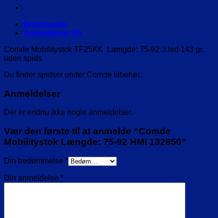
HMI
132850
antal
Beskrivelse
Anmeldelser (0)
Comde Mobilitystok TF25KK Længde: 75-92 3 led 143 gr.
uden spids
Du finder spidser under Comde tilbehør.
Anmeldelser
Der er endnu ikke nogle anmeldelser.
Vær den første til at anmelde “Comde
Mobilitystok Længde: 75-92 HMI 132850”
Din bedømmelse
*
Din anmeldelse
*