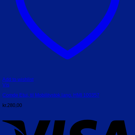
Add to wishlist
Vis
Comde Etui, til Mobilitystok lang. HMI 100357
kr.
280,00
V