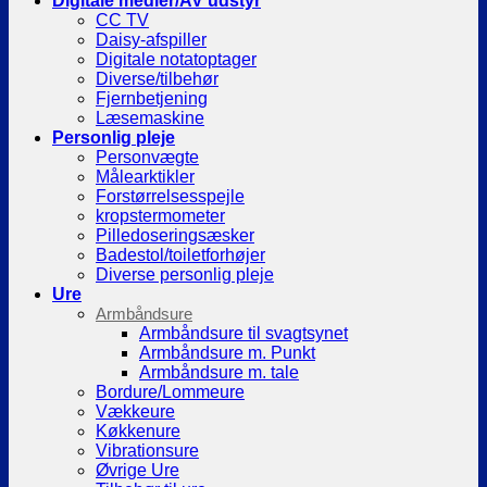
Digitale medier/AV udstyr
CC TV
Daisy-afspiller
Digitale notatoptager
Diverse/tilbehør
Fjernbetjening
Læsemaskine
Personlig pleje
Personvægte
Målearktikler
Forstørrelsesspejle
kropstermometer
Pilledoseringsæsker
Badestol/toiletforhøjer
Diverse personlig pleje
Ure
Armbåndsure
Armbåndsure til svagtsynet
Armbåndsure m. Punkt
Armbåndsure m. tale
Bordure/Lommeure
Vækkeure
Køkkenure
Vibrationsure
Øvrige Ure