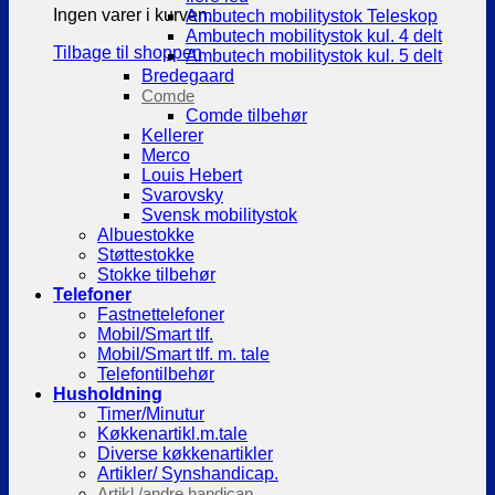
Ingen varer i kurven.
Ambutech mobilitystok Teleskop
Ambutech mobilitystok kul. 4 delt
Tilbage til shoppen
Ambutech mobilitystok kul. 5 delt
Bredegaard
Comde
Comde tilbehør
Kellerer
Merco
Louis Hebert
Svarovsky
Svensk mobilitystok
Albuestokke
Støttestokke
Stokke tilbehør
Telefoner
Fastnettelefoner
Mobil/Smart tlf.
Mobil/Smart tlf. m. tale
Telefontilbehør
Husholdning
Timer/Minutur
Køkkenartikl.m.tale
Diverse køkkenartikler
Artikler/ Synshandicap.
Artikl./andre handicap