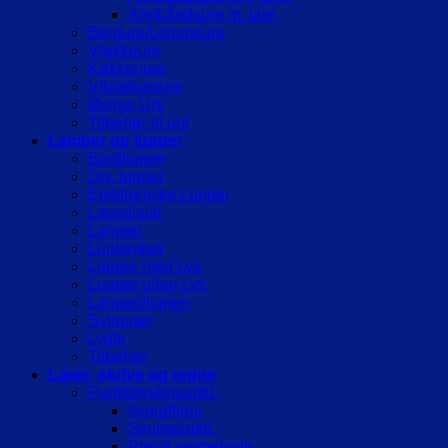
Armbåndsure m. tale
Bordure/Lommeure
Vækkeure
Køkkenure
Vibrationsure
Øvrige Ure
Tilbehør til ure
Lamper og lupper
Bordlupper
Div. lupper
Elektroniske Lupper
Læselinial
Lamper
Luplamper
Lupper med Lys
Lupper uden Lys
Lamper/lupper
Sylupper
Lygte
Tilbehør
Læse, skrive og regne
Punkt/svulmeartkl.
Grundfigur
Svulmearktl.
Pren/Lommetavle