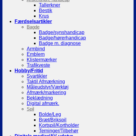
Tallerkner
Bestik
Krus
Færdselsartikler
Bagde
Badge/synshandicap
Badge/hørerhandicap
Badge m. diagnose
Armbind
Emblem
Klistermærker
Trafikveste
Hobby/Fritid
Syartikler
Taktil Afmærkning
Måleudstyr/Værktøj
Afmærk/markering
Beklædning
Digital afmærk.
Spil
Bolde/Leg
Bræt/Brikspil
Kortspil/Kortholder
Terninger/Tilbehør