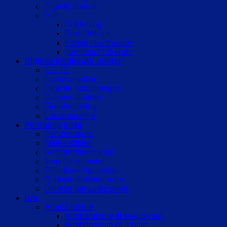
Digital afmærk.
Spil
Bolde/Leg
Bræt/Brikspil
Kortspil/Kortholder
Terninger/Tilbehør
Digitale medier/AV udstyr
CC TV
Daisy-afspiller
Digitale notatoptager
Diverse/tilbehør
Fjernbetjening
Læsemaskine
Personlig pleje
Personvægte
Målearktikler
Forstørrelsesspejle
kropstermometer
Pilledoseringsæsker
Badestol/toiletforhøjer
Diverse personlig pleje
Ure
Armbåndsure
Armbåndsure til svagtsynet
Armbåndsure m. Punkt