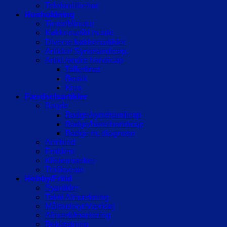
Telefontilbehør
Husholdning
Timer/Minutur
Køkkenartikl.m.tale
Diverse køkkenartikler
Artikler/ Synshandicap.
Artikl./andre handicap
Tallerkner
Bestik
Krus
Færdselsartikler
Bagde
Badge/synshandicap
Badge/hørerhandicap
Badge m. diagnose
Armbind
Emblem
Klistermærker
Trafikveste
Hobby/Fritid
Syartikler
Taktil Afmærkning
Måleudstyr/Værktøj
Afmærk/markering
Beklædning