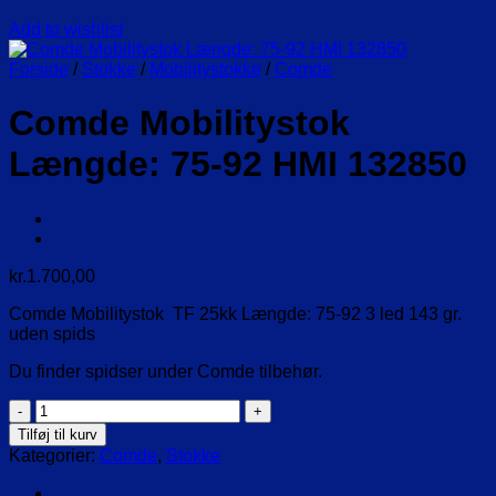
Add to wishlist
Forside
/
Stokke
/
Mobilitystokke
/
Comde
Comde Mobilitystok
Længde: 75-92 HMI 132850
kr.
1.700,00
Comde Mobilitystok TF 25kk Længde: 75-92 3 led 143 gr.
uden spids
Du finder spidser under Comde tilbehør.
Comde
Mobilitystok
Tilføj til kurv
Længde:
Kategorier:
Comde
,
Stokke
75-
92