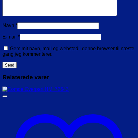
Navn
*
E-mail
*
Gem mit navn, mail og websted i denne browser til næste
gang jeg kommenterer.
Relaterede varer