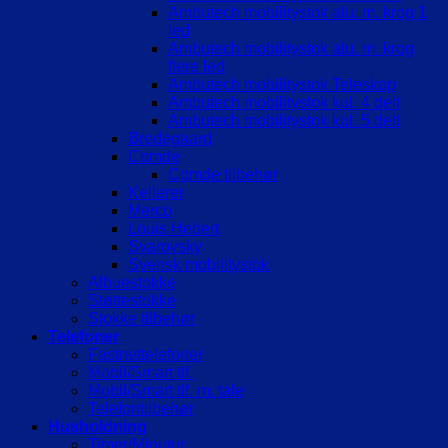
Ambutech mobilitystok alu. m. krog 1
led
Ambutech mobilitystok alu. m. krog
flere led
Ambutech mobilitystok Teleskop
Ambutech mobilitystok kul. 4 delt
Ambutech mobilitystok kul. 5 delt
Bredegaard
Comde
Comde tilbehør
Kellerer
Merco
Louis Hebert
Svarovsky
Svensk mobilitystok
Albuestokke
Støttestokke
Stokke tilbehør
Telefoner
Fastnettelefoner
Mobil/Smart tlf.
Mobil/Smart tlf. m. tale
Telefontilbehør
Husholdning
Timer/Minutur