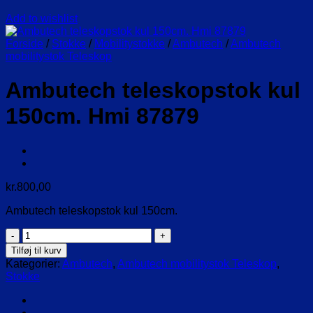
Add to wishlist
Forside
/
Stokke
/
Mobilitystokke
/
Ambutech
/
Ambutech
mobilitystok Teleskop
Ambutech teleskopstok kul
150cm. Hmi 87879
kr.
800,00
Ambutech teleskopstok kul 150cm.
Ambutech
teleskopstok
Tilføj til kurv
kul
Kategorier:
Ambutech
,
Ambutech mobilitystok Teleskop
,
150cm.
Stokke
Hmi
87879
antal