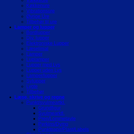
Vækkeure
Køkkenure
Vibrationsure
Øvrige Ure
Tilbehør til ure
Lamper og lupper
Bordlupper
Div. lupper
Elektroniske Lupper
Læselinial
Lamper
Luplamper
Lupper med Lys
Lupper uden Lys
Lamper/lupper
Sylupper
Lygte
Tilbehør
Læse, skrive og regne
Punkt/svulmeartkl.
Grundfigur
Svulmearktl.
Pren/Lommetavle
Perkins/Dymo
Punktpapir/Plast/Labels