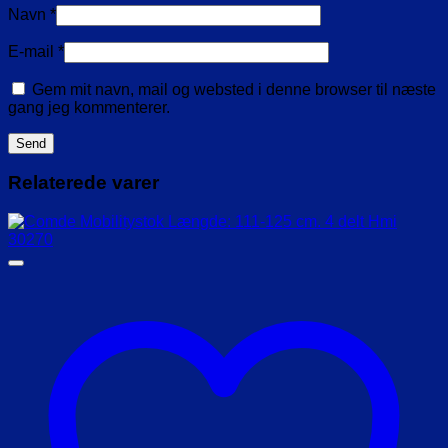
Navn
*
E-mail
*
Gem mit navn, mail og websted i denne browser til næste
gang jeg kommenterer.
Relaterede varer