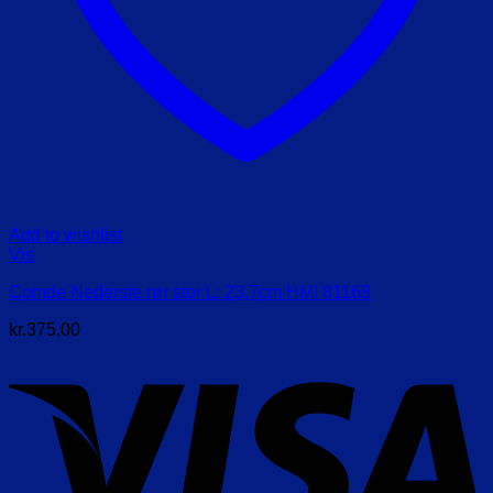
Add to wishlist
Vis
Comde Nederste rør stor L: 23,7cm HMI 81168
kr.
375,00
V