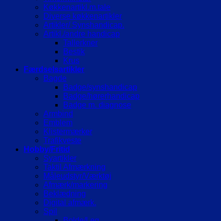
Køkkenartikl.m.tale
Diverse køkkenartikler
Artikler/ Synshandicap.
Artikl./andre handicap
Tallerkner
Bestik
Krus
Færdselsartikler
Bagde
Badge/synshandicap
Badge/hørerhandicap
Badge m. diagnose
Armbind
Emblem
Klistermærker
Trafikveste
Hobby/Fritid
Syartikler
Taktil Afmærkning
Måleudstyr/Værktøj
Afmærk/markering
Beklædning
Digital afmærk.
Spil
Bolde/Leg