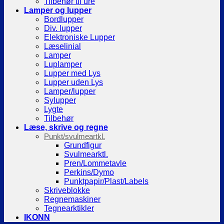
Tilbehør til ure
Lamper og lupper
Bordlupper
Div. lupper
Elektroniske Lupper
Læselinial
Lamper
Luplamper
Lupper med Lys
Lupper uden Lys
Lamper/lupper
Sylupper
Lygte
Tilbehør
Læse, skrive og regne
Punkt/svulmeartkl.
Grundfigur
Svulmearktl.
Pren/Lommetavle
Perkins/Dymo
Punktpapir/Plast/Labels
Skriveblokke
Regnemaskiner
Tegnearktikler
IKONN