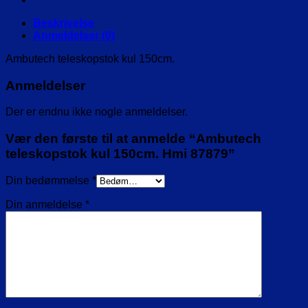
Beskrivelse
Anmeldelser (0)
Ambutech teleskopstok kul 150cm.
Anmeldelser
Der er endnu ikke nogle anmeldelser.
Vær den første til at anmelde “Ambutech
teleskopstok kul 150cm. Hmi 87879”
Din bedømmelse
*
Din anmeldelse
*