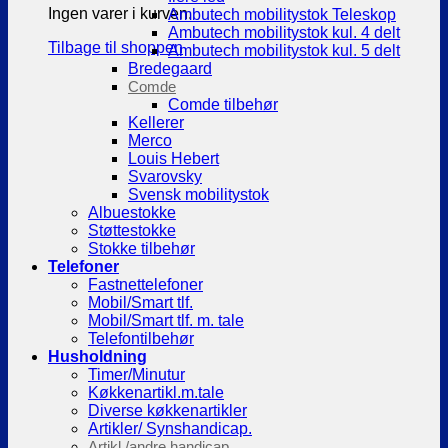
Ingen varer i kurven.
Ambutech mobilitystok Teleskop
Ambutech mobilitystok kul. 4 delt
Tilbage til shoppen
Ambutech mobilitystok kul. 5 delt
Bredegaard
Comde
Comde tilbehør
Kellerer
Merco
Louis Hebert
Svarovsky
Svensk mobilitystok
Albuestokke
Støttestokke
Stokke tilbehør
Telefoner
Fastnettelefoner
Mobil/Smart tlf.
Mobil/Smart tlf. m. tale
Telefontilbehør
Husholdning
Timer/Minutur
Køkkenartikl.m.tale
Diverse køkkenartikler
Artikler/ Synshandicap.
Artikl./andre handicap