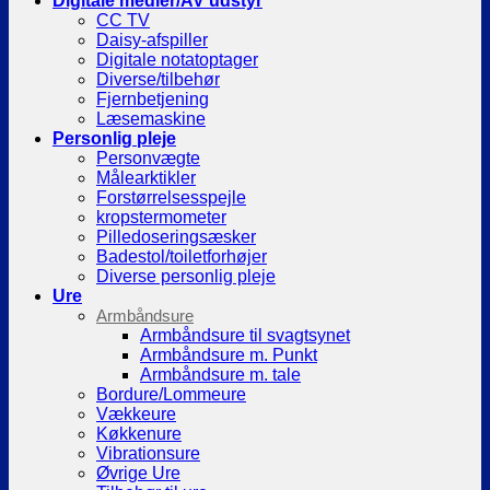
Digitale medier/AV udstyr
CC TV
Daisy-afspiller
Digitale notatoptager
Diverse/tilbehør
Fjernbetjening
Læsemaskine
Personlig pleje
Personvægte
Målearktikler
Forstørrelsesspejle
kropstermometer
Pilledoseringsæsker
Badestol/toiletforhøjer
Diverse personlig pleje
Ure
Armbåndsure
Armbåndsure til svagtsynet
Armbåndsure m. Punkt
Armbåndsure m. tale
Bordure/Lommeure
Vækkeure
Køkkenure
Vibrationsure
Øvrige Ure