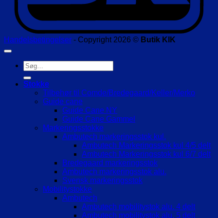
Handelsbetingelser
- Copyright 2026 ©
Butik KIK
Søg
efter:
Stokke
Tilbehør til Comde/Bredegaard/Keller/Merko
Guide cane
Guide Cane NY
Guide Cane Gammel
Markeringsstokke
Ambutech markeringsstok kul.
Ambutech Markeringsstok kul 4/5 delt
Ambutech Markeringsstok kul 6/7 delt
Bredegaard markeringsstok
Ambutech markeringsstok alu.
Svensk markeringsstok
Mobilitystokke
Ambutech
Ambutech mobilitystok alu. 4 delt
Ambutech mobilitystok alu. 5 delt