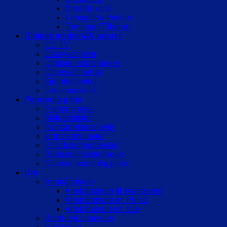
Bræt/Brikspil
Kortspil/Kortholder
Terninger/Tilbehør
Digitale medier/AV udstyr
CC TV
Daisy-afspiller
Digitale notatoptager
Diverse/tilbehør
Fjernbetjening
Læsemaskine
Personlig pleje
Personvægte
Målearktikler
Forstørrelsesspejle
kropstermometer
Pilledoseringsæsker
Badestol/toiletforhøjer
Diverse personlig pleje
Ure
Armbåndsure
Armbåndsure til svagtsynet
Armbåndsure m. Punkt
Armbåndsure m. tale
Bordure/Lommeure