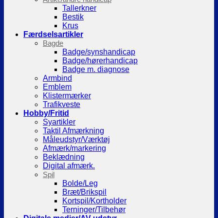
Tallerkner
Bestik
Krus
Færdselsartikler
Bagde
Badge/synshandicap
Badge/hørerhandicap
Badge m. diagnose
Armbind
Emblem
Klistermærker
Trafikveste
Hobby/Fritid
Syartikler
Taktil Afmærkning
Måleudstyr/Værktøj
Afmærk/markering
Beklædning
Digital afmærk.
Spil
Bolde/Leg
Bræt/Brikspil
Kortspil/Kortholder
Terninger/Tilbehør