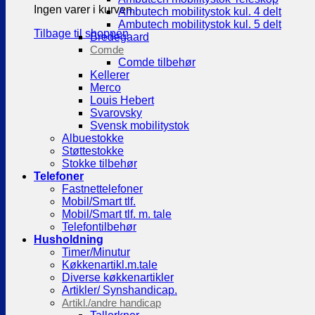
Ingen varer i kurven.
Ambutech mobilitystok kul. 4 delt
Ambutech mobilitystok kul. 5 delt
Tilbage til shoppen
Bredegaard
Comde
Comde tilbehør
Kellerer
Merco
Louis Hebert
Svarovsky
Svensk mobilitystok
Albuestokke
Støttestokke
Stokke tilbehør
Telefoner
Fastnettelefoner
Mobil/Smart tlf.
Mobil/Smart tlf. m. tale
Telefontilbehør
Husholdning
Timer/Minutur
Køkkenartikl.m.tale
Diverse køkkenartikler
Artikler/ Synshandicap.
Artikl./andre handicap