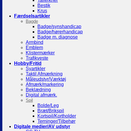
Tallerkner
Bestik
Krus
Færdselsartikler
Bagde
Badge/synshandicap
Badge/hørerhandicap
Badge m. diagnose
Armbind
Emblem
Klistermærker
Trafikveste
Hobby/Fritid
Syartikler
Taktil Afmærkning
Måleudstyr/Værktøj
Afmærk/markering
Beklædning
Digital afmærk.
Spil
Bolde/Leg
Bræt/Brikspil
Kortspil/Kortholder
Terninger/Tilbehør
Digitale medier/AV udstyr