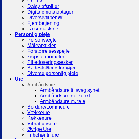
CC TV
Daisy-afspiller
Digitale notatoptager
Diverse/tilbehør
Fjernbetjening
Læsemaskine
Personlig pleje
Personvægte
Målearktikler
Forstørrelsesspejle
kropstermometer
Pilledoseringsæsker
Badestol/toiletforhøjer
Diverse personlig pleje
Ure
Armbåndsure
Armbåndsure til svagtsynet
Armbåndsure m. Punkt
Armbåndsure m. tale
Bordure/Lommeure
Vækkeure
Køkkenure
Vibrationsure
Øvrige Ure
Tilbehør til ure