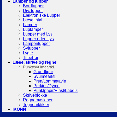
Lamper og lupper
Bordlupper
Div. lupper
Elektroniske Lupper
Læselinial
Lamper
Luplamper
Lupper med Lys
Lupper uden Lys
Lamper/lupper
Sylupper
Lygte
Tilbehør
Læse, skrive og regne
Punkt/svulmeartkl.
Grundfigur
Svulmearktl.
Pren/Lommetavle
Perkins/Dymo
Punktpapir/Plast/Labels
Skriveblokke
Regnemaskiner
Tegnearktikler
IKONN