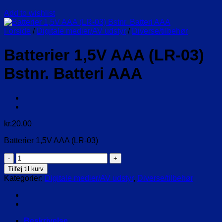
Add to wishlist
Forside
/
Digitale medier/AV udstyr
/
Diverse/tilbehør
Batterier 1,5V AAA (LR-03)
Bstnr. Batteri AAA
kr.
20,00
Batterier 1,5V AAA (LR-03)
Batterier
1,5V
Tilføj til kurv
AAA
Kategorier:
Digitale medier/AV udstyr
,
Diverse/tilbehør
(LR-
03)
Bstnr.
Batteri
AAA
Beskrivelse