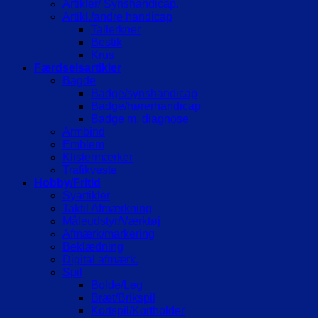
Artikler/ Synshandicap.
Artikl./andre handicap
Tallerkner
Bestik
Krus
Færdselsartikler
Bagde
Badge/synshandicap
Badge/hørerhandicap
Badge m. diagnose
Armbind
Emblem
Klistermærker
Trafikveste
Hobby/Fritid
Syartikler
Taktil Afmærkning
Måleudstyr/Værktøj
Afmærk/markering
Beklædning
Digital afmærk.
Spil
Bolde/Leg
Bræt/Brikspil
Kortspil/Kortholder