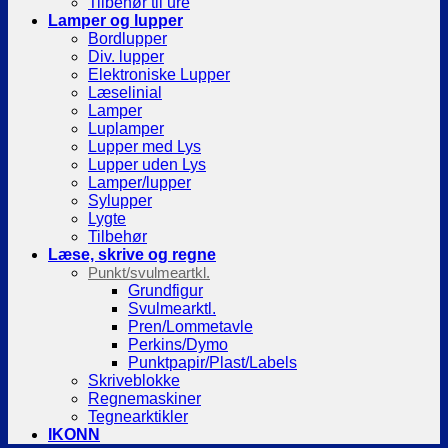
Tilbehør til ure
Lamper og lupper
Bordlupper
Div. lupper
Elektroniske Lupper
Læselinial
Lamper
Luplamper
Lupper med Lys
Lupper uden Lys
Lamper/lupper
Sylupper
Lygte
Tilbehør
Læse, skrive og regne
Punkt/svulmeartkl.
Grundfigur
Svulmearktl.
Pren/Lommetavle
Perkins/Dymo
Punktpapir/Plast/Labels
Skriveblokke
Regnemaskiner
Tegnearktikler
IKONN