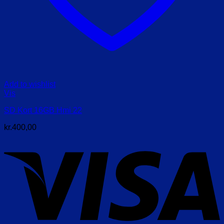
Add to wishlist
Vis
SD Kort 16GB Hmi 22
kr.
400,00
V