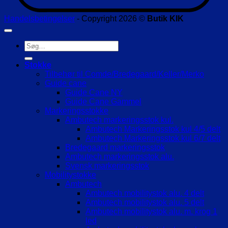
Handelsbetingelser
- Copyright 2026 ©
Butik KIK
Søg
efter:
Stokke
Tilbehør til Comde/Bredegaard/Keller/Merko
Guide cane
Guide Cane NY
Guide Cane Gammel
Markeringsstokke
Ambutech markeringsstok kul.
Ambutech Markeringsstok kul 4/5 delt
Ambutech Markeringsstok kul 6/7 delt
Bredegaard markeringsstok
Ambutech markeringsstok alu.
Svensk markeringsstok
Mobilitystokke
Ambutech
Ambutech mobilitystok alu. 4 delt
Ambutech mobilitystok alu. 5 delt
Ambutech mobilitystok alu. m. krog 1
led