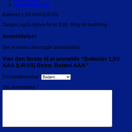
antal
Anmeldelser (0)
Batterier 1,5V AAA (LR-03)
Sælges også stykvis for kr. 8,00. Ring for bestilling
Anmeldelser
Der er endnu ikke nogle anmeldelser.
Vær den første til at anmelde “Batterier 1,5V
AAA (LR-03) Bstnr. Batteri AAA”
Din bedømmelse
*
Din anmeldelse
*