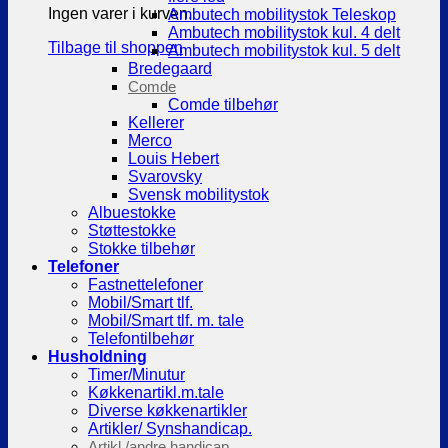
Ingen varer i kurven.
Ambutech mobilitystok Teleskop
Ambutech mobilitystok kul. 4 delt
Tilbage til shoppen
Ambutech mobilitystok kul. 5 delt
Bredegaard
Comde
Comde tilbehør
Kellerer
Merco
Louis Hebert
Svarovsky
Svensk mobilitystok
Albuestokke
Støttestokke
Stokke tilbehør
Telefoner
Fastnettelefoner
Mobil/Smart tlf.
Mobil/Smart tlf. m. tale
Telefontilbehør
Husholdning
Timer/Minutur
Køkkenartikl.m.tale
Diverse køkkenartikler
Artikler/ Synshandicap.
Artikl./andre handicap