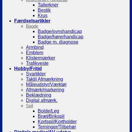
Tallerkner
Bestik
Krus
Færdselsartikler
Bagde
Badge/synshandicap
Badge/hørerhandicap
Badge m. diagnose
Armbind
Emblem
Klistermærker
Trafikveste
Hobby/Fritid
Syartikler
Taktil Afmærkning
Måleudstyr/Værktøj
Afmærk/markering
Beklædning
Digital afmærk.
Spil
Bolde/Leg
Bræt/Brikspil
Kortspil/Kortholder
Terninger/Tilbehør