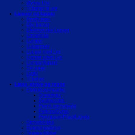
Øvrige Ure
Tilbehør til ure
Lamper og lupper
Bordlupper
Div. lupper
Elektroniske Lupper
Læselinial
Lamper
Luplamper
Lupper med Lys
Lupper uden Lys
Lamper/lupper
Sylupper
Lygte
Tilbehør
Læse, skrive og regne
Punkt/svulmeartkl.
Grundfigur
Svulmearktl.
Pren/Lommetavle
Perkins/Dymo
Punktpapir/Plast/Labels
Skriveblokke
Regnemaskiner
Tegnearktikler