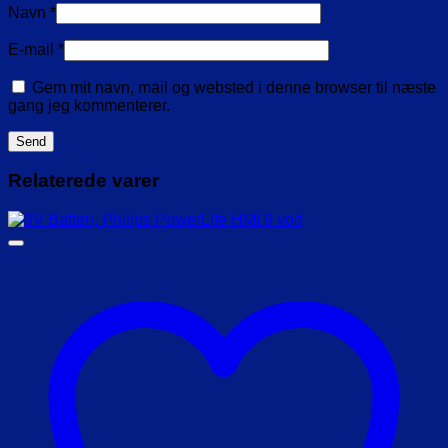
Navn
*
E-mail
*
Gem mit navn, mail og websted i denne browser til næste
gang jeg kommenterer.
Relaterede varer