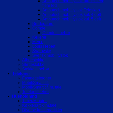
Ambutech mobilitystok alu. m. krog
flere led
Ambutech mobilitystok Teleskop
Ambutech mobilitystok kul. 4 delt
Ambutech mobilitystok kul. 5 delt
Bredegaard
Comde
Comde tilbehør
Kellerer
Merco
Louis Hebert
Svarovsky
Svensk mobilitystok
Albuestokke
Støttestokke
Stokke tilbehør
Telefoner
Fastnettelefoner
Mobil/Smart tlf.
Mobil/Smart tlf. m. tale
Telefontilbehør
Husholdning
Timer/Minutur
Køkkenartikl.m.tale
Diverse køkkenartikler