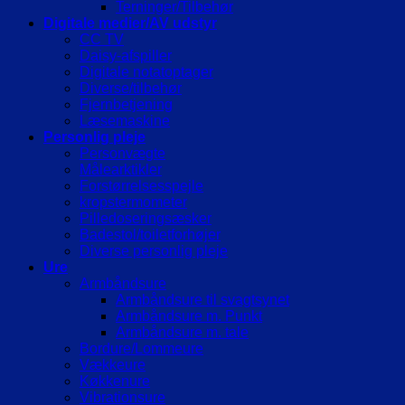
Terninger/Tilbehør
Digitale medier/AV udstyr
CC TV
Daisy-afspiller
Digitale notatoptager
Diverse/tilbehør
Fjernbetjening
Læsemaskine
Personlig pleje
Personvægte
Målearktikler
Forstørrelsesspejle
kropstermometer
Pilledoseringsæsker
Badestol/toiletforhøjer
Diverse personlig pleje
Ure
Armbåndsure
Armbåndsure til svagtsynet
Armbåndsure m. Punkt
Armbåndsure m. tale
Bordure/Lommeure
Vækkeure
Køkkenure
Vibrationsure