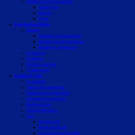
Artikl./andre handicap
Tallerkner
Bestik
Krus
Færdselsartikler
Bagde
Badge/synshandicap
Badge/hørerhandicap
Badge m. diagnose
Armbind
Emblem
Klistermærker
Trafikveste
Hobby/Fritid
Syartikler
Taktil Afmærkning
Måleudstyr/Værktøj
Afmærk/markering
Beklædning
Digital afmærk.
Spil
Bolde/Leg
Bræt/Brikspil
Kortspil/Kortholder