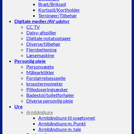
Bræt/Brikspil
Kortspil/Kortholder
Terninger/Tilbehør
Digitale medier/AV udstyr
CC TV
Daisy-afspiller
Digitale notatoptager
Diverse/tilbehør
Fjernbetjening
Læsemaskine
Personlig pleje
Personvægte
Målearktikler
Forstørrelsesspejle
kropstermometer
Pilledoseringsæsker
Badestol/toiletforhøjer
Diverse personlig pleje
Ure
Armbåndsure
Armbåndsure til svagtsynet
Armbåndsure m. Punkt
Armbåndsure m. tale