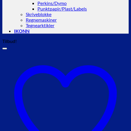
Perkins/Dymo
Punktpapir/Plast/Labels
Skriveblokke
Regnemaskiner
Tegnearktikler
IKONN
Tilbud!