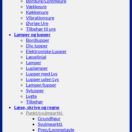
Bordure/Lommeure
Vækkeure
Køkkenure
Vibrationsure
Øvrige Ure
Tilbehør til ure
Lamper og lupper
Bordlupper
Div. lupper
Elektroniske Lupper
Læselinial
Lamper
Luplamper
Lupper med Lys
Lupper uden Lys
Lamper/lupper
Sylupper
Lygte
Tilbehør
Læse, skrive og regne
Punkt/svulmeartkl.
Grundfigur
Svulmearktl.
Pren/Lommetavle