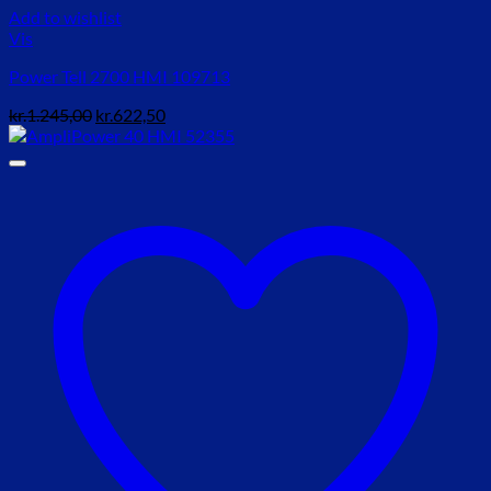
Add to wishlist
Vis
Power Tell 2700 HMI 109713
Den
Den
kr.
1.245,00
kr.
622,50
oprindelige
aktuelle
pris
pris
var:
er:
kr.1.245,00.
kr.622,50.