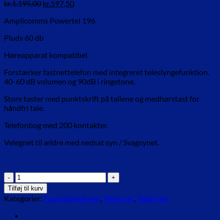
Den
Den
kr.
1.195,00
kr.
597,50
oprindelige
aktuelle
Amplicomms Powertel 196
pris
pris
var:
er:
Pluds 60 db
kr.1.195,00.
kr.597,50.
Høreapparat kompatibel
Forstærker fastnettelefon med integreret teleslyngefunktion.
40-60 dB volumen og 90dB i ringetone.
Store taster med punktskrift på tallene og medhørstast for
håndfri tale.
Telefonbog med 200 kontakter.
Velegnet til ældre med nedsat syn / Svagsynet.
Fastnet
forstærkertelefon
Tilføj til kurv
PT196
Kategorier:
Fastnettelefoner
,
Telefoner
,
Telefoner
Hmi
130051