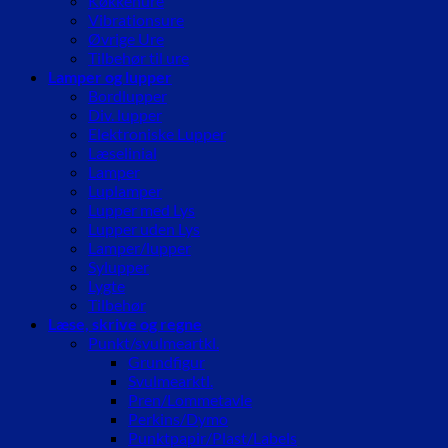
Køkkenure
Vibrationsure
Øvrige Ure
Tilbehør til ure
Lamper og lupper
Bordlupper
Div. lupper
Elektroniske Lupper
Læselinial
Lamper
Luplamper
Lupper med Lys
Lupper uden Lys
Lamper/lupper
Sylupper
Lygte
Tilbehør
Læse, skrive og regne
Punkt/svulmeartkl.
Grundfigur
Svulmearktl.
Pren/Lommetavle
Perkins/Dymo
Punktpapir/Plast/Labels