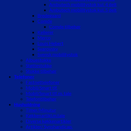
Ambutech mobilitystok kul. 4 delt
Ambutech mobilitystok kul. 5 delt
Bredegaard
Comde
Comde tilbehør
Kellerer
Merco
Louis Hebert
Svarovsky
Svensk mobilitystok
Albuestokke
Støttestokke
Stokke tilbehør
Telefoner
Fastnettelefoner
Mobil/Smart tlf.
Mobil/Smart tlf. m. tale
Telefontilbehør
Husholdning
Timer/Minutur
Køkkenartikl.m.tale
Diverse køkkenartikler
Artikler/ Synshandicap.