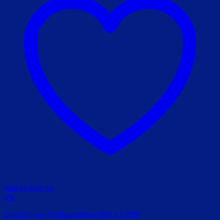
Add to wishlist
Vis
Emporia joy-lTe klaptelefon Hmi 137099