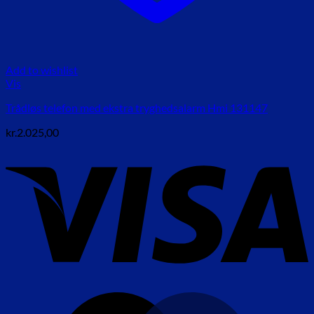
Add to wishlist
Vis
Trådløs telefon med ekstra tryghedsalarm Hmi 131147
kr.
2.025,00
V
M