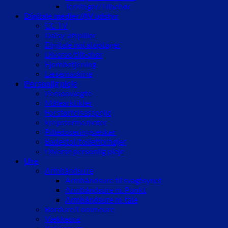
Terninger/Tilbehør
Digitale medier/AV udstyr
CC TV
Daisy-afspiller
Digitale notatoptager
Diverse/tilbehør
Fjernbetjening
Læsemaskine
Personlig pleje
Personvægte
Målearktikler
Forstørrelsesspejle
kropstermometer
Pilledoseringsæsker
Badestol/toiletforhøjer
Diverse personlig pleje
Ure
Armbåndsure
Armbåndsure til svagtsynet
Armbåndsure m. Punkt
Armbåndsure m. tale
Bordure/Lommeure
Vækkeure