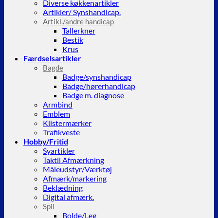
Diverse køkkenartikler
Artikler/ Synshandicap.
Artikl./andre handicap
Tallerkner
Bestik
Krus
Færdselsartikler
Bagde
Badge/synshandicap
Badge/hørerhandicap
Badge m. diagnose
Armbind
Emblem
Klistermærker
Trafikveste
Hobby/Fritid
Syartikler
Taktil Afmærkning
Måleudstyr/Værktøj
Afmærk/markering
Beklædning
Digital afmærk.
Spil
Bolde/Leg