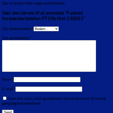
Der er endnu ikke nogle anmeldelser.
Vær den første til at anmelde “Fastnet
forstærkertelefon PT196 Hmi 130051”
Din bedømmelse
*
Din anmeldelse
*
Navn
*
E-mail
*
Gem mit navn, mail og websted i denne browser til næste
gang jeg kommenterer.