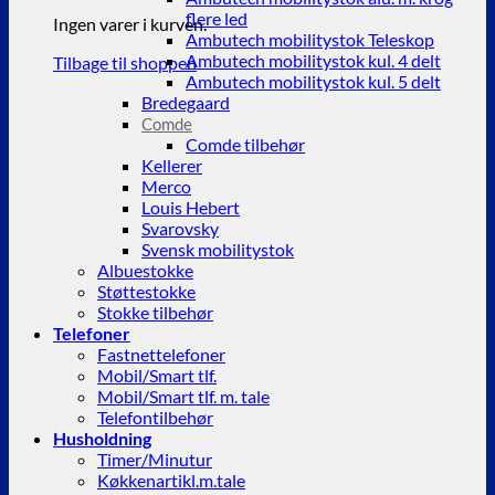
flere led
Ingen varer i kurven.
Ambutech mobilitystok Teleskop
Ambutech mobilitystok kul. 4 delt
Tilbage til shoppen
Ambutech mobilitystok kul. 5 delt
Bredegaard
Comde
Comde tilbehør
Kellerer
Merco
Louis Hebert
Svarovsky
Svensk mobilitystok
Albuestokke
Støttestokke
Stokke tilbehør
Telefoner
Fastnettelefoner
Mobil/Smart tlf.
Mobil/Smart tlf. m. tale
Telefontilbehør
Husholdning
Timer/Minutur
Køkkenartikl.m.tale