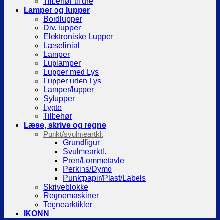
Tilbehør til ure
Lamper og lupper
Bordlupper
Div. lupper
Elektroniske Lupper
Læselinial
Lamper
Luplamper
Lupper med Lys
Lupper uden Lys
Lamper/lupper
Sylupper
Lygte
Tilbehør
Læse, skrive og regne
Punkt/svulmeartkl.
Grundfigur
Svulmearktl.
Pren/Lommetavle
Perkins/Dymo
Punktpapir/Plast/Labels
Skriveblokke
Regnemaskiner
Tegnearktikler
IKONN