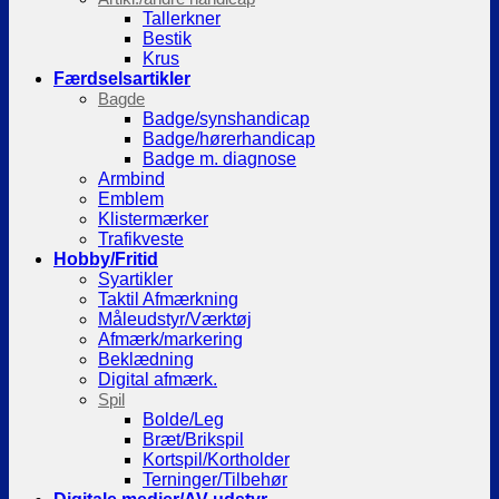
Tallerkner
Bestik
Krus
Færdselsartikler
Bagde
Badge/synshandicap
Badge/hørerhandicap
Badge m. diagnose
Armbind
Emblem
Klistermærker
Trafikveste
Hobby/Fritid
Syartikler
Taktil Afmærkning
Måleudstyr/Værktøj
Afmærk/markering
Beklædning
Digital afmærk.
Spil
Bolde/Leg
Bræt/Brikspil
Kortspil/Kortholder
Terninger/Tilbehør