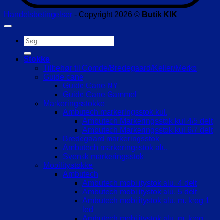
Handelsbetingelser
- Copyright 2026 ©
Butik KIK
Søg
efter:
Stokke
Tilbehør til Comde/Bredegaard/Keller/Merko
Guide cane
Guide Cane NY
Guide Cane Gammel
Markeringsstokke
Ambutech markeringsstok kul.
Ambutech Markeringsstok kul 4/5 delt
Ambutech Markeringsstok kul 6/7 delt
Bredegaard markeringsstok
Ambutech markeringsstok alu.
Svensk markeringsstok
Mobilitystokke
Ambutech
Ambutech mobilitystok alu. 4 delt
Ambutech mobilitystok alu. 5 delt
Ambutech mobilitystok alu. m. krog 1
led
Ambutech mobilitystok alu. m. krog