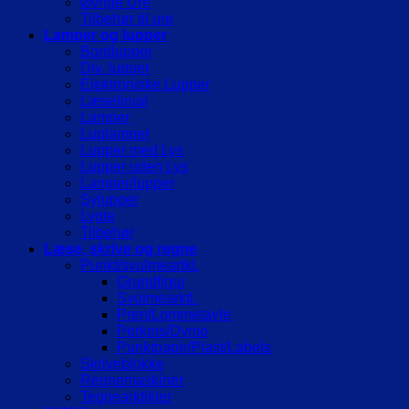
Øvrige Ure
Tilbehør til ure
Lamper og lupper
Bordlupper
Div. lupper
Elektroniske Lupper
Læselinial
Lamper
Luplamper
Lupper med Lys
Lupper uden Lys
Lamper/lupper
Sylupper
Lygte
Tilbehør
Læse, skrive og regne
Punkt/svulmeartkl.
Grundfigur
Svulmearktl.
Pren/Lommetavle
Perkins/Dymo
Punktpapir/Plast/Labels
Skriveblokke
Regnemaskiner
Tegnearktikler