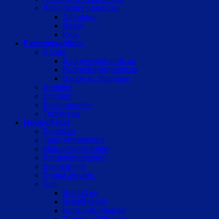
Artikl./andre handicap
Tallerkner
Bestik
Krus
Færdselsartikler
Bagde
Badge/synshandicap
Badge/hørerhandicap
Badge m. diagnose
Armbind
Emblem
Klistermærker
Trafikveste
Hobby/Fritid
Syartikler
Taktil Afmærkning
Måleudstyr/Værktøj
Afmærk/markering
Beklædning
Digital afmærk.
Spil
Bolde/Leg
Bræt/Brikspil
Kortspil/Kortholder