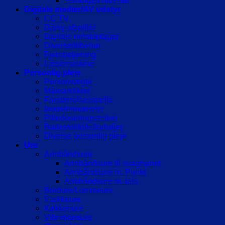
Terninger/Tilbehør
Digitale medier/AV udstyr
CC TV
Daisy-afspiller
Digitale notatoptager
Diverse/tilbehør
Fjernbetjening
Læsemaskine
Personlig pleje
Personvægte
Målearktikler
Forstørrelsesspejle
kropstermometer
Pilledoseringsæsker
Badestol/toiletforhøjer
Diverse personlig pleje
Ure
Armbåndsure
Armbåndsure til svagtsynet
Armbåndsure m. Punkt
Armbåndsure m. tale
Bordure/Lommeure
Vækkeure
Køkkenure
Vibrationsure