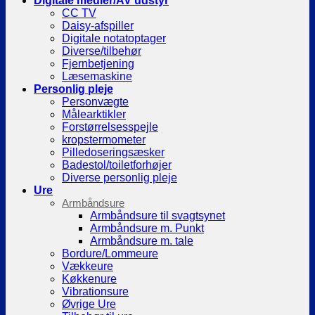
Digitale medier/AV udstyr
CC TV
Daisy-afspiller
Digitale notatoptager
Diverse/tilbehør
Fjernbetjening
Læsemaskine
Personlig pleje
Personvægte
Målearktikler
Forstørrelsesspejle
kropstermometer
Pilledoseringsæsker
Badestol/toiletforhøjer
Diverse personlig pleje
Ure
Armbåndsure
Armbåndsure til svagtsynet
Armbåndsure m. Punkt
Armbåndsure m. tale
Bordure/Lommeure
Vækkeure
Køkkenure
Vibrationsure
Øvrige Ure