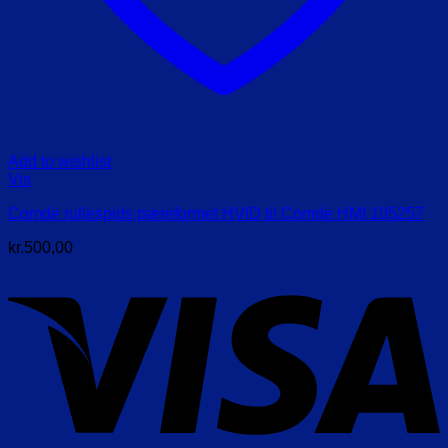
Add to wishlist
Vis
Comde rullespids pæreformet HVID til Comde HMI 105257
kr.
500,00
V