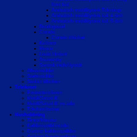
flere led
Ambutech mobilitystok Teleskop
Ambutech mobilitystok kul. 4 delt
Ambutech mobilitystok kul. 5 delt
Bredegaard
Comde
Comde tilbehør
Kellerer
Merco
Louis Hebert
Svarovsky
Svensk mobilitystok
Albuestokke
Støttestokke
Stokke tilbehør
Telefoner
Fastnettelefoner
Mobil/Smart tlf.
Mobil/Smart tlf. m. tale
Telefontilbehør
Husholdning
Timer/Minutur
Køkkenartikl.m.tale
Diverse køkkenartikler
Artikler/ Synshandicap.