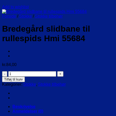
Add to wishlist
Forside
/
Stokke
/
Stokke tilbehør
Bredegård slidbane til
rullespids Hmi 55684
kr.
84,00
Bredegård
slidbane
Tilføj til kurv
til
Kategorier:
Stokke
,
Stokke tilbehør
rullespids
Hmi
55684
antal
Beskrivelse
Anmeldelser (0)