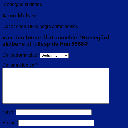
Bredegård slidbane
Anmeldelser
Der er endnu ikke nogle anmeldelser.
Vær den første til at anmelde “Bredegård
slidbane til rullespids Hmi 55684”
Din bedømmelse
*
Din anmeldelse
*
Navn
*
E-mail
*