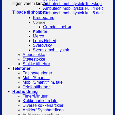
Ingen varer i kurven.
Ambutech mobilitystok Teleskop
Ambutech mobilitystok kul. 4 delt
Tilbage til shoppen
Ambutech mobilitystok kul. 5 delt
Bredegaard
Comde
Comde tilbehør
Kellerer
Merco
Louis Hebert
Svarovsky
Svensk mobilitystok
Albuestokke
Støttestokke
Stokke tilbehør
Telefoner
Fastnettelefoner
Mobil/Smart tlf.
Mobil/Smart tlf. m. tale
Telefontilbehør
Husholdning
Timer/Minutur
Køkkenartikl.m.tale
Diverse køkkenartikler
Artikler/ Synshandicap.
Artikl./andre handicap