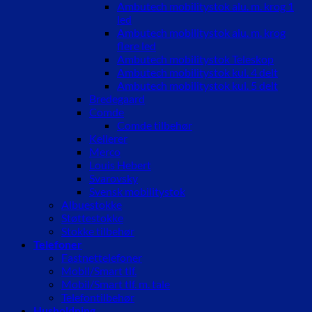
Ambutech mobilitystok alu. m. krog 1
led
Ambutech mobilitystok alu. m. krog
flere led
Ambutech mobilitystok Teleskop
Ambutech mobilitystok kul. 4 delt
Ambutech mobilitystok kul. 5 delt
Bredegaard
Comde
Comde tilbehør
Kellerer
Merco
Louis Hebert
Svarovsky
Svensk mobilitystok
Albuestokke
Støttestokke
Stokke tilbehør
Telefoner
Fastnettelefoner
Mobil/Smart tlf.
Mobil/Smart tlf. m. tale
Telefontilbehør
Husholdning