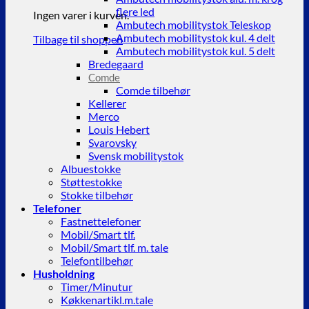
flere led
Ingen varer i kurven.
Ambutech mobilitystok Teleskop
Ambutech mobilitystok kul. 4 delt
Tilbage til shoppen
Ambutech mobilitystok kul. 5 delt
Bredegaard
Comde
Comde tilbehør
Kellerer
Merco
Louis Hebert
Svarovsky
Svensk mobilitystok
Albuestokke
Støttestokke
Stokke tilbehør
Telefoner
Fastnettelefoner
Mobil/Smart tlf.
Mobil/Smart tlf. m. tale
Telefontilbehør
Husholdning
Timer/Minutur
Køkkenartikl.m.tale