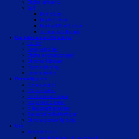
Digital afmærk.
Spil
Bolde/Leg
Bræt/Brikspil
Kortspil/Kortholder
Terninger/Tilbehør
Digitale medier/AV udstyr
CC TV
Daisy-afspiller
Digitale notatoptager
Diverse/tilbehør
Fjernbetjening
Læsemaskine
Personlig pleje
Personvægte
Målearktikler
Forstørrelsesspejle
kropstermometer
Pilledoseringsæsker
Badestol/toiletforhøjer
Diverse personlig pleje
Ure
Armbåndsure
Armbåndsure til svagtsynet