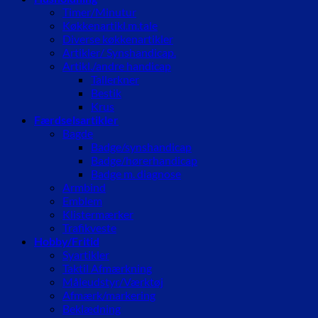
Timer/Minutur
Køkkenartikl.m.tale
Diverse køkkenartikler
Artikler/ Synshandicap.
Artikl./andre handicap
Tallerkner
Bestik
Krus
Færdselsartikler
Bagde
Badge/synshandicap
Badge/hørerhandicap
Badge m. diagnose
Armbind
Emblem
Klistermærker
Trafikveste
Hobby/Fritid
Syartikler
Taktil Afmærkning
Måleudstyr/Værktøj
Afmærk/markering
Beklædning