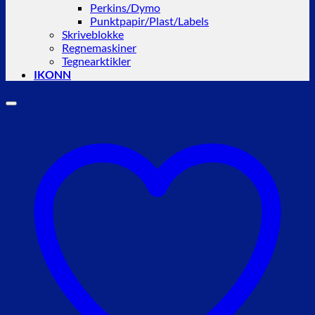
Perkins/Dymo
Punktpapir/Plast/Labels
Skriveblokke
Regnemaskiner
Tegnearktikler
IKONN