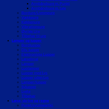
Armbåndsure m. Punkt
Armbåndsure m. tale
Bordure/Lommeure
Vækkeure
Køkkenure
Vibrationsure
Øvrige Ure
Tilbehør til ure
Lamper og lupper
Bordlupper
Div. lupper
Elektroniske Lupper
Læselinial
Lamper
Luplamper
Lupper med Lys
Lupper uden Lys
Lamper/lupper
Sylupper
Lygte
Tilbehør
Læse, skrive og regne
Punkt/svulmeartkl.