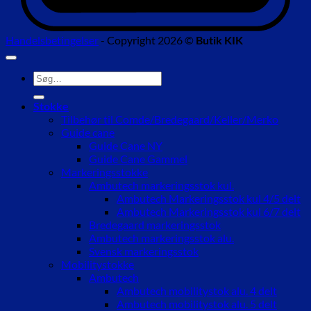
Handelsbetingelser
- Copyright 2026 ©
Butik KIK
Søg
efter:
Stokke
Tilbehør til Comde/Bredegaard/Keller/Merko
Guide cane
Guide Cane NY
Guide Cane Gammel
Markeringsstokke
Ambutech markeringsstok kul.
Ambutech Markeringsstok kul 4/5 delt
Ambutech Markeringsstok kul 6/7 delt
Bredegaard markeringsstok
Ambutech markeringsstok alu.
Svensk markeringsstok
Mobilitystokke
Ambutech
Ambutech mobilitystok alu. 4 delt
Ambutech mobilitystok alu. 5 delt