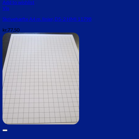
Add to wishlist
Vis
Skrivehæfte A4 m. linier, D5-2 HMI 11798
kr.
77,50