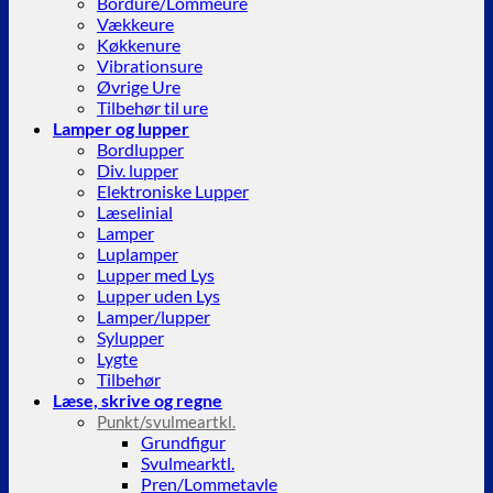
Bordure/Lommeure
Vækkeure
Køkkenure
Vibrationsure
Øvrige Ure
Tilbehør til ure
Lamper og lupper
Bordlupper
Div. lupper
Elektroniske Lupper
Læselinial
Lamper
Luplamper
Lupper med Lys
Lupper uden Lys
Lamper/lupper
Sylupper
Lygte
Tilbehør
Læse, skrive og regne
Punkt/svulmeartkl.
Grundfigur
Svulmearktl.
Pren/Lommetavle