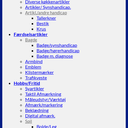
Diverse køkkenartikler
Artikler/ Synshandicap.
Artikl./andre handicap
Tallerkner
Bestik
Krus
Færdselsartikler
Bagde
Badge/synshandicap
Badge/hørerhandicap
Badge m. diagnose
Armbind
Emblem
Klistermærker
Trafikveste
Hobby/Fritid
Syartikler
Taktil Afmærkning
Måleudstyr/Værktøj
Afmærk/markering
Beklædning
Digital afmærk.
Spil
Bolde/Leg