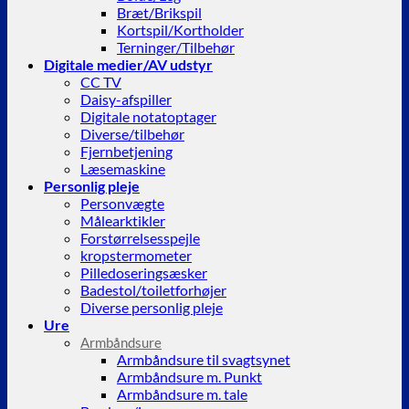
Bræt/Brikspil
Kortspil/Kortholder
Terninger/Tilbehør
Digitale medier/AV udstyr
CC TV
Daisy-afspiller
Digitale notatoptager
Diverse/tilbehør
Fjernbetjening
Læsemaskine
Personlig pleje
Personvægte
Målearktikler
Forstørrelsesspejle
kropstermometer
Pilledoseringsæsker
Badestol/toiletforhøjer
Diverse personlig pleje
Ure
Armbåndsure
Armbåndsure til svagtsynet
Armbåndsure m. Punkt
Armbåndsure m. tale