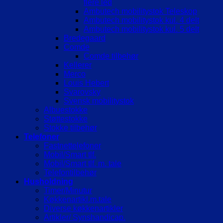
flere led
Ambutech mobilitystok Teleskop
Ambutech mobilitystok kul. 4 delt
Ambutech mobilitystok kul. 5 delt
Bredegaard
Comde
Comde tilbehør
Kellerer
Merco
Louis Hebert
Svarovsky
Svensk mobilitystok
Albuestokke
Støttestokke
Stokke tilbehør
Telefoner
Fastnettelefoner
Mobil/Smart tlf.
Mobil/Smart tlf. m. tale
Telefontilbehør
Husholdning
Timer/Minutur
Køkkenartikl.m.tale
Diverse køkkenartikler
Artikler/ Synshandicap.