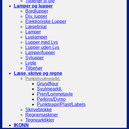
Tilbehør til ure
Lamper og lupper
Bordlupper
Div. lupper
Elektroniske Lupper
Læselinial
Lamper
Luplamper
Lupper med Lys
Lupper uden Lys
Lamper/lupper
Sylupper
Lygte
Tilbehør
Læse, skrive og regne
Punkt/svulmeartkl.
Grundfigur
Svulmearktl.
Pren/Lommetavle
Perkins/Dymo
Punktpapir/Plast/Labels
Skriveblokke
Regnemaskiner
Tegnearktikler
IKONN