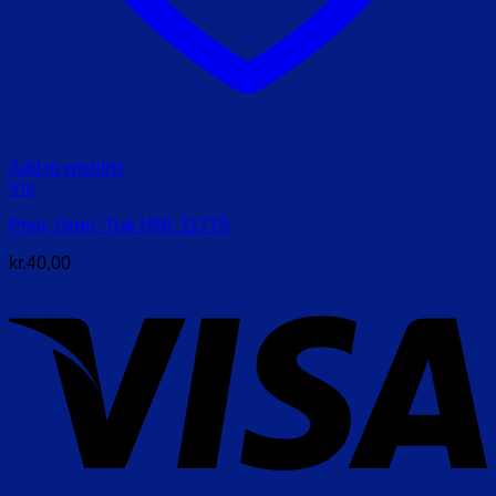
Add to wishlist
Vis
Pren, Grøn. Træ HMI. 11775
kr.
40,00
V