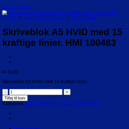
Add to wishlist
Forside
/
Læse, skrive og regne
/
Skriveblokke
Skriveblok A5 HVID med 15
kraftige linier. HMI 100483
kr.
45,00
Skriveblok A5 HVID med 15 kraftige linier.
Skriveblok
A5
Tilføj til kurv
HVID
Kategorier:
Læse, skrive og regne
,
Skriveblokke
med
15
kraftige
linier.
HMI
Beskrivelse