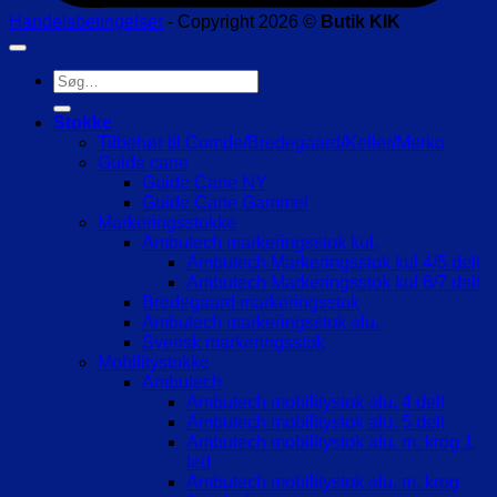
Handelsbetingelser
- Copyright 2026 ©
Butik KIK
Søg
efter:
Stokke
Tilbehør til Comde/Bredegaard/Keller/Merko
Guide cane
Guide Cane NY
Guide Cane Gammel
Markeringsstokke
Ambutech markeringsstok kul.
Ambutech Markeringsstok kul 4/5 delt
Ambutech Markeringsstok kul 6/7 delt
Bredegaard markeringsstok
Ambutech markeringsstok alu.
Svensk markeringsstok
Mobilitystokke
Ambutech
Ambutech mobilitystok alu. 4 delt
Ambutech mobilitystok alu. 5 delt
Ambutech mobilitystok alu. m. krog 1
led
Ambutech mobilitystok alu. m. krog