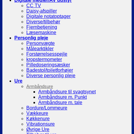
Digitale medier/AV udstyr
CC TV
Daisy-afspiller
Digitale notatoptager
Diverse/tilbehør
Fjernbetjening
Læsemaskine
Personlig pleje
Personvægte
Målearktikler
Forstørrelsesspejle
kropstermometer
Pilledoseringsæsker
Badestol/toiletforhøjer
Diverse personlig pleje
Ure
Armbåndsure
Armbåndsure til svagtsynet
Armbåndsure m. Punkt
Armbåndsure m. tale
Bordure/Lommeure
Vækkeure
Køkkenure
Vibrationsure
Øvrige Ure