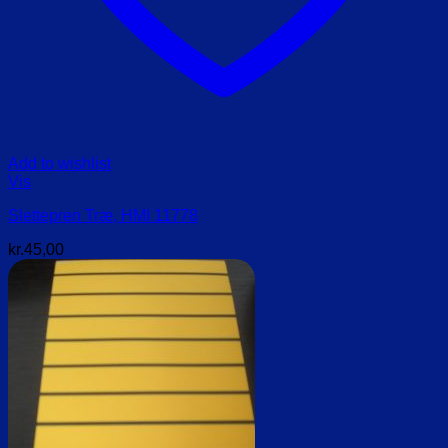
Add to wishlist
Vis
Slettepren Træ, HMI 11778
kr.
45,00