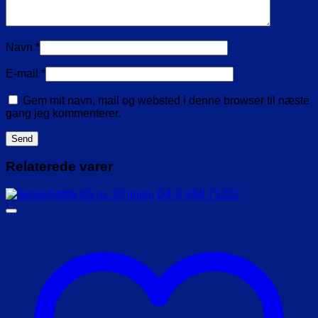
Navn
*
E-mail
*
Gem mit navn, mail og websted i denne browser til næste
gang jeg kommenterer.
Relaterede varer