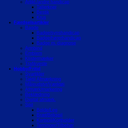
Artikl./andre handicap
Tallerkner
Bestik
Krus
Færdselsartikler
Bagde
Badge/synshandicap
Badge/hørerhandicap
Badge m. diagnose
Armbind
Emblem
Klistermærker
Trafikveste
Hobby/Fritid
Syartikler
Taktil Afmærkning
Måleudstyr/Værktøj
Afmærk/markering
Beklædning
Digital afmærk.
Spil
Bolde/Leg
Bræt/Brikspil
Kortspil/Kortholder
Terninger/Tilbehør