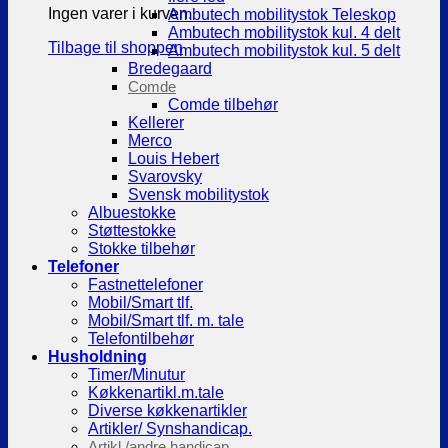
Ingen varer i kurven.
Ambutech mobilitystok Teleskop
Ambutech mobilitystok kul. 4 delt
Tilbage til shoppen
Ambutech mobilitystok kul. 5 delt
Bredegaard
Comde
Comde tilbehør
Kellerer
Merco
Louis Hebert
Svarovsky
Svensk mobilitystok
Albuestokke
Støttestokke
Stokke tilbehør
Telefoner
Fastnettelefoner
Mobil/Smart tlf.
Mobil/Smart tlf. m. tale
Telefontilbehør
Husholdning
Timer/Minutur
Køkkenartikl.m.tale
Diverse køkkenartikler
Artikler/ Synshandicap.
Artikl./andre handicap