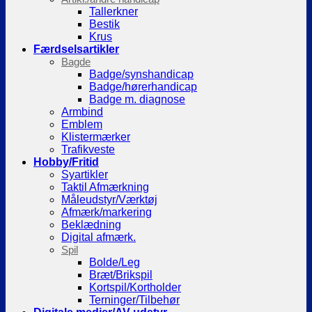
Tallerkner
Bestik
Krus
Færdselsartikler
Bagde
Badge/synshandicap
Badge/hørerhandicap
Badge m. diagnose
Armbind
Emblem
Klistermærker
Trafikveste
Hobby/Fritid
Syartikler
Taktil Afmærkning
Måleudstyr/Værktøj
Afmærk/markering
Beklædning
Digital afmærk.
Spil
Bolde/Leg
Bræt/Brikspil
Kortspil/Kortholder
Terninger/Tilbehør