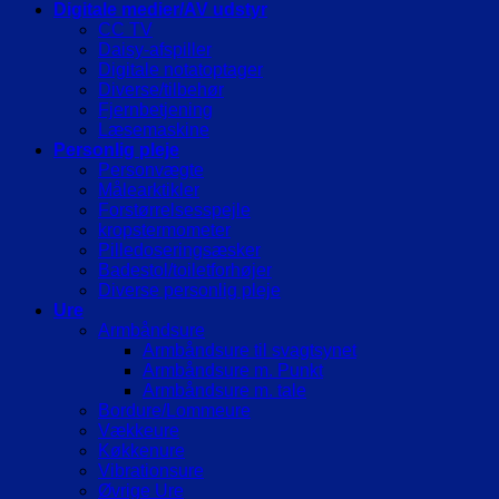
Digitale medier/AV udstyr
CC TV
Daisy-afspiller
Digitale notatoptager
Diverse/tilbehør
Fjernbetjening
Læsemaskine
Personlig pleje
Personvægte
Målearktikler
Forstørrelsesspejle
kropstermometer
Pilledoseringsæsker
Badestol/toiletforhøjer
Diverse personlig pleje
Ure
Armbåndsure
Armbåndsure til svagtsynet
Armbåndsure m. Punkt
Armbåndsure m. tale
Bordure/Lommeure
Vækkeure
Køkkenure
Vibrationsure
Øvrige Ure