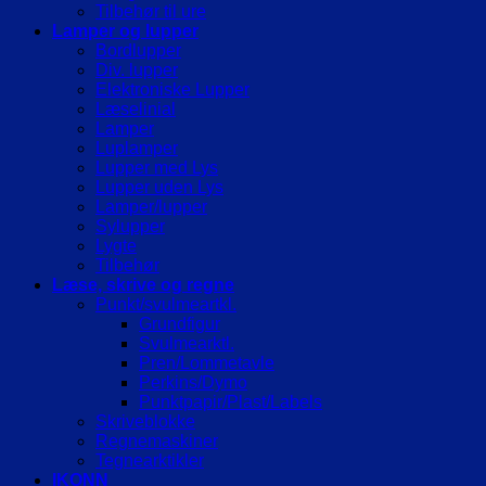
Tilbehør til ure
Lamper og lupper
Bordlupper
Div. lupper
Elektroniske Lupper
Læselinial
Lamper
Luplamper
Lupper med Lys
Lupper uden Lys
Lamper/lupper
Sylupper
Lygte
Tilbehør
Læse, skrive og regne
Punkt/svulmeartkl.
Grundfigur
Svulmearktl.
Pren/Lommetavle
Perkins/Dymo
Punktpapir/Plast/Labels
Skriveblokke
Regnemaskiner
Tegnearktikler
IKONN