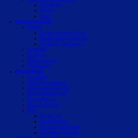
Tallerkner
Bestik
Krus
Færdselsartikler
Bagde
Badge/synshandicap
Badge/hørerhandicap
Badge m. diagnose
Armbind
Emblem
Klistermærker
Trafikveste
Hobby/Fritid
Syartikler
Taktil Afmærkning
Måleudstyr/Værktøj
Afmærk/markering
Beklædning
Digital afmærk.
Spil
Bolde/Leg
Bræt/Brikspil
Kortspil/Kortholder
Terninger/Tilbehør