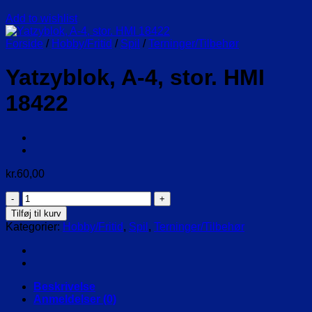
Add to wishlist
Forside
/
Hobby/Fritid
/
Spil
/
Terninger/Tilbehør
Yatzyblok, A-4, stor. HMI
18422
kr.
60,00
Yatzyblok,
A-
Tilføj til kurv
4,
Kategorier:
Hobby/Fritid
,
Spil
,
Terninger/Tilbehør
stor.
HMI
18422
antal
Beskrivelse
Anmeldelser (0)