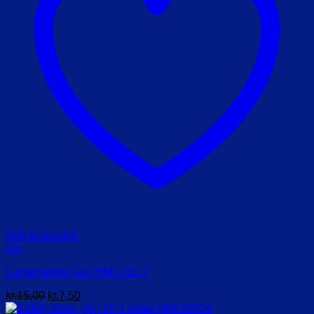
Add to wishlist
Vis
Farvemærke Gul. HMI 73577
Den
Den
kr.
15,00
kr.
7,50
oprindelige
aktuelle