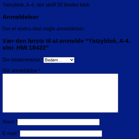
Yatzyblok, A-4, stor skrift 50 blades blok.
Anmeldelser
Der er endnu ikke nogle anmeldelser.
Vær den første til at anmelde “Yatzyblok, A-4,
stor. HMI 18422”
Din bedømmelse
*
Din anmeldelse
*
Navn
*
E-mail
*