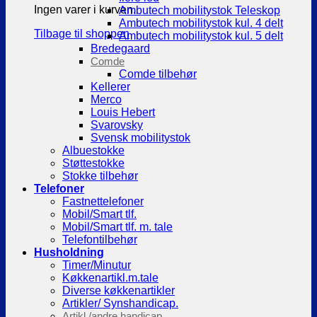
Ingen varer i kurven.
Ambutech mobilitystok Teleskop
Ambutech mobilitystok kul. 4 delt
Tilbage til shoppen
Ambutech mobilitystok kul. 5 delt
Bredegaard
Comde
Comde tilbehør
Kellerer
Merco
Louis Hebert
Svarovsky
Svensk mobilitystok
Albuestokke
Støttestokke
Stokke tilbehør
Telefoner
Fastnettelefoner
Mobil/Smart tlf.
Mobil/Smart tlf. m. tale
Telefontilbehør
Husholdning
Timer/Minutur
Køkkenartikl.m.tale
Diverse køkkenartikler
Artikler/ Synshandicap.
Artikl./andre handicap