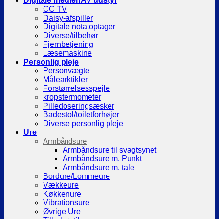
Digitale medier/AV udstyr
CC TV
Daisy-afspiller
Digitale notatoptager
Diverse/tilbehør
Fjernbetjening
Læsemaskine
Personlig pleje
Personvægte
Målearktikler
Forstørrelsesspejle
kropstermometer
Pilledoseringsæsker
Badestol/toiletforhøjer
Diverse personlig pleje
Ure
Armbåndsure
Armbåndsure til svagtsynet
Armbåndsure m. Punkt
Armbåndsure m. tale
Bordure/Lommeure
Vækkeure
Køkkenure
Vibrationsure
Øvrige Ure