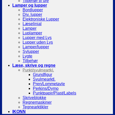
Tilbehør til ure
Lamper og lupper
Bordlupper
Div. lupper
Elektroniske Lupper
Læselinial
Lamper
Luplamper
Lupper med Lys
Lupper uden Lys
Lamper/lupper
Sylupper
Lygte
Tilbehør
Læse, skrive og regne
Punkt/svulmeartkl.
Grundfigur
Svulmearktl.
Pren/Lommetavle
Perkins/Dymo
Punktpapir/Plast/Labels
Skriveblokke
Regnemaskiner
Tegnearktikler
IKONN