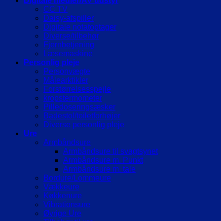
Digitale medier/AV udstyr
CC TV
Daisy-afspiller
Digitale notatoptager
Diverse/tilbehør
Fjernbetjening
Læsemaskine
Personlig pleje
Personvægte
Målearktikler
Forstørrelsesspejle
kropstermometer
Pilledoseringsæsker
Badestol/toiletforhøjer
Diverse personlig pleje
Ure
Armbåndsure
Armbåndsure til svagtsynet
Armbåndsure m. Punkt
Armbåndsure m. tale
Bordure/Lommeure
Vækkeure
Køkkenure
Vibrationsure
Øvrige Ure