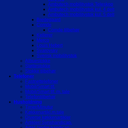
Ambutech mobilitystok Teleskop
Ambutech mobilitystok kul. 4 delt
Ambutech mobilitystok kul. 5 delt
Bredegaard
Comde
Comde tilbehør
Kellerer
Merco
Louis Hebert
Svarovsky
Svensk mobilitystok
Albuestokke
Støttestokke
Stokke tilbehør
Telefoner
Fastnettelefoner
Mobil/Smart tlf.
Mobil/Smart tlf. m. tale
Telefontilbehør
Husholdning
Timer/Minutur
Køkkenartikl.m.tale
Diverse køkkenartikler
Artikler/ Synshandicap.
Artikl./andre handicap