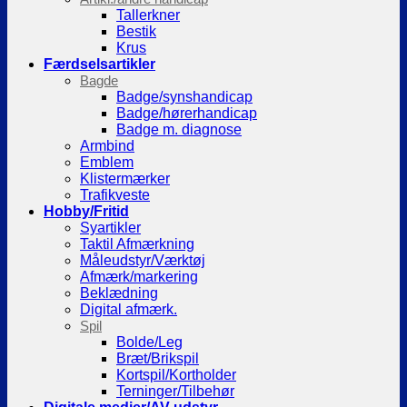
Tallerkner
Bestik
Krus
Færdselsartikler
Bagde
Badge/synshandicap
Badge/hørerhandicap
Badge m. diagnose
Armbind
Emblem
Klistermærker
Trafikveste
Hobby/Fritid
Syartikler
Taktil Afmærkning
Måleudstyr/Værktøj
Afmærk/markering
Beklædning
Digital afmærk.
Spil
Bolde/Leg
Bræt/Brikspil
Kortspil/Kortholder
Terninger/Tilbehør