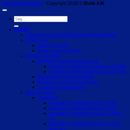
Handelsbetingelser
- Copyright 2026 ©
Butik KIK
Søg
efter:
Stokke
Tilbehør til Comde/Bredegaard/Keller/Merko
Guide cane
Guide Cane NY
Guide Cane Gammel
Markeringsstokke
Ambutech markeringsstok kul.
Ambutech Markeringsstok kul 4/5 delt
Ambutech Markeringsstok kul 6/7 delt
Bredegaard markeringsstok
Ambutech markeringsstok alu.
Svensk markeringsstok
Mobilitystokke
Ambutech
Ambutech mobilitystok alu. 4 delt
Ambutech mobilitystok alu. 5 delt
Ambutech mobilitystok alu. m. krog 1
led
Ambutech mobilitystok alu. m. krog
flere led