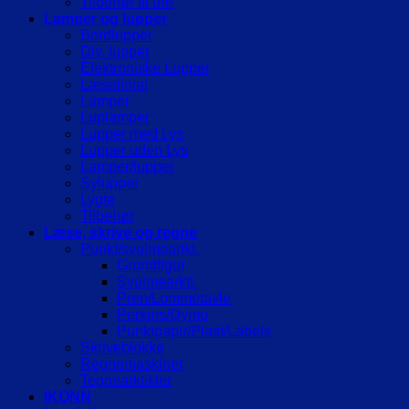
Tilbehør til ure
Lamper og lupper
Bordlupper
Div. lupper
Elektroniske Lupper
Læselinial
Lamper
Luplamper
Lupper med Lys
Lupper uden Lys
Lamper/lupper
Sylupper
Lygte
Tilbehør
Læse, skrive og regne
Punkt/svulmeartkl.
Grundfigur
Svulmearktl.
Pren/Lommetavle
Perkins/Dymo
Punktpapir/Plast/Labels
Skriveblokke
Regnemaskiner
Tegnearktikler
IKONN