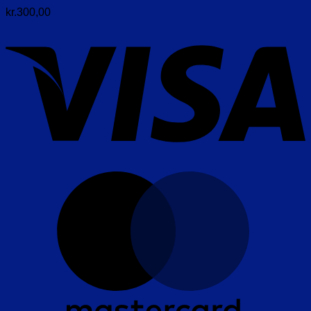
kr.
300,00
V
M