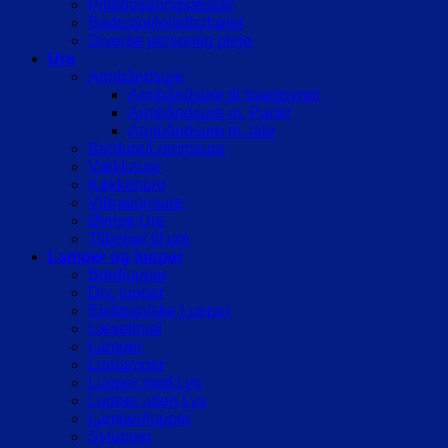
Pilledoseringsæsker
Badestol/toiletforhøjer
Diverse personlig pleje
Ure
Armbåndsure
Armbåndsure til svagtsynet
Armbåndsure m. Punkt
Armbåndsure m. tale
Bordure/Lommeure
Vækkeure
Køkkenure
Vibrationsure
Øvrige Ure
Tilbehør til ure
Lamper og lupper
Bordlupper
Div. lupper
Elektroniske Lupper
Læselinial
Lamper
Luplamper
Lupper med Lys
Lupper uden Lys
Lamper/lupper
Sylupper