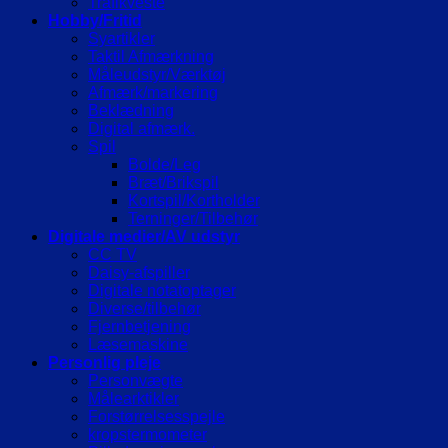
Trafikveste
Hobby/Fritid
Syartikler
Taktil Afmærkning
Måleudstyr/Værktøj
Afmærk/markering
Beklædning
Digital afmærk.
Spil
Bolde/Leg
Bræt/Brikspil
Kortspil/Kortholder
Terninger/Tilbehør
Digitale medier/AV udstyr
CC TV
Daisy-afspiller
Digitale notatoptager
Diverse/tilbehør
Fjernbetjening
Læsemaskine
Personlig pleje
Personvægte
Målearktikler
Forstørrelsesspejle
kropstermometer