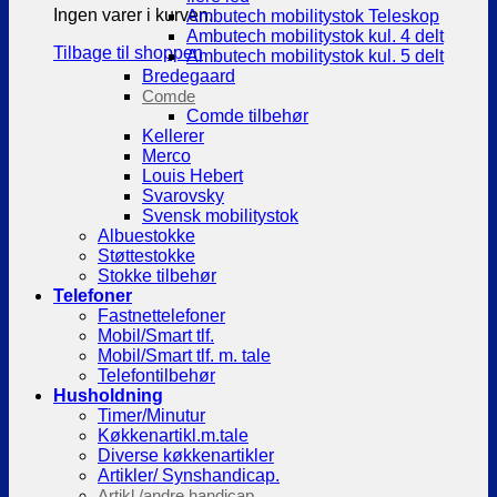
Ingen varer i kurven.
Ambutech mobilitystok Teleskop
Ambutech mobilitystok kul. 4 delt
Tilbage til shoppen
Ambutech mobilitystok kul. 5 delt
Bredegaard
Comde
Comde tilbehør
Kellerer
Merco
Louis Hebert
Svarovsky
Svensk mobilitystok
Albuestokke
Støttestokke
Stokke tilbehør
Telefoner
Fastnettelefoner
Mobil/Smart tlf.
Mobil/Smart tlf. m. tale
Telefontilbehør
Husholdning
Timer/Minutur
Køkkenartikl.m.tale
Diverse køkkenartikler
Artikler/ Synshandicap.
Artikl./andre handicap