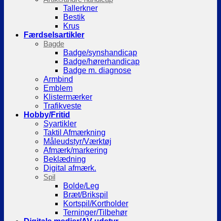
Tallerkner
Bestik
Krus
Færdselsartikler
Bagde
Badge/synshandicap
Badge/hørerhandicap
Badge m. diagnose
Armbind
Emblem
Klistermærker
Trafikveste
Hobby/Fritid
Syartikler
Taktil Afmærkning
Måleudstyr/Værktøj
Afmærk/markering
Beklædning
Digital afmærk.
Spil
Bolde/Leg
Bræt/Brikspil
Kortspil/Kortholder
Terninger/Tilbehør