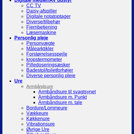
Digitale medier/AV udstyr
CC TV
Daisy-afspiller
Digitale notatoptager
Diverse/tilbehør
Fjernbetjening
Læsemaskine
Personlig pleje
Personvægte
Målearktikler
Forstørrelsesspejle
kropstermometer
Pilledoseringsæsker
Badestol/toiletforhøjer
Diverse personlig pleje
Ure
Armbåndsure
Armbåndsure til svagtsynet
Armbåndsure m. Punkt
Armbåndsure m. tale
Bordure/Lommeure
Vækkeure
Køkkenure
Vibrationsure
Øvrige Ure