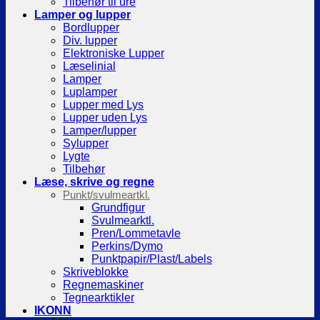
Tilbehør til ure
Lamper og lupper
Bordlupper
Div. lupper
Elektroniske Lupper
Læselinial
Lamper
Luplamper
Lupper med Lys
Lupper uden Lys
Lamper/lupper
Sylupper
Lygte
Tilbehør
Læse, skrive og regne
Punkt/svulmeartkl.
Grundfigur
Svulmearktl.
Pren/Lommetavle
Perkins/Dymo
Punktpapir/Plast/Labels
Skriveblokke
Regnemaskiner
Tegnearktikler
IKONN