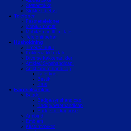
Albuestokke
Støttestokke
Stokke tilbehør
Telefoner
Fastnettelefoner
Mobil/Smart tlf.
Mobil/Smart tlf. m. tale
Telefontilbehør
Husholdning
Timer/Minutur
Køkkenartikl.m.tale
Diverse køkkenartikler
Artikler/ Synshandicap.
Artikl./andre handicap
Tallerkner
Bestik
Krus
Færdselsartikler
Bagde
Badge/synshandicap
Badge/hørerhandicap
Badge m. diagnose
Armbind
Emblem
Klistermærker