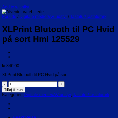
Add to wishlist
Forside
/
Digitale medier/AV udstyr
/
Tastatur/Tastaturark
XLPrint Blutooth til PC Hvid
på sort Hmi 125529
kr.
840,00
XLPrint Blutooth til PC Hvid på sort
XLPrint
Blutooth
Tilføj til kurv
til
Kategorier:
Digitale medier/AV udstyr
,
Tastatur/Tastaturark
PC
Hvid
på
sort
Hmi
Beskrivelse