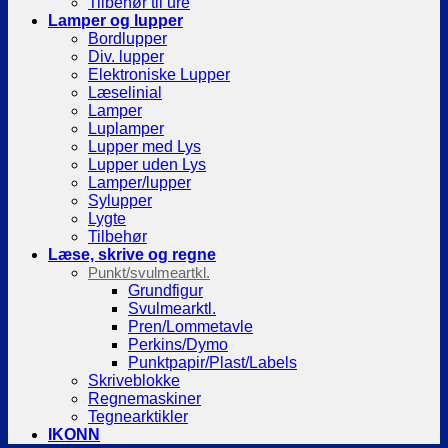
Tilbehør til ure
Lamper og lupper
Bordlupper
Div. lupper
Elektroniske Lupper
Læselinial
Lamper
Luplamper
Lupper med Lys
Lupper uden Lys
Lamper/lupper
Sylupper
Lygte
Tilbehør
Læse, skrive og regne
Punkt/svulmeartkl.
Grundfigur
Svulmearktl.
Pren/Lommetavle
Perkins/Dymo
Punktpapir/Plast/Labels
Skriveblokke
Regnemaskiner
Tegnearktikler
IKONN