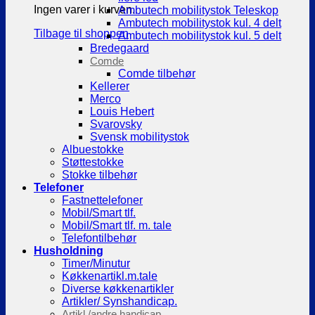
Ingen varer i kurven.
Ambutech mobilitystok Teleskop
Ambutech mobilitystok kul. 4 delt
Tilbage til shoppen
Ambutech mobilitystok kul. 5 delt
Bredegaard
Comde
Comde tilbehør
Kellerer
Merco
Louis Hebert
Svarovsky
Svensk mobilitystok
Albuestokke
Støttestokke
Stokke tilbehør
Telefoner
Fastnettelefoner
Mobil/Smart tlf.
Mobil/Smart tlf. m. tale
Telefontilbehør
Husholdning
Timer/Minutur
Køkkenartikl.m.tale
Diverse køkkenartikler
Artikler/ Synshandicap.
Artikl./andre handicap