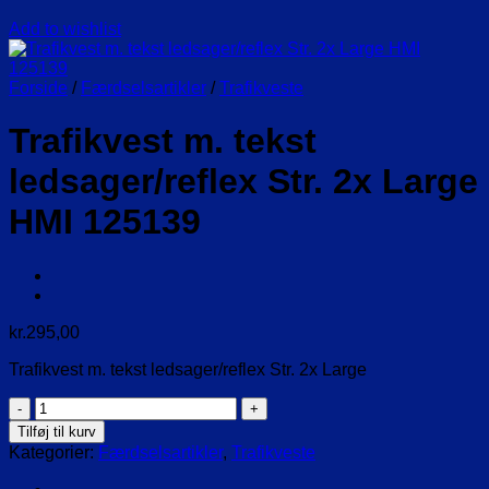
Add to wishlist
Forside
/
Færdselsartikler
/
Trafikveste
Trafikvest m. tekst
ledsager/reflex Str. 2x Large
HMI 125139
kr.
295,00
Trafikvest m. tekst ledsager/reflex Str. 2x Large
Trafikvest
m.
Tilføj til kurv
tekst
Kategorier:
Færdselsartikler
,
Trafikveste
ledsager/reflex
Str.