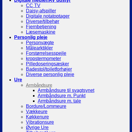
Digitale medier/AV udstyr
CC TV
Daisy-afspiller
Digitale notatoptager
Diverse/tilbehør
Fjernbetjening
Læsemaskine
Personlig pleje
Personvægte
Målearktikler
Forstørrelsesspejle
kropstermometer
Pilledoseringsæsker
Badestol/toiletforhøjer
Diverse personlig pleje
Ure
Armbåndsure
Armbåndsure til svagtsynet
Armbåndsure m. Punkt
Armbåndsure m. tale
Bordure/Lommeure
Vækkeure
Køkkenure
Vibrationsure
Øvrige Ure