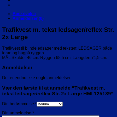
2x
Large
HMI
Beskrivelse
125139
Anmeldelser (0)
antal
Trafikvest m. tekst ledsager/reflex Str.
2x Large
Trafikvest til blindeledsager med teksten: LEDSAGER både
foran og bagpå ryggen.
MÅL Skulder 46 cm. Ryggen 68,5 cm. Længden 71,5 cm.
Anmeldelser
Der er endnu ikke nogle anmeldelser.
Vær den første til at anmelde “Trafikvest m.
tekst ledsager/reflex Str. 2x Large HMI 125139”
Din bedømmelse
*
Din anmeldelse
*