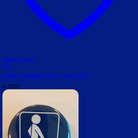
Add to wishlist
Vis
badge m. nål DØV 5,5 cm. HMI 123053
kr.
20,00