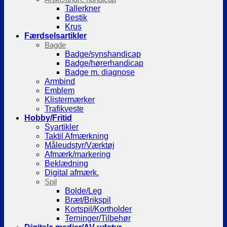
Tallerkner
Bestik
Krus
Færdselsartikler
Bagde
Badge/synshandicap
Badge/hørerhandicap
Badge m. diagnose
Armbind
Emblem
Klistermærker
Trafikveste
Hobby/Fritid
Syartikler
Taktil Afmærkning
Måleudstyr/Værktøj
Afmærk/markering
Beklædning
Digital afmærk.
Spil
Bolde/Leg
Bræt/Brikspil
Kortspil/Kortholder
Terninger/Tilbehør