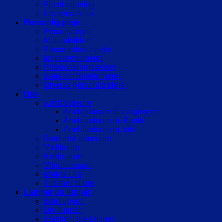
Fjernbetjening
Læsemaskine
Personlig pleje
Personvægte
Målearktikler
Forstørrelsesspejle
kropstermometer
Pilledoseringsæsker
Badestol/toiletforhøjer
Diverse personlig pleje
Ure
Armbåndsure
Armbåndsure til svagtsynet
Armbåndsure m. Punkt
Armbåndsure m. tale
Bordure/Lommeure
Vækkeure
Køkkenure
Vibrationsure
Øvrige Ure
Tilbehør til ure
Lamper og lupper
Bordlupper
Div. lupper
Elektroniske Lupper