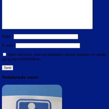
Navn
*
E-mail
*
Gem mit navn, mail og websted i denne browser til næste
gang jeg kommenterer.
Relaterede varer