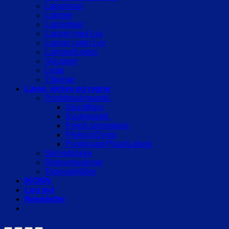
Læselinial
Lamper
Luplamper
Lupper med Lys
Lupper uden Lys
Lamper/lupper
Sylupper
Lygte
Tilbehør
Læse, skrive og regne
Punkt/svulmeartkl.
Grundfigur
Svulmearktl.
Pren/Lommetavle
Perkins/Dymo
Punktpapir/Plast/Labels
Skriveblokke
Regnemaskiner
Tegnearktikler
IKONN
Log ind
Newsletter