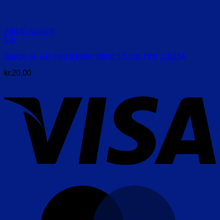
Add to wishlist
Vis
Badge m. nål med teksten Blind 5,5 cm. Hmi 119254
kr.
20,00
V
M