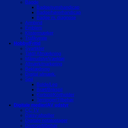
Bagde
Badge/synshandicap
Badge/hørerhandicap
Badge m. diagnose
Armbind
Emblem
Klistermærker
Trafikveste
Hobby/Fritid
Syartikler
Taktil Afmærkning
Måleudstyr/Værktøj
Afmærk/markering
Beklædning
Digital afmærk.
Spil
Bolde/Leg
Bræt/Brikspil
Kortspil/Kortholder
Terninger/Tilbehør
Digitale medier/AV udstyr
CC TV
Daisy-afspiller
Digitale notatoptager
Diverse/tilbehør