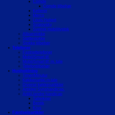
Comde
Comde tilbehør
Kellerer
Merco
Louis Hebert
Svarovsky
Svensk mobilitystok
Albuestokke
Støttestokke
Stokke tilbehør
Telefoner
Fastnettelefoner
Mobil/Smart tlf.
Mobil/Smart tlf. m. tale
Telefontilbehør
Husholdning
Timer/Minutur
Køkkenartikl.m.tale
Diverse køkkenartikler
Artikler/ Synshandicap.
Artikl./andre handicap
Tallerkner
Bestik
Krus
Færdselsartikler