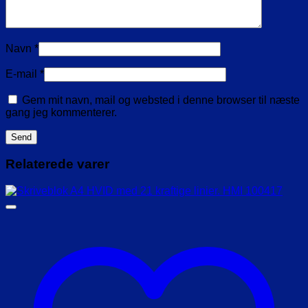
Navn
*
E-mail
*
Gem mit navn, mail og websted i denne browser til næste
gang jeg kommenterer.
Relaterede varer