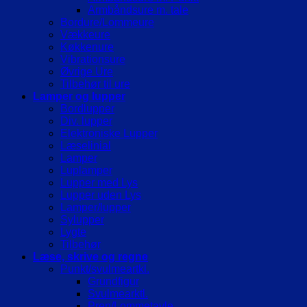
Armbåndsure m. tale
Bordure/Lommeure
Vækkeure
Køkkenure
Vibrationsure
Øvrige Ure
Tilbehør til ure
Lamper og lupper
Bordlupper
Div. lupper
Elektroniske Lupper
Læselinial
Lamper
Luplamper
Lupper med Lys
Lupper uden Lys
Lamper/lupper
Sylupper
Lygte
Tilbehør
Læse, skrive og regne
Punkt/svulmeartkl.
Grundfigur
Svulmearktl.
Pren/Lommetavle