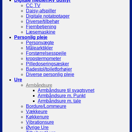
Digitale medier/AV udstyr
CC TV
Daisy-afspiller
Digitale notatoptager
Diverse/tilbehør
Fjernbetjening
Læsemaskine
Personlig pleje
Personvægte
Målearktikler
Forstørrelsesspejle
kropstermometer
Pilledoseringsæsker
Badestol/toiletforhøjer
Diverse personlig pleje
Ure
Armbåndsure
Armbåndsure til svagtsynet
Armbåndsure m. Punkt
Armbåndsure m. tale
Bordure/Lommeure
Vækkeure
Køkkenure
Vibrationsure
Øvrige Ure