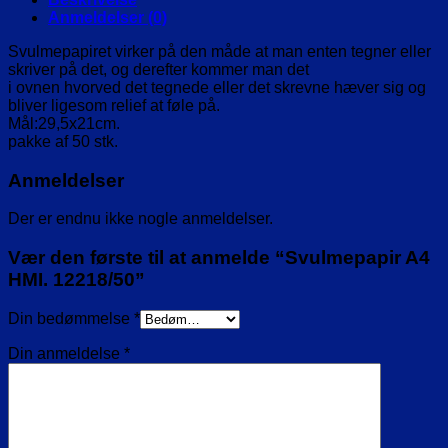
Anmeldelser (0)
Svulmepapiret virker på den måde at man enten tegner eller
skriver på det, og derefter kommer man det
i ovnen hvorved det tegnede eller det skrevne hæver sig og
bliver ligesom relief at føle på.
Mål:29,5x21cm.
pakke af 50 stk.
Anmeldelser
Der er endnu ikke nogle anmeldelser.
Vær den første til at anmelde “Svulmepapir A4
HMI. 12218/50”
Din bedømmelse
*
Din anmeldelse
*