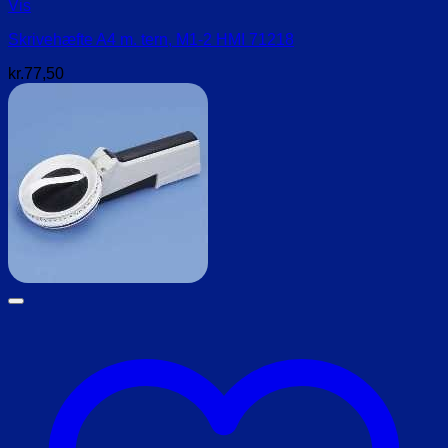
Vis
Skrivehæfte A4 m. tern, M1-2 HMI 71218
kr.
77,50