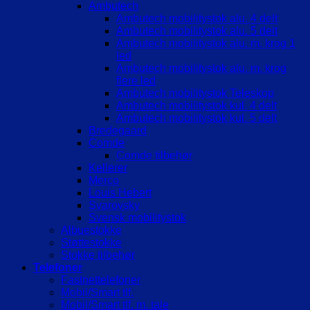
Ambutech
Ambutech mobilitystok alu. 4 delt
Ambutech mobilitystok alu. 5 delt
Ambutech mobilitystok alu. m. krog 1
led
Ambutech mobilitystok alu. m. krog
flere led
Ambutech mobilitystok Teleskop
Ambutech mobilitystok kul. 4 delt
Ambutech mobilitystok kul. 5 delt
Bredegaard
Comde
Comde tilbehør
Kellerer
Merco
Louis Hebert
Svarovsky
Svensk mobilitystok
Albuestokke
Støttestokke
Stokke tilbehør
Telefoner
Fastnettelefoner
Mobil/Smart tlf.
Mobil/Smart tlf. m. tale