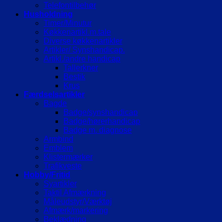
Telefontilbehør
Husholdning
Timer/Minutur
Køkkenartikl.m.tale
Diverse køkkenartikler
Artikler/ Synshandicap.
Artikl./andre handicap
Tallerkner
Bestik
Krus
Færdselsartikler
Bagde
Badge/synshandicap
Badge/hørerhandicap
Badge m. diagnose
Armbind
Emblem
Klistermærker
Trafikveste
Hobby/Fritid
Syartikler
Taktil Afmærkning
Måleudstyr/Værktøj
Afmærk/markering
Beklædning