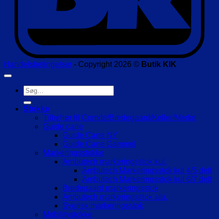
Handelsbetingelser
- Copyright 2026 ©
Butik KIK
Søg
efter:
Stokke
Tilbehør til Comde/Bredegaard/Keller/Merko
Guide cane
Guide Cane NY
Guide Cane Gammel
Markeringsstokke
Ambutech markeringsstok kul.
Ambutech Markeringsstok kul 4/5 delt
Ambutech Markeringsstok kul 6/7 delt
Bredegaard markeringsstok
Ambutech markeringsstok alu.
Svensk markeringsstok
Mobilitystokke