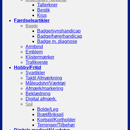
Tallerkner
Bestik
Krus
Færdselsartikler
Bagde
Badge/synshandicap
Badge/hørerhandicap
Badge m. diagnose
Armbind
Emblem
Klistermærker
Trafikveste
Hobby/Fritid
Syartikler
Taktil Afmærkning
Måleudstyr/Værktøj
Afmærk/markering
Beklædning
Digital afmærk.
Spil
Bolde/Leg
Bræt/Brikspil
Kortspil/Kortholder
Terninger/Tilbehør