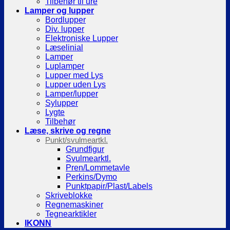
Tilbehør til ure
Lamper og lupper
Bordlupper
Div. lupper
Elektroniske Lupper
Læselinial
Lamper
Luplamper
Lupper med Lys
Lupper uden Lys
Lamper/lupper
Sylupper
Lygte
Tilbehør
Læse, skrive og regne
Punkt/svulmeartkl.
Grundfigur
Svulmearktl.
Pren/Lommetavle
Perkins/Dymo
Punktpapir/Plast/Labels
Skriveblokke
Regnemaskiner
Tegnearktikler
IKONN