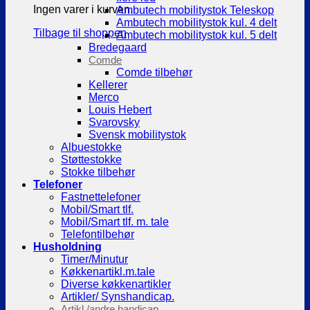
Ingen varer i kurven.
Ambutech mobilitystok Teleskop
Ambutech mobilitystok kul. 4 delt
Tilbage til shoppen
Ambutech mobilitystok kul. 5 delt
Bredegaard
Comde
Comde tilbehør
Kellerer
Merco
Louis Hebert
Svarovsky
Svensk mobilitystok
Albuestokke
Støttestokke
Stokke tilbehør
Telefoner
Fastnettelefoner
Mobil/Smart tlf.
Mobil/Smart tlf. m. tale
Telefontilbehør
Husholdning
Timer/Minutur
Køkkenartikl.m.tale
Diverse køkkenartikler
Artikler/ Synshandicap.
Artikl./andre handicap