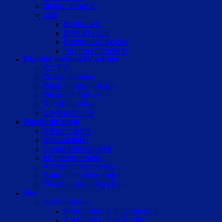
Digital afmærk.
Spil
Bolde/Leg
Bræt/Brikspil
Kortspil/Kortholder
Terninger/Tilbehør
Digitale medier/AV udstyr
CC TV
Daisy-afspiller
Digitale notatoptager
Diverse/tilbehør
Fjernbetjening
Læsemaskine
Personlig pleje
Personvægte
Målearktikler
Forstørrelsesspejle
kropstermometer
Pilledoseringsæsker
Badestol/toiletforhøjer
Diverse personlig pleje
Ure
Armbåndsure
Armbåndsure til svagtsynet
Armbåndsure m. Punkt