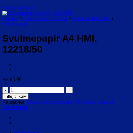
Add to wishlist
Forside
/
Læse, skrive og regne
/
Punkt/svulmeartkl.
/
Svulmearktl.
Svulmepapir A4 HMI.
12218/50
kr.
495,00
Svulmepapir
A4
Tilføj til kurv
HMI.
Kategorier:
Læse, skrive og regne
,
Punkt/svulmeartkl.
,
12218/50
Svulmearktl.
antal
Beskrivelse