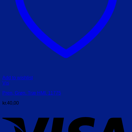
Add to wishlist
Vis
Pren, Grøn. Træ HMI. 11775
kr.
40,00
V