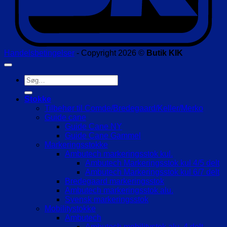
Handelsbetingelser
- Copyright 2026 ©
Butik KIK
Søg
efter:
Stokke
Tilbehør til Comde/Bredegaard/Keller/Merko
Guide cane
Guide Cane NY
Guide Cane Gammel
Markeringsstokke
Ambutech markeringsstok kul.
Ambutech Markeringsstok kul 4/5 delt
Ambutech Markeringsstok kul 6/7 delt
Bredegaard markeringsstok
Ambutech markeringsstok alu.
Svensk markeringsstok
Mobilitystokke
Ambutech
Ambutech mobilitystok alu. 4 delt