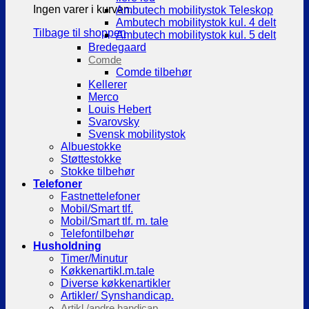
Ingen varer i kurven.
Ambutech mobilitystok Teleskop
Ambutech mobilitystok kul. 4 delt
Tilbage til shoppen
Ambutech mobilitystok kul. 5 delt
Bredegaard
Comde
Comde tilbehør
Kellerer
Merco
Louis Hebert
Svarovsky
Svensk mobilitystok
Albuestokke
Støttestokke
Stokke tilbehør
Telefoner
Fastnettelefoner
Mobil/Smart tlf.
Mobil/Smart tlf. m. tale
Telefontilbehør
Husholdning
Timer/Minutur
Køkkenartikl.m.tale
Diverse køkkenartikler
Artikler/ Synshandicap.
Artikl./andre handicap