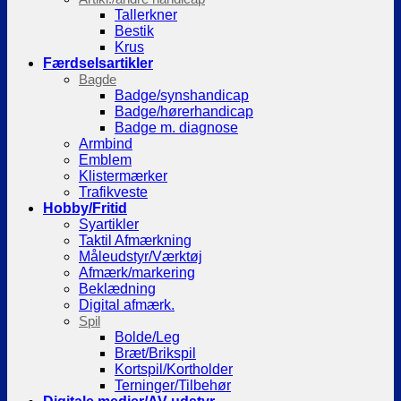
Tallerkner
Bestik
Krus
Færdselsartikler
Bagde
Badge/synshandicap
Badge/hørerhandicap
Badge m. diagnose
Armbind
Emblem
Klistermærker
Trafikveste
Hobby/Fritid
Syartikler
Taktil Afmærkning
Måleudstyr/Værktøj
Afmærk/markering
Beklædning
Digital afmærk.
Spil
Bolde/Leg
Bræt/Brikspil
Kortspil/Kortholder
Terninger/Tilbehør