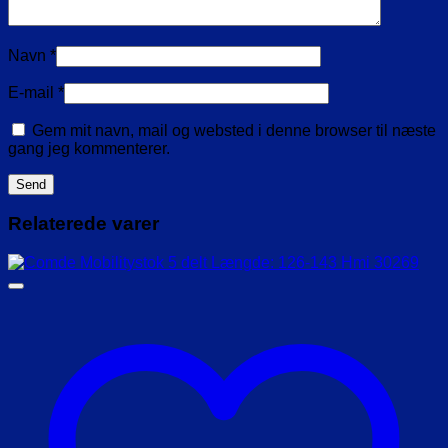
Navn
*
E-mail
*
Gem mit navn, mail og websted i denne browser til næste
gang jeg kommenterer.
Relaterede varer