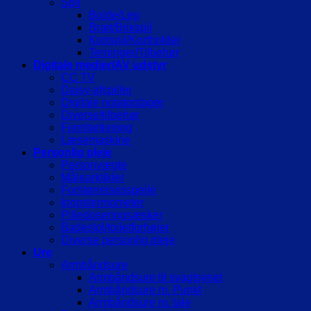
Spil
Bolde/Leg
Bræt/Brikspil
Kortspil/Kortholder
Terninger/Tilbehør
Digitale medier/AV udstyr
CC TV
Daisy-afspiller
Digitale notatoptager
Diverse/tilbehør
Fjernbetjening
Læsemaskine
Personlig pleje
Personvægte
Målearktikler
Forstørrelsesspejle
kropstermometer
Pilledoseringsæsker
Badestol/toiletforhøjer
Diverse personlig pleje
Ure
Armbåndsure
Armbåndsure til svagtsynet
Armbåndsure m. Punkt
Armbåndsure m. tale