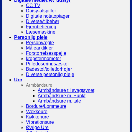
Digitale medier/AV udstyr
CC TV
Daisy-afspiller
Digitale notatoptager
Diverse/tilbehør
Fjernbetjening
Læsemaskine
Personlig pleje
Personvægte
Målearktikler
Forstørrelsesspejle
kropstermometer
Pilledoseringsæsker
Badestol/toiletforhøjer
Diverse personlig pleje
Ure
Armbåndsure
Armbåndsure til svagtsynet
Armbåndsure m. Punkt
Armbåndsure m. tale
Bordure/Lommeure
Vækkeure
Køkkenure
Vibrationsure
Øvrige Ure