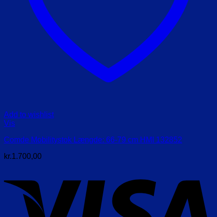
Add to wishlist
Vis
Comde Mobilitystok Længde: 66-79 cm HMI 132852
kr.
1.700,00
V