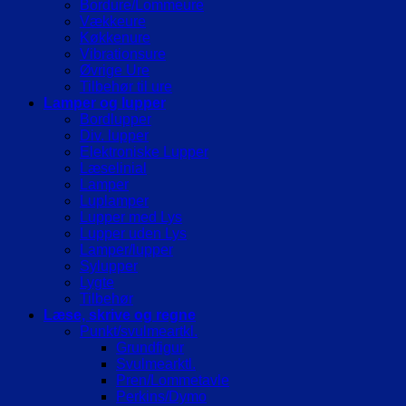
Bordure/Lommeure
Vækkeure
Køkkenure
Vibrationsure
Øvrige Ure
Tilbehør til ure
Lamper og lupper
Bordlupper
Div. lupper
Elektroniske Lupper
Læselinial
Lamper
Luplamper
Lupper med Lys
Lupper uden Lys
Lamper/lupper
Sylupper
Lygte
Tilbehør
Læse, skrive og regne
Punkt/svulmeartkl.
Grundfigur
Svulmearktl.
Pren/Lommetavle
Perkins/Dymo