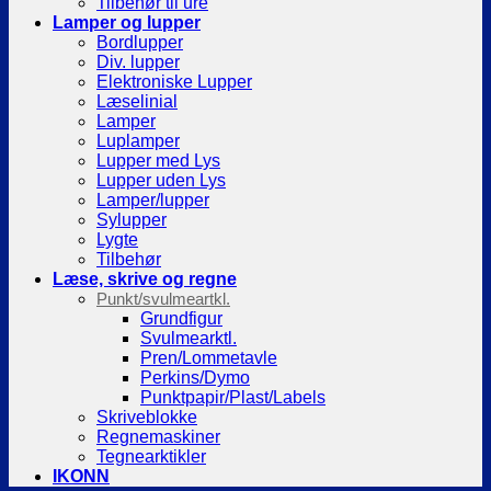
Tilbehør til ure
Lamper og lupper
Bordlupper
Div. lupper
Elektroniske Lupper
Læselinial
Lamper
Luplamper
Lupper med Lys
Lupper uden Lys
Lamper/lupper
Sylupper
Lygte
Tilbehør
Læse, skrive og regne
Punkt/svulmeartkl.
Grundfigur
Svulmearktl.
Pren/Lommetavle
Perkins/Dymo
Punktpapir/Plast/Labels
Skriveblokke
Regnemaskiner
Tegnearktikler
IKONN