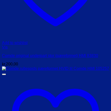
Add to wishlist
Vis
Comde original underpart stor (pæreformet) HMI 83830
kr.
200,00