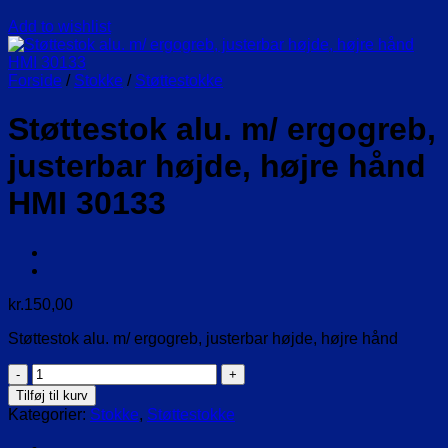
Add to wishlist
Forside
/
Stokke
/
Støttestokke
Støttestok alu. m/ ergogreb,
justerbar højde, højre hånd
HMI 30133
kr.
150,00
Støttestok alu. m/ ergogreb, justerbar højde, højre hånd
Støttestok
alu.
Tilføj til kurv
m/
Kategorier:
Stokke
,
Støttestokke
ergogreb,
justerbar