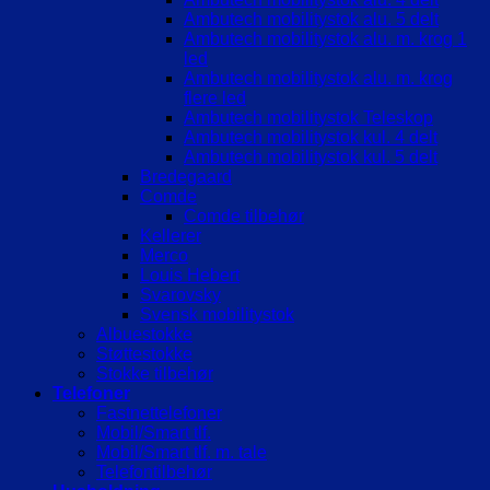
Ambutech mobilitystok alu. 5 delt
Ambutech mobilitystok alu. m. krog 1
led
Ambutech mobilitystok alu. m. krog
flere led
Ambutech mobilitystok Teleskop
Ambutech mobilitystok kul. 4 delt
Ambutech mobilitystok kul. 5 delt
Bredegaard
Comde
Comde tilbehør
Kellerer
Merco
Louis Hebert
Svarovsky
Svensk mobilitystok
Albuestokke
Støttestokke
Stokke tilbehør
Telefoner
Fastnettelefoner
Mobil/Smart tlf.
Mobil/Smart tlf. m. tale
Telefontilbehør