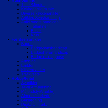
Husholdning
Timer/Minutur
Køkkenartikl.m.tale
Diverse køkkenartikler
Artikler/ Synshandicap.
Artikl./andre handicap
Tallerkner
Bestik
Krus
Færdselsartikler
Bagde
Badge/synshandicap
Badge/hørerhandicap
Badge m. diagnose
Armbind
Emblem
Klistermærker
Trafikveste
Hobby/Fritid
Syartikler
Taktil Afmærkning
Måleudstyr/Værktøj
Afmærk/markering
Beklædning
Digital afmærk.