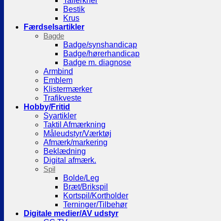
Tallerkner
Bestik
Krus
Færdselsartikler
Bagde
Badge/synshandicap
Badge/hørerhandicap
Badge m. diagnose
Armbind
Emblem
Klistermærker
Trafikveste
Hobby/Fritid
Syartikler
Taktil Afmærkning
Måleudstyr/Værktøj
Afmærk/markering
Beklædning
Digital afmærk.
Spil
Bolde/Leg
Bræt/Brikspil
Kortspil/Kortholder
Terninger/Tilbehør
Digitale medier/AV udstyr