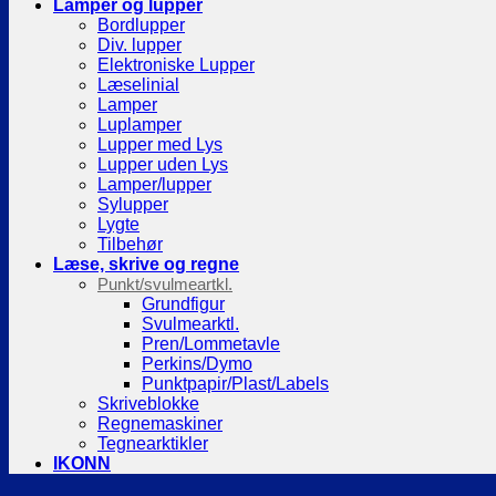
Lamper og lupper
Bordlupper
Div. lupper
Elektroniske Lupper
Læselinial
Lamper
Luplamper
Lupper med Lys
Lupper uden Lys
Lamper/lupper
Sylupper
Lygte
Tilbehør
Læse, skrive og regne
Punkt/svulmeartkl.
Grundfigur
Svulmearktl.
Pren/Lommetavle
Perkins/Dymo
Punktpapir/Plast/Labels
Skriveblokke
Regnemaskiner
Tegnearktikler
IKONN