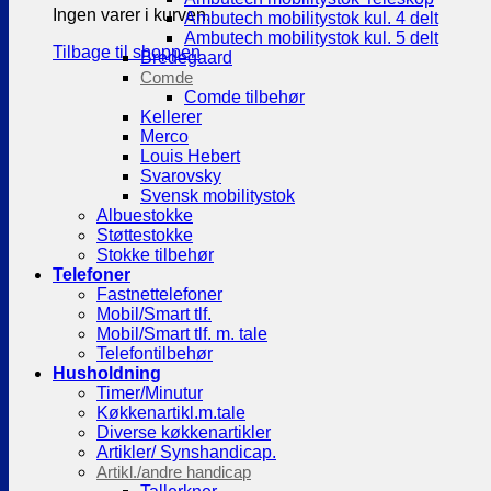
Ingen varer i kurven.
Ambutech mobilitystok kul. 4 delt
Ambutech mobilitystok kul. 5 delt
Tilbage til shoppen
Bredegaard
Comde
Comde tilbehør
Kellerer
Merco
Louis Hebert
Svarovsky
Svensk mobilitystok
Albuestokke
Støttestokke
Stokke tilbehør
Telefoner
Fastnettelefoner
Mobil/Smart tlf.
Mobil/Smart tlf. m. tale
Telefontilbehør
Husholdning
Timer/Minutur
Køkkenartikl.m.tale
Diverse køkkenartikler
Artikler/ Synshandicap.
Artikl./andre handicap