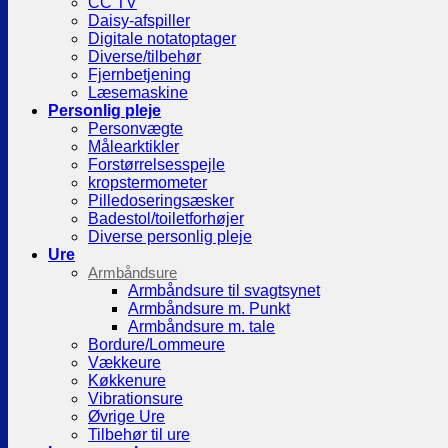
CC TV
Daisy-afspiller
Digitale notatoptager
Diverse/tilbehør
Fjernbetjening
Læsemaskine
Personlig pleje
Personvægte
Målearktikler
Forstørrelsesspejle
kropstermometer
Pilledoseringsæsker
Badestol/toiletforhøjer
Diverse personlig pleje
Ure
Armbåndsure
Armbåndsure til svagtsynet
Armbåndsure m. Punkt
Armbåndsure m. tale
Bordure/Lommeure
Vækkeure
Køkkenure
Vibrationsure
Øvrige Ure
Tilbehør til ure