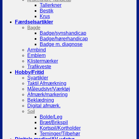
Tallerkner
Bestik
Krus
Færdselsartikler
Bagde
Badge/synshandicap
Badge/hørerhandicap
Badge m. diagnose
Armbind
Emblem
Klistermærker
Trafikveste
Hobby/Fritid
Syartikler
Taktil Afmærkning
Måleudstyr/Værktøj
Afmærk/markering
Beklædning
Digital afmærk.
Spil
Bolde/Leg
Bræt/Brikspil
Kortspil/Kortholder
Terninger/Tilbehør