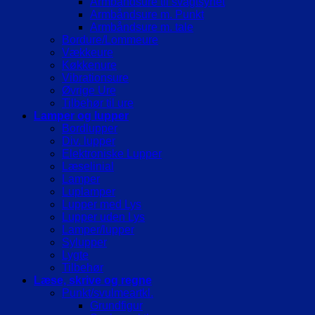
Armbåndsure til svagtsynet
Armbåndsure m. Punkt
Armbåndsure m. tale
Bordure/Lommeure
Vækkeure
Køkkenure
Vibrationsure
Øvrige Ure
Tilbehør til ure
Lamper og lupper
Bordlupper
Div. lupper
Elektroniske Lupper
Læselinial
Lamper
Luplamper
Lupper med Lys
Lupper uden Lys
Lamper/lupper
Sylupper
Lygte
Tilbehør
Læse, skrive og regne
Punkt/svulmeartkl.
Grundfigur