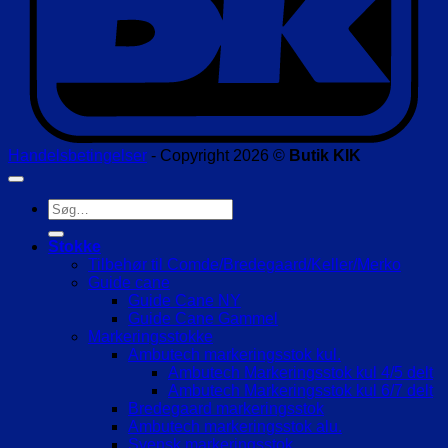
Handelsbetingelser
- Copyright 2026 ©
Butik KIK
Søg
efter:
Stokke
Tilbehør til Comde/Bredegaard/Keller/Merko
Guide cane
Guide Cane NY
Guide Cane Gammel
Markeringsstokke
Ambutech markeringsstok kul.
Ambutech Markeringsstok kul 4/5 delt
Ambutech Markeringsstok kul 6/7 delt
Bredegaard markeringsstok
Ambutech markeringsstok alu.
Svensk markeringsstok