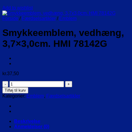
Add to wishlist
Forside
/
Færdselsartikler
/
Emblem
Smykkeemblem, vedhæng,
3,7×3,0cm. HMI 78142G
kr.
37,50
Smykkeemblem,
vedhæng,
Tilføj til kurv
3,7x3,0cm.
Kategorier:
Emblem
,
Færdselsartikler
HMI
78142G
antal
Beskrivelse
Anmeldelser (0)