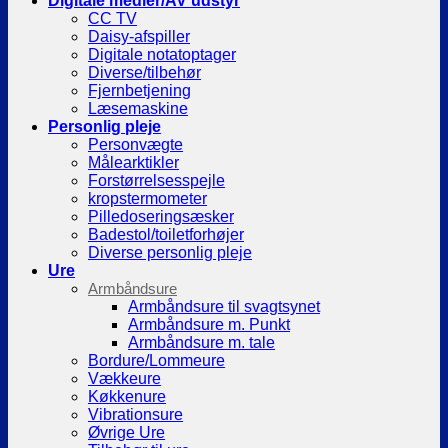
Digitale medier/AV udstyr
CC TV
Daisy-afspiller
Digitale notatoptager
Diverse/tilbehør
Fjernbetjening
Læsemaskine
Personlig pleje
Personvægte
Målearktikler
Forstørrelsesspejle
kropstermometer
Pilledoseringsæsker
Badestol/toiletforhøjer
Diverse personlig pleje
Ure
Armbåndsure
Armbåndsure til svagtsynet
Armbåndsure m. Punkt
Armbåndsure m. tale
Bordure/Lommeure
Vækkeure
Køkkenure
Vibrationsure
Øvrige Ure