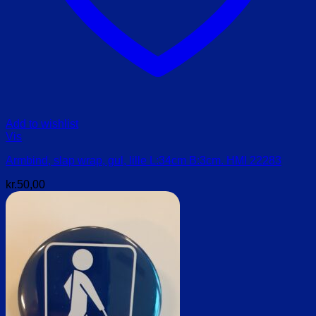
Add to wishlist
Vis
Armbind, slap wrap, gul, lille L:34cm B:3cm. HMI 22283
kr.
50,00