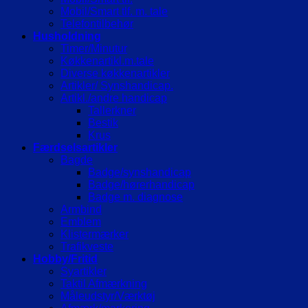
Mobil/Smart tlf. m. tale
Telefontilbehør
Husholdning
Timer/Minutur
Køkkenartikl.m.tale
Diverse køkkenartikler
Artikler/ Synshandicap.
Artikl./andre handicap
Tallerkner
Bestik
Krus
Færdselsartikler
Bagde
Badge/synshandicap
Badge/hørerhandicap
Badge m. diagnose
Armbind
Emblem
Klistermærker
Trafikveste
Hobby/Fritid
Syartikler
Taktil Afmærkning
Måleudstyr/Værktøj