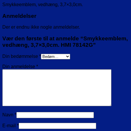
Smykkeemblem, vedhæng, 3,7×3,0cm.
Anmeldelser
Der er endnu ikke nogle anmeldelser.
Vær den første til at anmelde “Smykkeemblem,
vedhæng, 3,7×3,0cm. HMI 78142G”
Din bedømmelse
*
Din anmeldelse
*
Navn
*
E-mail
*