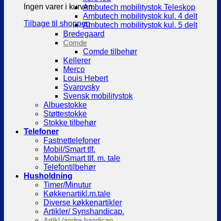
Ingen varer i kurven.
Ambutech mobilitystok Teleskop
Ambutech mobilitystok kul. 4 delt
Tilbage til shoppen
Ambutech mobilitystok kul. 5 delt
Bredegaard
Comde
Comde tilbehør
Kellerer
Merco
Louis Hebert
Svarovsky
Svensk mobilitystok
Albuestokke
Støttestokke
Stokke tilbehør
Telefoner
Fastnettelefoner
Mobil/Smart tlf.
Mobil/Smart tlf. m. tale
Telefontilbehør
Husholdning
Timer/Minutur
Køkkenartikl.m.tale
Diverse køkkenartikler
Artikler/ Synshandicap.
Artikl./andre handicap