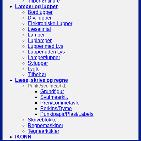
Tilbehør til ure
Lamper og lupper
Bordlupper
Div. lupper
Elektroniske Lupper
Læselinial
Lamper
Luplamper
Lupper med Lys
Lupper uden Lys
Lamper/lupper
Sylupper
Lygte
Tilbehør
Læse, skrive og regne
Punkt/svulmeartkl.
Grundfigur
Svulmearktl.
Pren/Lommetavle
Perkins/Dymo
Punktpapir/Plast/Labels
Skriveblokke
Regnemaskiner
Tegnearktikler
IKONN