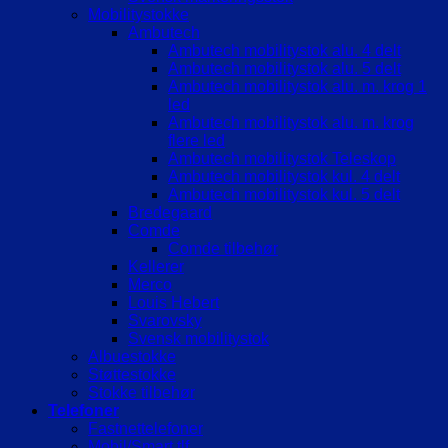
Mobilitystokke
Ambutech
Ambutech mobilitystok alu. 4 delt
Ambutech mobilitystok alu. 5 delt
Ambutech mobilitystok alu. m. krog 1
led
Ambutech mobilitystok alu. m. krog
flere led
Ambutech mobilitystok Teleskop
Ambutech mobilitystok kul. 4 delt
Ambutech mobilitystok kul. 5 delt
Bredegaard
Comde
Comde tilbehør
Kellerer
Merco
Louis Hebert
Svarovsky
Svensk mobilitystok
Albuestokke
Støttestokke
Stokke tilbehør
Telefoner
Fastnettelefoner
Mobil/Smart tlf.