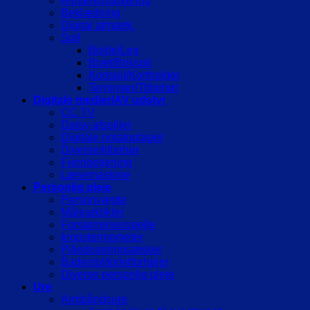
Afmærk/markering
Beklædning
Digital afmærk.
Spil
Bolde/Leg
Bræt/Brikspil
Kortspil/Kortholder
Terninger/Tilbehør
Digitale medier/AV udstyr
CC TV
Daisy-afspiller
Digitale notatoptager
Diverse/tilbehør
Fjernbetjening
Læsemaskine
Personlig pleje
Personvægte
Målearktikler
Forstørrelsesspejle
kropstermometer
Pilledoseringsæsker
Badestol/toiletforhøjer
Diverse personlig pleje
Ure
Armbåndsure