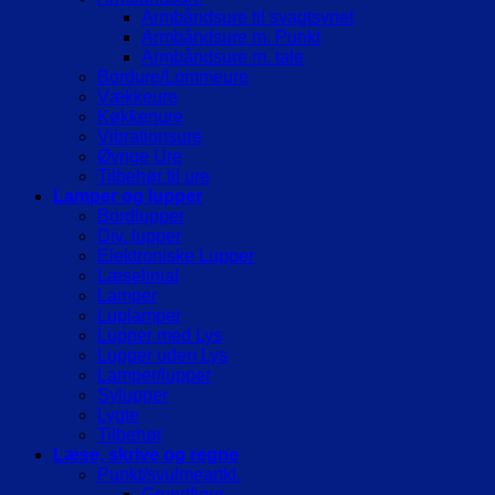
Armbåndsure til svagtsynet
Armbåndsure m. Punkt
Armbåndsure m. tale
Bordure/Lommeure
Vækkeure
Køkkenure
Vibrationsure
Øvrige Ure
Tilbehør til ure
Lamper og lupper
Bordlupper
Div. lupper
Elektroniske Lupper
Læselinial
Lamper
Luplamper
Lupper med Lys
Lupper uden Lys
Lamper/lupper
Sylupper
Lygte
Tilbehør
Læse, skrive og regne
Punkt/svulmeartkl.
Grundfigur