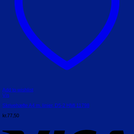
Add to wishlist
Vis
Skrivehæfte A4 m. linier, D5-2 HMI 11798
kr.
77,50
V