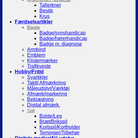
Tallerkner
Bestik
Krus
Færdselsartikler
Bagde
Badge/synshandicap
Badge/hørerhandicap
Badge m. diagnose
Armbind
Emblem
Klistermærker
Trafikveste
Hobby/Fritid
Syartikler
Taktil Afmærkning
Måleudstyr/Værktøj
Afmærk/markering
Beklædning
Digital afmærk.
Spil
Bolde/Leg
Bræt/Brikspil
Kortspil/Kortholder
Terninger/Tilbehør