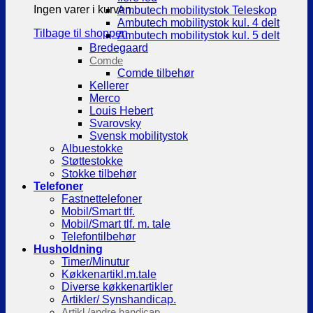
Ingen varer i kurven.
Ambutech mobilitystok Teleskop
Ambutech mobilitystok kul. 4 delt
Tilbage til shoppen
Ambutech mobilitystok kul. 5 delt
Bredegaard
Comde
Comde tilbehør
Kellerer
Merco
Louis Hebert
Svarovsky
Svensk mobilitystok
Albuestokke
Støttestokke
Stokke tilbehør
Telefoner
Fastnettelefoner
Mobil/Smart tlf.
Mobil/Smart tlf. m. tale
Telefontilbehør
Husholdning
Timer/Minutur
Køkkenartikl.m.tale
Diverse køkkenartikler
Artikler/ Synshandicap.
Artikl./andre handicap