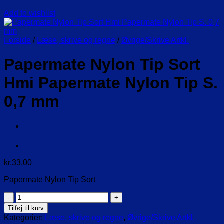
Add to wishlist
Forside
/
Læse, skrive og regne
/
Øvrige/Skrive Artkl.
Papermate Nylon Tip Sort
Hmi Papermate Nylon Tip S.
0,7 mm
kr.
33,00
Papermate Nylon Tip Sort
Papermate
Nylon
Tilføj til kurv
Tip
Kategorier:
Læse, skrive og regne
,
Øvrige/Skrive Artkl.
Sort