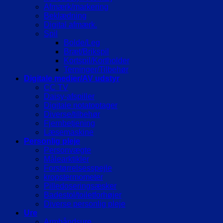
Afmærk/markering
Beklædning
Digital afmærk.
Spil
Bolde/Leg
Bræt/Brikspil
Kortspil/Kortholder
Terninger/Tilbehør
Digitale medier/AV udstyr
CC TV
Daisy-afspiller
Digitale notatoptager
Diverse/tilbehør
Fjernbetjening
Læsemaskine
Personlig pleje
Personvægte
Målearktikler
Forstørrelsesspejle
kropstermometer
Pilledoseringsæsker
Badestol/toiletforhøjer
Diverse personlig pleje
Ure
Armbåndsure