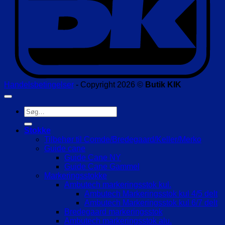
Handelsbetingelser
- Copyright 2026 ©
Butik KIK
Søg
efter:
Stokke
Tilbehør til Comde/Bredegaard/Keller/Merko
Guide cane
Guide Cane NY
Guide Cane Gammel
Markeringsstokke
Ambutech markeringsstok kul.
Ambutech Markeringsstok kul 4/5 delt
Ambutech Markeringsstok kul 6/7 delt
Bredegaard markeringsstok
Ambutech markeringsstok alu.