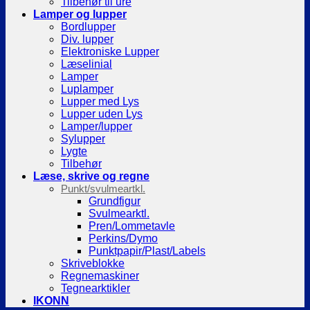
Tilbehør til ure
Lamper og lupper
Bordlupper
Div. lupper
Elektroniske Lupper
Læselinial
Lamper
Luplamper
Lupper med Lys
Lupper uden Lys
Lamper/lupper
Sylupper
Lygte
Tilbehør
Læse, skrive og regne
Punkt/svulmeartkl.
Grundfigur
Svulmearktl.
Pren/Lommetavle
Perkins/Dymo
Punktpapir/Plast/Labels
Skriveblokke
Regnemaskiner
Tegnearktikler
IKONN