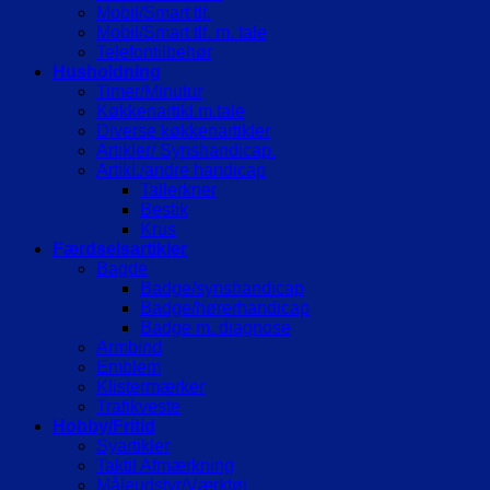
Mobil/Smart tlf.
Mobil/Smart tlf. m. tale
Telefontilbehør
Husholdning
Timer/Minutur
Køkkenartikl.m.tale
Diverse køkkenartikler
Artikler/ Synshandicap.
Artikl./andre handicap
Tallerkner
Bestik
Krus
Færdselsartikler
Bagde
Badge/synshandicap
Badge/hørerhandicap
Badge m. diagnose
Armbind
Emblem
Klistermærker
Trafikveste
Hobby/Fritid
Syartikler
Taktil Afmærkning
Måleudstyr/Værktøj