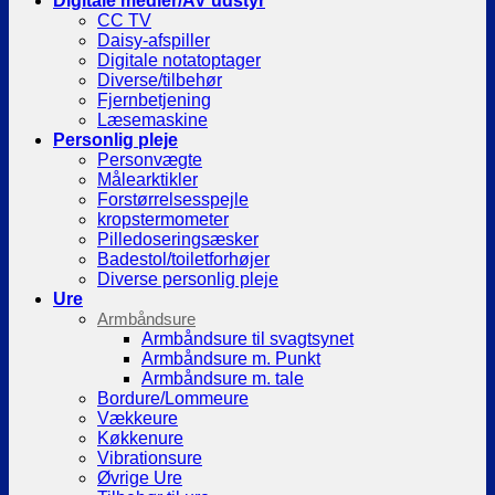
Digitale medier/AV udstyr
CC TV
Daisy-afspiller
Digitale notatoptager
Diverse/tilbehør
Fjernbetjening
Læsemaskine
Personlig pleje
Personvægte
Målearktikler
Forstørrelsesspejle
kropstermometer
Pilledoseringsæsker
Badestol/toiletforhøjer
Diverse personlig pleje
Ure
Armbåndsure
Armbåndsure til svagtsynet
Armbåndsure m. Punkt
Armbåndsure m. tale
Bordure/Lommeure
Vækkeure
Køkkenure
Vibrationsure
Øvrige Ure