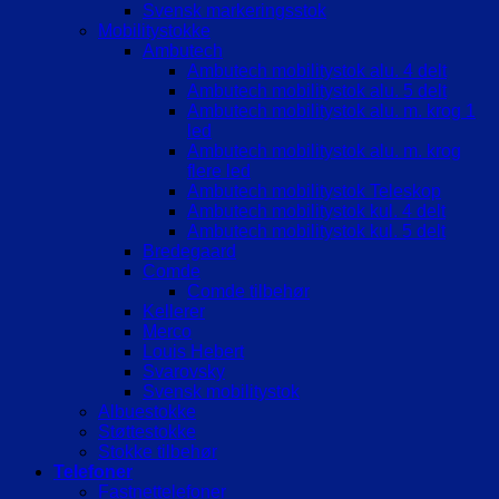
Svensk markeringsstok
Mobilitystokke
Ambutech
Ambutech mobilitystok alu. 4 delt
Ambutech mobilitystok alu. 5 delt
Ambutech mobilitystok alu. m. krog 1
led
Ambutech mobilitystok alu. m. krog
flere led
Ambutech mobilitystok Teleskop
Ambutech mobilitystok kul. 4 delt
Ambutech mobilitystok kul. 5 delt
Bredegaard
Comde
Comde tilbehør
Kellerer
Merco
Louis Hebert
Svarovsky
Svensk mobilitystok
Albuestokke
Støttestokke
Stokke tilbehør
Telefoner
Fastnettelefoner