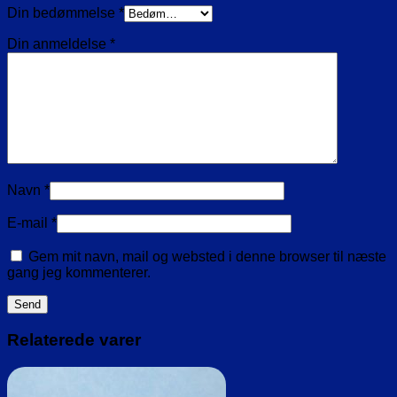
Din bedømmelse
*
Din anmeldelse
*
Navn
*
E-mail
*
Gem mit navn, mail og websted i denne browser til næste
gang jeg kommenterer.
Relaterede varer