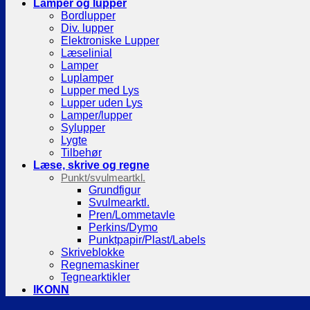
Lamper og lupper
Bordlupper
Div. lupper
Elektroniske Lupper
Læselinial
Lamper
Luplamper
Lupper med Lys
Lupper uden Lys
Lamper/lupper
Sylupper
Lygte
Tilbehør
Læse, skrive og regne
Punkt/svulmeartkl.
Grundfigur
Svulmearktl.
Pren/Lommetavle
Perkins/Dymo
Punktpapir/Plast/Labels
Skriveblokke
Regnemaskiner
Tegnearktikler
IKONN