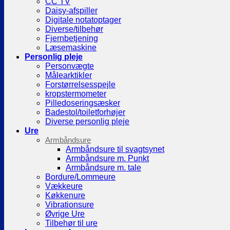
CC TV
Daisy-afspiller
Digitale notatoptager
Diverse/tilbehør
Fjernbetjening
Læsemaskine
Personlig pleje
Personvægte
Målearktikler
Forstørrelsesspejle
kropstermometer
Pilledoseringsæsker
Badestol/toiletforhøjer
Diverse personlig pleje
Ure
Armbåndsure
Armbåndsure til svagtsynet
Armbåndsure m. Punkt
Armbåndsure m. tale
Bordure/Lommeure
Vækkeure
Køkkenure
Vibrationsure
Øvrige Ure
Tilbehør til ure