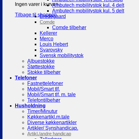
Ingen varer i kurven.
Ambutech mobilitystok kul. 4 delt
Ambutech mobilitystok kul. 5 delt
Tilbage til shoppen
Bredegaard
Comde
Comde tilbehør
Kellerer
Merco
Louis Hebert
Svarovsky
Svensk mobilitystok
Albuestokke
Støttestokke
Stokke tilbehør
Telefoner
Fastnettelefoner
Mobil/Smart tlf.
Mobil/Smart tlf. m. tale
Telefontilbehør
Husholdning
Timer/Minutur
Køkkenartikl.m.tale
Diverse køkkenartikler
Artikler/ Synshandicap.
Artikl./andre handicap