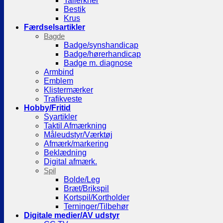
Tallerkner
Bestik
Krus
Færdselsartikler
Bagde
Badge/synshandicap
Badge/hørerhandicap
Badge m. diagnose
Armbind
Emblem
Klistermærker
Trafikveste
Hobby/Fritid
Syartikler
Taktil Afmærkning
Måleudstyr/Værktøj
Afmærk/markering
Beklædning
Digital afmærk.
Spil
Bolde/Leg
Bræt/Brikspil
Kortspil/Kortholder
Terninger/Tilbehør
Digitale medier/AV udstyr