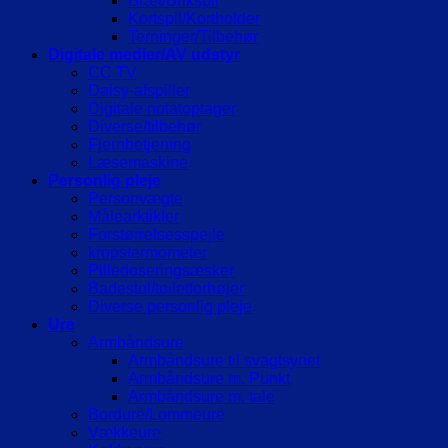
Bræt/Brikspil
Kortspil/Kortholder
Terninger/Tilbehør
Digitale medier/AV udstyr
CC TV
Daisy-afspiller
Digitale notatoptager
Diverse/tilbehør
Fjernbetjening
Læsemaskine
Personlig pleje
Personvægte
Målearktikler
Forstørrelsesspejle
kropstermometer
Pilledoseringsæsker
Badestol/toiletforhøjer
Diverse personlig pleje
Ure
Armbåndsure
Armbåndsure til svagtsynet
Armbåndsure m. Punkt
Armbåndsure m. tale
Bordure/Lommeure
Vækkeure