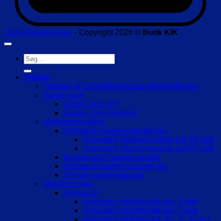
Handelsbetingelser
- Copyright 2026 ©
Butik KIK
Søg
efter:
Stokke
Tilbehør til Comde/Bredegaard/Keller/Merko
Guide cane
Guide Cane NY
Guide Cane Gammel
Markeringsstokke
Ambutech markeringsstok kul.
Ambutech Markeringsstok kul 4/5 delt
Ambutech Markeringsstok kul 6/7 delt
Bredegaard markeringsstok
Ambutech markeringsstok alu.
Svensk markeringsstok
Mobilitystokke
Ambutech
Ambutech mobilitystok alu. 4 delt
Ambutech mobilitystok alu. 5 delt
Ambutech mobilitystok alu. m. krog 1