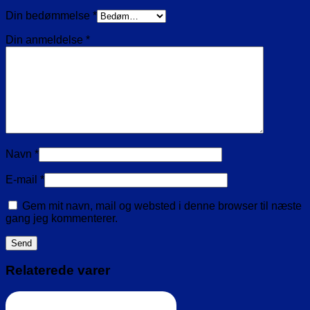
Din bedømmelse
*
Din anmeldelse
*
Navn
*
E-mail
*
Gem mit navn, mail og websted i denne browser til næste
gang jeg kommenterer.
Relaterede varer