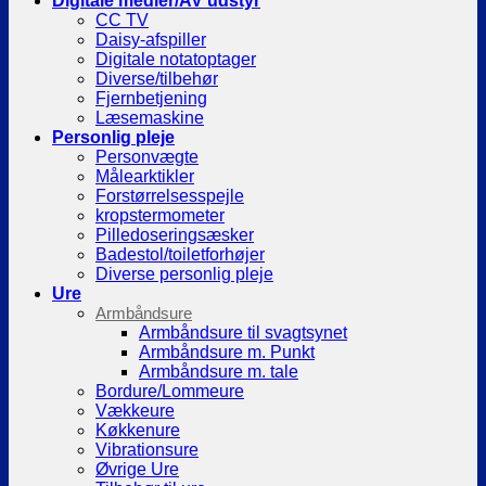
Digitale medier/AV udstyr
CC TV
Daisy-afspiller
Digitale notatoptager
Diverse/tilbehør
Fjernbetjening
Læsemaskine
Personlig pleje
Personvægte
Målearktikler
Forstørrelsesspejle
kropstermometer
Pilledoseringsæsker
Badestol/toiletforhøjer
Diverse personlig pleje
Ure
Armbåndsure
Armbåndsure til svagtsynet
Armbåndsure m. Punkt
Armbåndsure m. tale
Bordure/Lommeure
Vækkeure
Køkkenure
Vibrationsure
Øvrige Ure