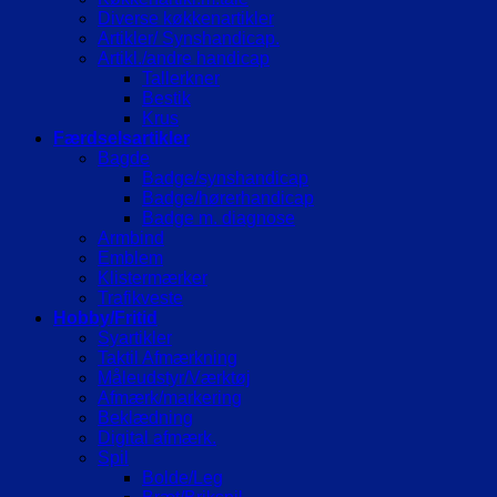
Diverse køkkenartikler
Artikler/ Synshandicap.
Artikl./andre handicap
Tallerkner
Bestik
Krus
Færdselsartikler
Bagde
Badge/synshandicap
Badge/hørerhandicap
Badge m. diagnose
Armbind
Emblem
Klistermærker
Trafikveste
Hobby/Fritid
Syartikler
Taktil Afmærkning
Måleudstyr/Værktøj
Afmærk/markering
Beklædning
Digital afmærk.
Spil
Bolde/Leg