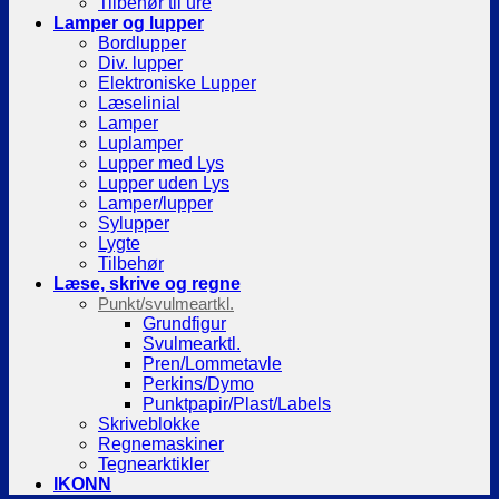
Tilbehør til ure
Lamper og lupper
Bordlupper
Div. lupper
Elektroniske Lupper
Læselinial
Lamper
Luplamper
Lupper med Lys
Lupper uden Lys
Lamper/lupper
Sylupper
Lygte
Tilbehør
Læse, skrive og regne
Punkt/svulmeartkl.
Grundfigur
Svulmearktl.
Pren/Lommetavle
Perkins/Dymo
Punktpapir/Plast/Labels
Skriveblokke
Regnemaskiner
Tegnearktikler
IKONN