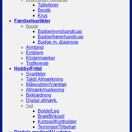
Tallerkner
Bestik
Krus
Færdselsartikler
Bagde
Badge/synshandicap
Badge/hørerhandicap
Badge m. diagnose
Armbind
Emblem
Klistermærker
Trafikveste
Hobby/Fritid
Syartikler
Taktil Afmærkning
Måleudstyr/Værktøj
Afmærk/markering
Beklædning
Digital afmærk.
Spil
Bolde/Leg
Bræt/Brikspil
Kortspil/Kortholder
Terninger/Tilbehør