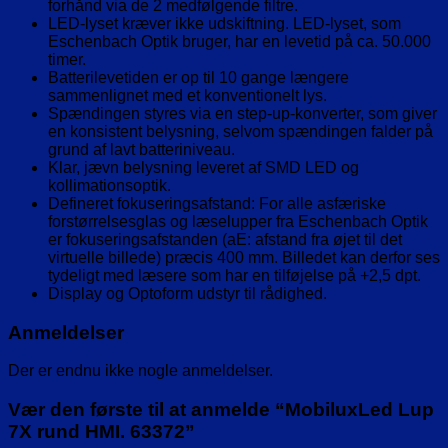
forhånd via de 2 medfølgende filtre.
LED-lyset kræver ikke udskiftning. LED-lyset, som
Eschenbach Optik bruger, har en levetid på ca. 50.000
timer.
Batterilevetiden er op til 10 gange længere
sammenlignet med et konventionelt lys.
Spændingen styres via en step-up-konverter, som giver
en konsistent belysning, selvom spændingen falder på
grund af lavt batteriniveau.
Klar, jævn belysning leveret af SMD LED og
kollimationsoptik.
Defineret fokuseringsafstand: For alle asfæriske
forstørrelsesglas og læselupper fra Eschenbach Optik
er fokuseringsafstanden (aE: afstand fra øjet til det
virtuelle billede) præcis 400 mm. Billedet kan derfor ses
tydeligt med læsere som har en tilføjelse på +2,5 dpt.
Display og Optoform udstyr til rådighed.
Anmeldelser
Der er endnu ikke nogle anmeldelser.
Vær den første til at anmelde “MobiluxLed Lup
7X rund HMI. 63372”