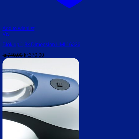
Add to wishlist
Vis
Bloklup 1,8x Dimension HMI 16326
Den
Den
kr.
740,00
kr.
370,00
oprindelige
aktuelle
pris
pris
var:
er:
kr.740,00.
kr.370,00.