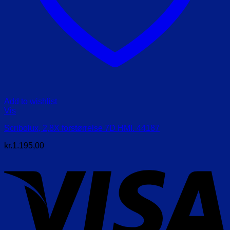
Add to wishlist
Vis
Scribolux, 2,8X forstørrelse 7D HMI. 44187
kr.
1.195,00
V