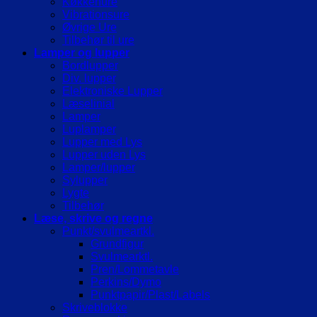
Køkkenure
Vibrationsure
Øvrige Ure
Tilbehør til ure
Lamper og lupper
Bordlupper
Div. lupper
Elektroniske Lupper
Læselinial
Lamper
Luplamper
Lupper med Lys
Lupper uden Lys
Lamper/lupper
Sylupper
Lygte
Tilbehør
Læse, skrive og regne
Punkt/svulmeartkl.
Grundfigur
Svulmearktl.
Pren/Lommetavle
Perkins/Dymo
Punktpapir/Plast/Labels
Skriveblokke