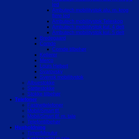
led
Ambutech mobilitystok alu. m. krog
flere led
Ambutech mobilitystok Teleskop
Ambutech mobilitystok kul. 4 delt
Ambutech mobilitystok kul. 5 delt
Bredegaard
Comde
Comde tilbehør
Kellerer
Merco
Louis Hebert
Svarovsky
Svensk mobilitystok
Albuestokke
Støttestokke
Stokke tilbehør
Telefoner
Fastnettelefoner
Mobil/Smart tlf.
Mobil/Smart tlf. m. tale
Telefontilbehør
Husholdning
Timer/Minutur
Køkkenartikl.m.tale