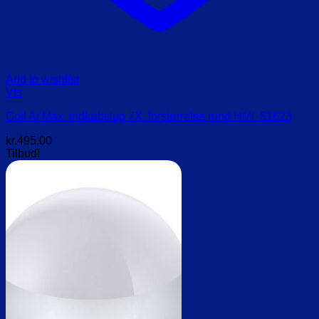
Add to wishlist
Vis
Coil At Max, indkøbslup 7X, forstørrelse rund HMI. 51623
kr.
495,00
Tilbud!