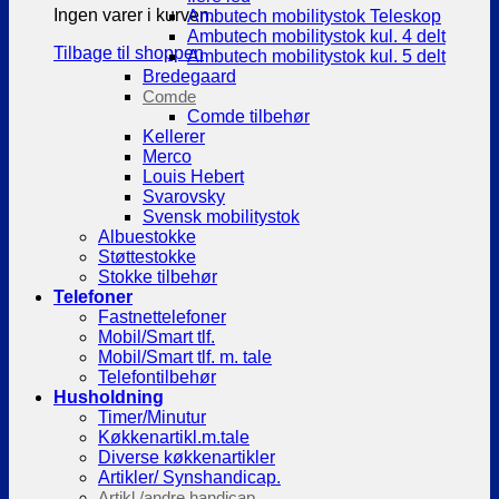
Ingen varer i kurven.
Ambutech mobilitystok Teleskop
Ambutech mobilitystok kul. 4 delt
Tilbage til shoppen
Ambutech mobilitystok kul. 5 delt
Bredegaard
Comde
Comde tilbehør
Kellerer
Merco
Louis Hebert
Svarovsky
Svensk mobilitystok
Albuestokke
Støttestokke
Stokke tilbehør
Telefoner
Fastnettelefoner
Mobil/Smart tlf.
Mobil/Smart tlf. m. tale
Telefontilbehør
Husholdning
Timer/Minutur
Køkkenartikl.m.tale
Diverse køkkenartikler
Artikler/ Synshandicap.
Artikl./andre handicap