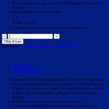
Med praktisk øje på enden af ​​håndtaget til ledning om
halsen.
Inkl. beskyttende etui til linse.
7 x
Dioptri
28 dpt
Velegnet til ældre med nedsat syn/svagsynet
MobiluxLed
Lup
Tilføj til kurv
7X
Kategorier:
Lamper og lupper
,
Lupper med Lys
rund
HMI.
63372
antal
Beskrivelse
Anmeldelser (0)
Aspheric PXM letvægtsobjektiv, cera-tec belagt for et
forvrængningsfrit billede med skarphed fra kant til kant.
Batterier er nemme at skifte, da batteridækslet er nemt
at åbne og kontaktfjedre tydeligt angiver batteriets
position.
Forbedret komfort på grund af øje til snor.
Den bedst egnede farvetemperatur kan vælges på