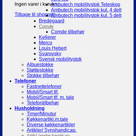
Ingen varer i kurven.
Ambutech mobilitystok Teleskop
Ambutech mobilitystok kul. 4 delt
Tilbage til shoppen
Ambutech mobilitystok kul. 5 delt
Bredegaard
Comde
Comde tilbehør
Kellerer
Merco
Louis Hebert
Svarovsky
Svensk mobilitystok
Albuestokke
Støttestokke
Stokke tilbehør
Telefoner
Fastnettelefoner
Mobil/Smart tlf.
Mobil/Smart tlf. m. tale
Telefontilbehør
Husholdning
Timer/Minutur
Køkkenartikl.m.tale
Diverse køkkenartikler
Artikler/ Synshandicap.
Artikl./andre handicap