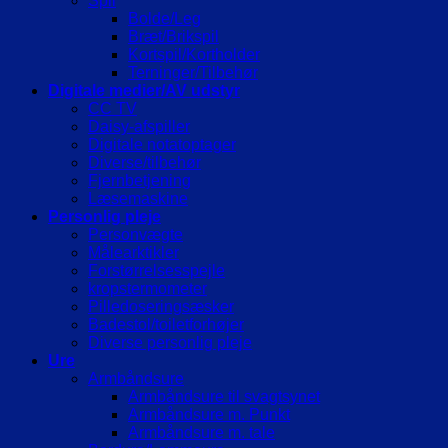
Spil
Bolde/Leg
Bræt/Brikspil
Kortspil/Kortholder
Terninger/Tilbehør
Digitale medier/AV udstyr
CC TV
Daisy-afspiller
Digitale notatoptager
Diverse/tilbehør
Fjernbetjening
Læsemaskine
Personlig pleje
Personvægte
Målearktikler
Forstørrelsesspejle
kropstermometer
Pilledoseringsæsker
Badestol/toiletforhøjer
Diverse personlig pleje
Ure
Armbåndsure
Armbåndsure til svagtsynet
Armbåndsure m. Punkt
Armbåndsure m. tale