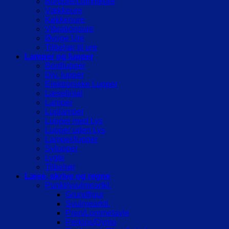
Bordure/Lommeure
Vækkeure
Køkkenure
Vibrationsure
Øvrige Ure
Tilbehør til ure
Lamper og lupper
Bordlupper
Div. lupper
Elektroniske Lupper
Læselinial
Lamper
Luplamper
Lupper med Lys
Lupper uden Lys
Lamper/lupper
Sylupper
Lygte
Tilbehør
Læse, skrive og regne
Punkt/svulmeartkl.
Grundfigur
Svulmearktl.
Pren/Lommetavle
Perkins/Dymo