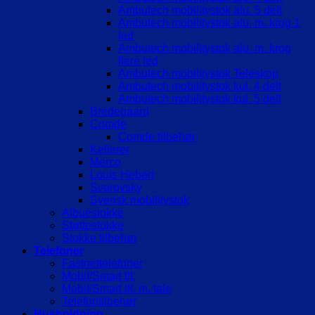
Ambutech mobilitystok alu. 5 delt
Ambutech mobilitystok alu. m. krog 1
led
Ambutech mobilitystok alu. m. krog
flere led
Ambutech mobilitystok Teleskop
Ambutech mobilitystok kul. 4 delt
Ambutech mobilitystok kul. 5 delt
Bredegaard
Comde
Comde tilbehør
Kellerer
Merco
Louis Hebert
Svarovsky
Svensk mobilitystok
Albuestokke
Støttestokke
Stokke tilbehør
Telefoner
Fastnettelefoner
Mobil/Smart tlf.
Mobil/Smart tlf. m. tale
Telefontilbehør
Husholdning