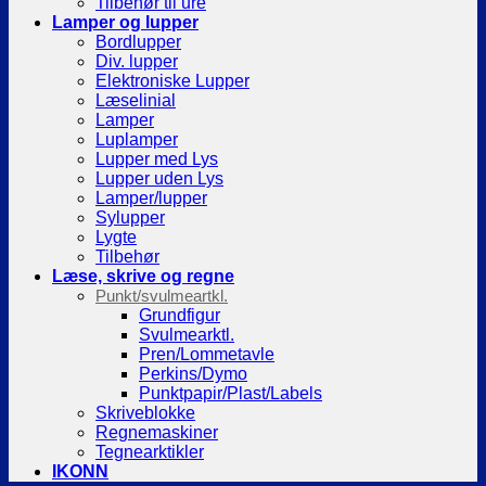
Tilbehør til ure
Lamper og lupper
Bordlupper
Div. lupper
Elektroniske Lupper
Læselinial
Lamper
Luplamper
Lupper med Lys
Lupper uden Lys
Lamper/lupper
Sylupper
Lygte
Tilbehør
Læse, skrive og regne
Punkt/svulmeartkl.
Grundfigur
Svulmearktl.
Pren/Lommetavle
Perkins/Dymo
Punktpapir/Plast/Labels
Skriveblokke
Regnemaskiner
Tegnearktikler
IKONN