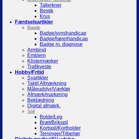
Tallerkner
Bestik
Krus
Færdselsartikler
Bagde
Badge/synshandicap
Badge/hørerhandicap
Badge m. diagnose
Armbind
Emblem
Klistermærker
Trafikveste
Hobby/Fritid
Syartikler
Taktil Afmærkning
Måleudstyr/Værktøj
Afmærk/markering
Beklædning
Digital afmærk.
Spil
Bolde/Leg
Bræt/Brikspil
Kortspil/Kortholder
Terninger/Tilbehør