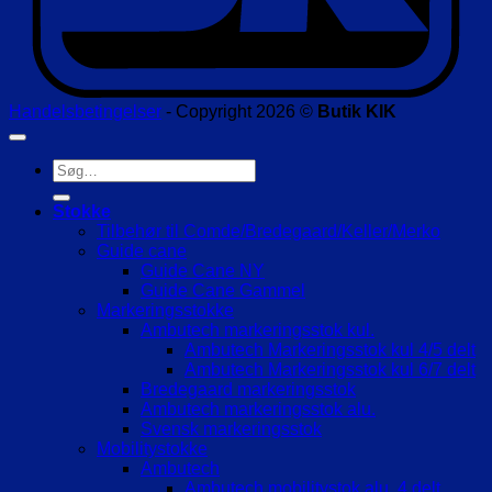
Handelsbetingelser
- Copyright 2026 ©
Butik KIK
Søg
efter:
Stokke
Tilbehør til Comde/Bredegaard/Keller/Merko
Guide cane
Guide Cane NY
Guide Cane Gammel
Markeringsstokke
Ambutech markeringsstok kul.
Ambutech Markeringsstok kul 4/5 delt
Ambutech Markeringsstok kul 6/7 delt
Bredegaard markeringsstok
Ambutech markeringsstok alu.
Svensk markeringsstok
Mobilitystokke
Ambutech
Ambutech mobilitystok alu. 4 delt