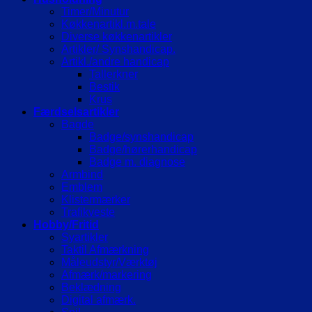
Timer/Minutur
Køkkenartikl.m.tale
Diverse køkkenartikler
Artikler/ Synshandicap.
Artikl./andre handicap
Tallerkner
Bestik
Krus
Færdselsartikler
Bagde
Badge/synshandicap
Badge/hørerhandicap
Badge m. diagnose
Armbind
Emblem
Klistermærker
Trafikveste
Hobby/Fritid
Syartikler
Taktil Afmærkning
Måleudstyr/Værktøj
Afmærk/markering
Beklædning
Digital afmærk.