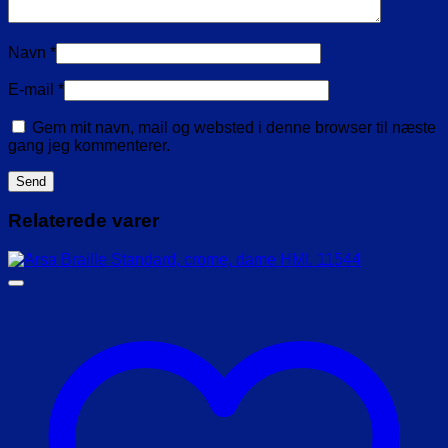
Navn
*
E-mail
*
Gem mit navn, mail og websted i denne browser til næste
gang jeg kommenterer.
Relaterede varer