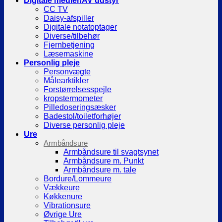
Digitale medier/AV udstyr
CC TV
Daisy-afspiller
Digitale notatoptager
Diverse/tilbehør
Fjernbetjening
Læsemaskine
Personlig pleje
Personvægte
Målearktikler
Forstørrelsesspejle
kropstermometer
Pilledoseringsæsker
Badestol/toiletforhøjer
Diverse personlig pleje
Ure
Armbåndsure
Armbåndsure til svagtsynet
Armbåndsure m. Punkt
Armbåndsure m. tale
Bordure/Lommeure
Vækkeure
Køkkenure
Vibrationsure
Øvrige Ure