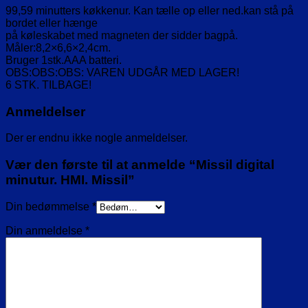
99,59 minutters køkkenur. Kan tælle op eller ned.kan stå på
bordet eller hænge
på køleskabet med magneten der sidder bagpå.
Måler:8,2×6,6×2,4cm.
Bruger 1stk.AAA batteri.
OBS:OBS:OBS: VAREN UDGÅR MED LAGER!
6 STK. TILBAGE!
Anmeldelser
Der er endnu ikke nogle anmeldelser.
Vær den første til at anmelde “Missil digital
minutur. HMI. Missil”
Din bedømmelse
*
Din anmeldelse
*