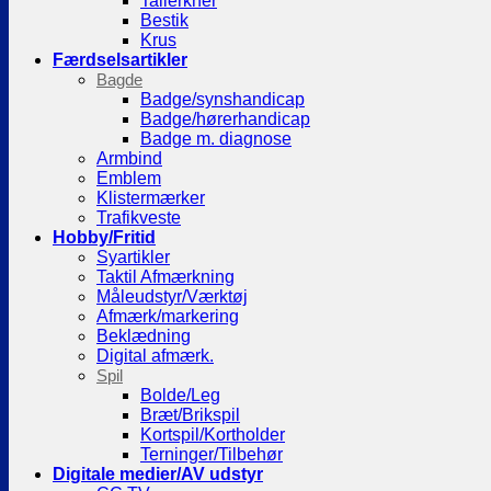
Tallerkner
Bestik
Krus
Færdselsartikler
Bagde
Badge/synshandicap
Badge/hørerhandicap
Badge m. diagnose
Armbind
Emblem
Klistermærker
Trafikveste
Hobby/Fritid
Syartikler
Taktil Afmærkning
Måleudstyr/Værktøj
Afmærk/markering
Beklædning
Digital afmærk.
Spil
Bolde/Leg
Bræt/Brikspil
Kortspil/Kortholder
Terninger/Tilbehør
Digitale medier/AV udstyr