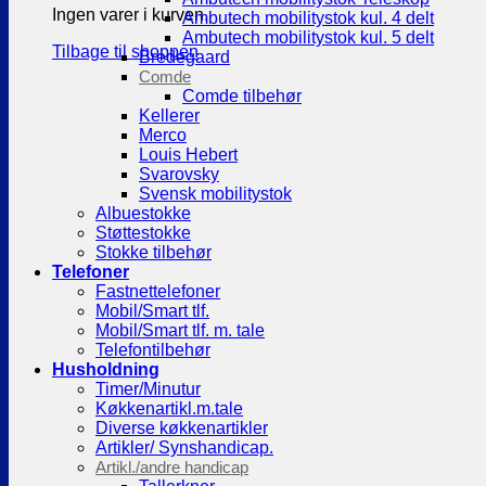
Ingen varer i kurven.
Ambutech mobilitystok kul. 4 delt
Ambutech mobilitystok kul. 5 delt
Tilbage til shoppen
Bredegaard
Comde
Comde tilbehør
Kellerer
Merco
Louis Hebert
Svarovsky
Svensk mobilitystok
Albuestokke
Støttestokke
Stokke tilbehør
Telefoner
Fastnettelefoner
Mobil/Smart tlf.
Mobil/Smart tlf. m. tale
Telefontilbehør
Husholdning
Timer/Minutur
Køkkenartikl.m.tale
Diverse køkkenartikler
Artikler/ Synshandicap.
Artikl./andre handicap