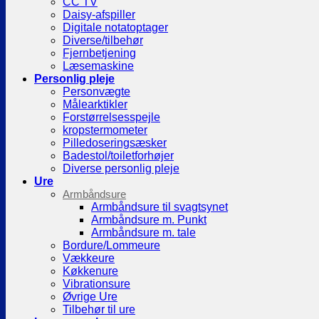
CC TV
Daisy-afspiller
Digitale notatoptager
Diverse/tilbehør
Fjernbetjening
Læsemaskine
Personlig pleje
Personvægte
Målearktikler
Forstørrelsesspejle
kropstermometer
Pilledoseringsæsker
Badestol/toiletforhøjer
Diverse personlig pleje
Ure
Armbåndsure
Armbåndsure til svagtsynet
Armbåndsure m. Punkt
Armbåndsure m. tale
Bordure/Lommeure
Vækkeure
Køkkenure
Vibrationsure
Øvrige Ure
Tilbehør til ure