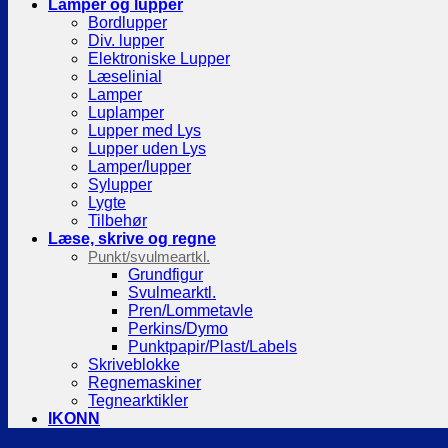
Lamper og lupper
Bordlupper
Div. lupper
Elektroniske Lupper
Læselinial
Lamper
Luplamper
Lupper med Lys
Lupper uden Lys
Lamper/lupper
Sylupper
Lygte
Tilbehør
Læse, skrive og regne
Punkt/svulmeartkl.
Grundfigur
Svulmearktl.
Pren/Lommetavle
Perkins/Dymo
Punktpapir/Plast/Labels
Skriveblokke
Regnemaskiner
Tegnearktikler
IKONN