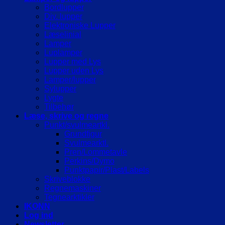
Bordlupper
Div. lupper
Elektroniske Lupper
Læselinial
Lamper
Luplamper
Lupper med Lys
Lupper uden Lys
Lamper/lupper
Sylupper
Lygte
Tilbehør
Læse, skrive og regne
Punkt/svulmeartkl.
Grundfigur
Svulmearktl.
Pren/Lommetavle
Perkins/Dymo
Punktpapir/Plast/Labels
Skriveblokke
Regnemaskiner
Tegnearktikler
IKONN
Log ind
Newsletter