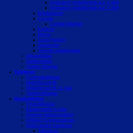
Ambutech mobilitystok kul. 4 delt
Ambutech mobilitystok kul. 5 delt
Bredegaard
Comde
Comde tilbehør
Kellerer
Merco
Louis Hebert
Svarovsky
Svensk mobilitystok
Albuestokke
Støttestokke
Stokke tilbehør
Telefoner
Fastnettelefoner
Mobil/Smart tlf.
Mobil/Smart tlf. m. tale
Telefontilbehør
Husholdning
Timer/Minutur
Køkkenartikl.m.tale
Diverse køkkenartikler
Artikler/ Synshandicap.
Artikl./andre handicap
Tallerkner