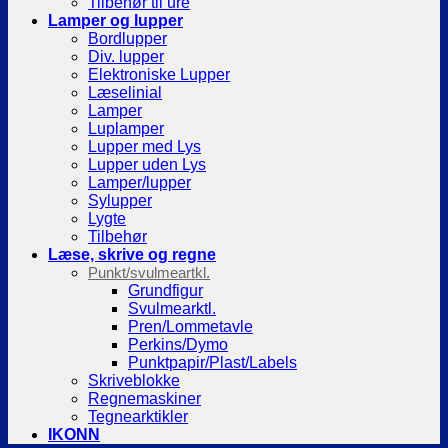
Tilbehør til ure
Lamper og lupper
Bordlupper
Div. lupper
Elektroniske Lupper
Læselinial
Lamper
Luplamper
Lupper med Lys
Lupper uden Lys
Lamper/lupper
Sylupper
Lygte
Tilbehør
Læse, skrive og regne
Punkt/svulmeartkl.
Grundfigur
Svulmearktl.
Pren/Lommetavle
Perkins/Dymo
Punktpapir/Plast/Labels
Skriveblokke
Regnemaskiner
Tegnearktikler
IKONN