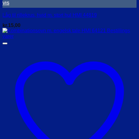
VIS
Låg til rillekrus, hvid m. stort hul HMI 44819
kr.
15,00