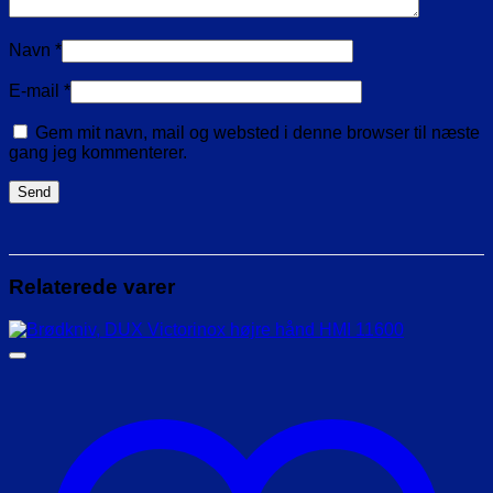
Navn
*
E-mail
*
Gem mit navn, mail og websted i denne browser til næste
gang jeg kommenterer.
Relaterede varer