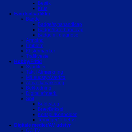
Bestik
Krus
Færdselsartikler
Bagde
Badge/synshandicap
Badge/hørerhandicap
Badge m. diagnose
Armbind
Emblem
Klistermærker
Trafikveste
Hobby/Fritid
Syartikler
Taktil Afmærkning
Måleudstyr/Værktøj
Afmærk/markering
Beklædning
Digital afmærk.
Spil
Bolde/Leg
Bræt/Brikspil
Kortspil/Kortholder
Terninger/Tilbehør
Digitale medier/AV udstyr
CC TV