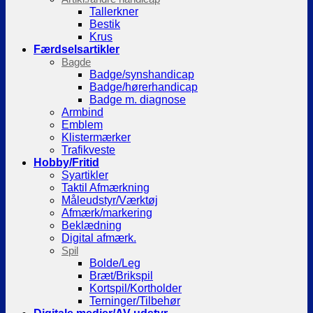
Tallerkner
Bestik
Krus
Færdselsartikler
Bagde
Badge/synshandicap
Badge/hørerhandicap
Badge m. diagnose
Armbind
Emblem
Klistermærker
Trafikveste
Hobby/Fritid
Syartikler
Taktil Afmærkning
Måleudstyr/Værktøj
Afmærk/markering
Beklædning
Digital afmærk.
Spil
Bolde/Leg
Bræt/Brikspil
Kortspil/Kortholder
Terninger/Tilbehør