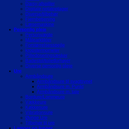
Daisy-afspiller
Digitale notatoptager
Diverse/tilbehør
Fjernbetjening
Læsemaskine
Personlig pleje
Personvægte
Målearktikler
Forstørrelsesspejle
kropstermometer
Pilledoseringsæsker
Badestol/toiletforhøjer
Diverse personlig pleje
Ure
Armbåndsure
Armbåndsure til svagtsynet
Armbåndsure m. Punkt
Armbåndsure m. tale
Bordure/Lommeure
Vækkeure
Køkkenure
Vibrationsure
Øvrige Ure
Tilbehør til ure
Lamper og lupper