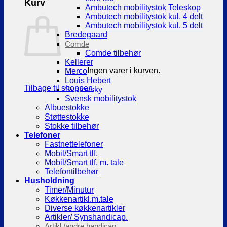
Kurv
Ambutech mobilitystok Teleskop
Ambutech mobilitystok kul. 4 delt
Ambutech mobilitystok kul. 5 delt
Bredegaard
Comde
Comde tilbehør
Kellerer
Ingen varer i kurven.
Merco
Louis Hebert
Tilbage til shoppen
Svarovsky
Svensk mobilitystok
Albuestokke
Støttestokke
Stokke tilbehør
Telefoner
Fastnettelefoner
Mobil/Smart tlf.
Mobil/Smart tlf. m. tale
Telefontilbehør
Husholdning
Timer/Minutur
Køkkenartikl.m.tale
Diverse køkkenartikler
Artikler/ Synshandicap.
Artikl./andre handicap