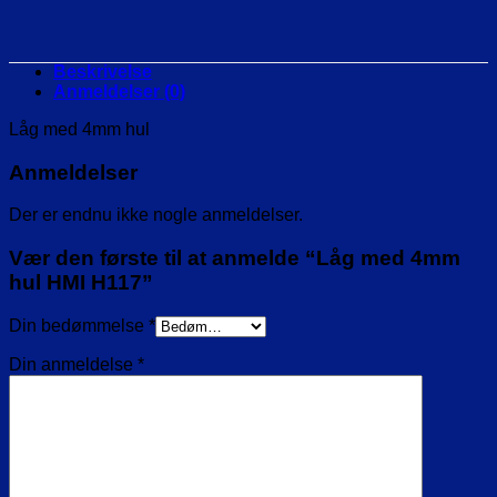
Beskrivelse
Anmeldelser (0)
Låg med 4mm hul
Anmeldelser
Der er endnu ikke nogle anmeldelser.
Vær den første til at anmelde “Låg med 4mm
hul HMI H117”
Din bedømmelse
*
Din anmeldelse
*