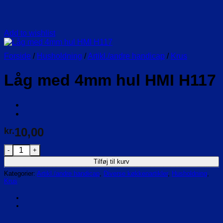
Add to wishlist
Forside
/
Husholdning
/
Artikl./andre handicap
/
Krus
Låg med 4mm hul HMI H117
10,00
kr.
Låg med 4mm hul HMI H117 antal
Tilføj til kurv
Kategorier:
Artikl./andre handicap
,
Diverse køkkenartikler
,
Husholdning
,
Krus