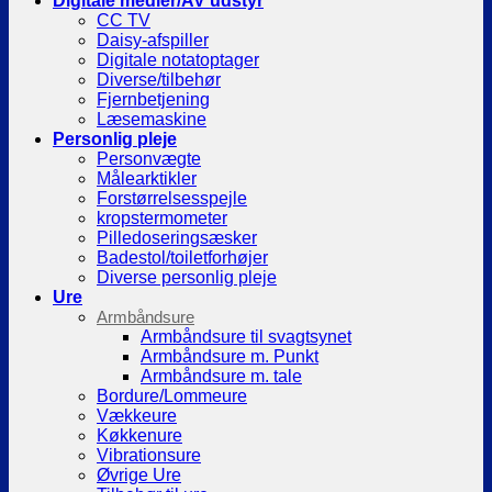
Digitale medier/AV udstyr
CC TV
Daisy-afspiller
Digitale notatoptager
Diverse/tilbehør
Fjernbetjening
Læsemaskine
Personlig pleje
Personvægte
Målearktikler
Forstørrelsesspejle
kropstermometer
Pilledoseringsæsker
Badestol/toiletforhøjer
Diverse personlig pleje
Ure
Armbåndsure
Armbåndsure til svagtsynet
Armbåndsure m. Punkt
Armbåndsure m. tale
Bordure/Lommeure
Vækkeure
Køkkenure
Vibrationsure
Øvrige Ure