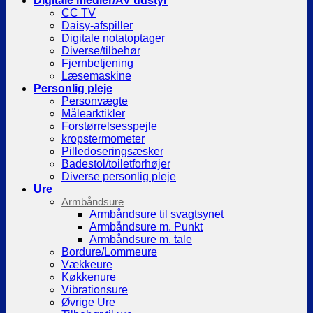
Digitale medier/AV udstyr
CC TV
Daisy-afspiller
Digitale notatoptager
Diverse/tilbehør
Fjernbetjening
Læsemaskine
Personlig pleje
Personvægte
Målearktikler
Forstørrelsesspejle
kropstermometer
Pilledoseringsæsker
Badestol/toiletforhøjer
Diverse personlig pleje
Ure
Armbåndsure
Armbåndsure til svagtsynet
Armbåndsure m. Punkt
Armbåndsure m. tale
Bordure/Lommeure
Vækkeure
Køkkenure
Vibrationsure
Øvrige Ure