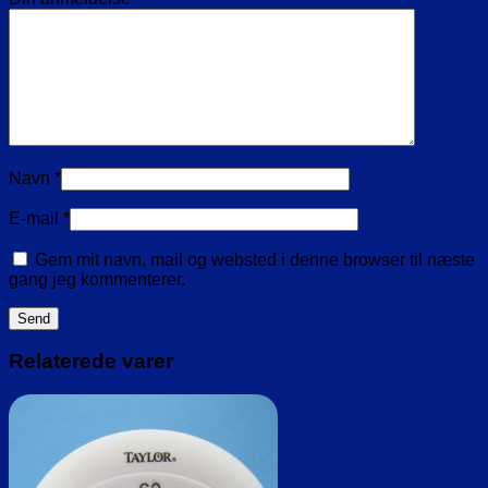
Navn
*
E-mail
*
Gem mit navn, mail og websted i denne browser til næste
gang jeg kommenterer.
Relaterede varer