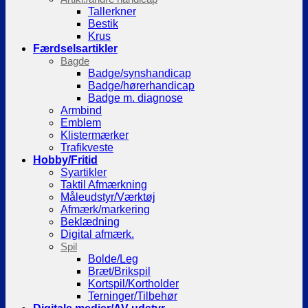
Tallerkner
Bestik
Krus
Færdselsartikler
Bagde
Badge/synshandicap
Badge/hørerhandicap
Badge m. diagnose
Armbind
Emblem
Klistermærker
Trafikveste
Hobby/Fritid
Syartikler
Taktil Afmærkning
Måleudstyr/Værktøj
Afmærk/markering
Beklædning
Digital afmærk.
Spil
Bolde/Leg
Bræt/Brikspil
Kortspil/Kortholder
Terninger/Tilbehør