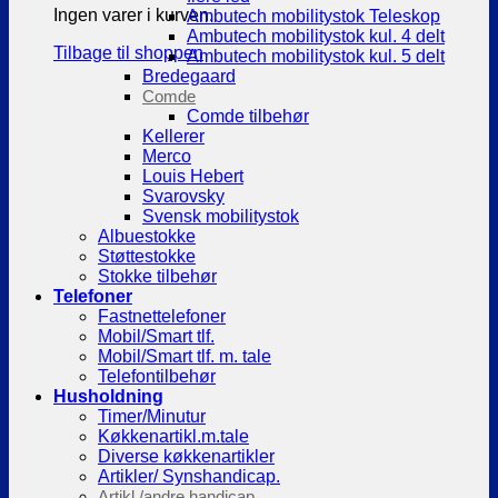
Ingen varer i kurven.
Ambutech mobilitystok Teleskop
Ambutech mobilitystok kul. 4 delt
Tilbage til shoppen
Ambutech mobilitystok kul. 5 delt
Bredegaard
Comde
Comde tilbehør
Kellerer
Merco
Louis Hebert
Svarovsky
Svensk mobilitystok
Albuestokke
Støttestokke
Stokke tilbehør
Telefoner
Fastnettelefoner
Mobil/Smart tlf.
Mobil/Smart tlf. m. tale
Telefontilbehør
Husholdning
Timer/Minutur
Køkkenartikl.m.tale
Diverse køkkenartikler
Artikler/ Synshandicap.
Artikl./andre handicap