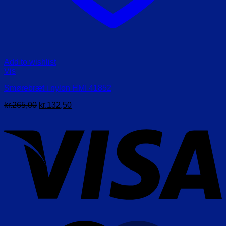
Add to wishlist
Vis
Smørebræt i nylon HMI 41852
Den
Den
kr.
265,00
kr.
132,50
oprindelige
aktuelle
V
pris
pris
var:
er:
kr.265,00.
kr.132,50.
M