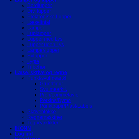
Bordlupper
Div. lupper
Elektroniske Lupper
Læselinial
Lamper
Luplamper
Lupper med Lys
Lupper uden Lys
Lamper/lupper
Sylupper
Lygte
Tilbehør
Læse, skrive og regne
Punkt/svulmeartkl.
Grundfigur
Svulmearktl.
Pren/Lommetavle
Perkins/Dymo
Punktpapir/Plast/Labels
Skriveblokke
Regnemaskiner
Tegnearktikler
IKONN
Log ind