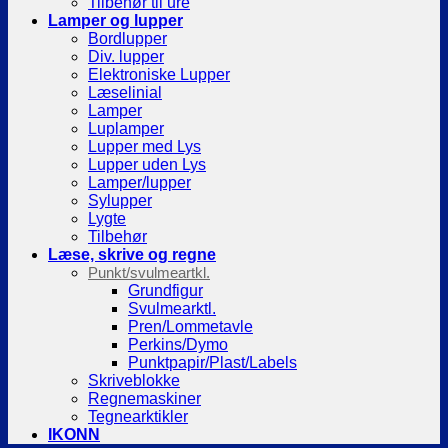
Tilbehør til ure
Lamper og lupper
Bordlupper
Div. lupper
Elektroniske Lupper
Læselinial
Lamper
Luplamper
Lupper med Lys
Lupper uden Lys
Lamper/lupper
Sylupper
Lygte
Tilbehør
Læse, skrive og regne
Punkt/svulmeartkl.
Grundfigur
Svulmearktl.
Pren/Lommetavle
Perkins/Dymo
Punktpapir/Plast/Labels
Skriveblokke
Regnemaskiner
Tegnearktikler
IKONN