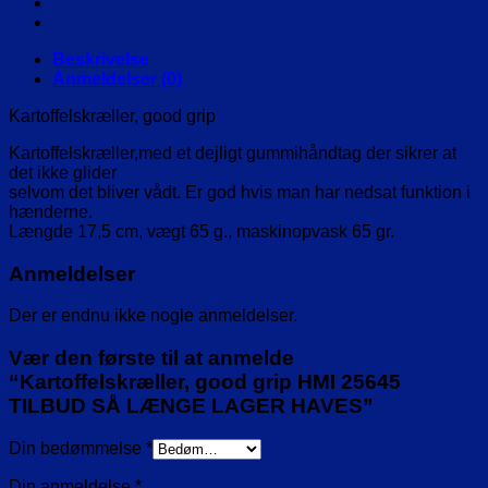
SÅ
LÆNGE
LAGER
Beskrivelse
HAVES
Anmeldelser (0)
antal
Kartoffelskræller, good grip
Kartoffelskræller,med et dejligt gummihåndtag der sikrer at
det ikke glider
selvom det bliver vådt. Er god hvis man har nedsat funktion i
hænderne.
Længde 17,5 cm, vægt 65 g., maskinopvask 65 gr.
Anmeldelser
Der er endnu ikke nogle anmeldelser.
Vær den første til at anmelde
“Kartoffelskræller, good grip HMI 25645
TILBUD SÅ LÆNGE LAGER HAVES”
Din bedømmelse
*
Din anmeldelse
*