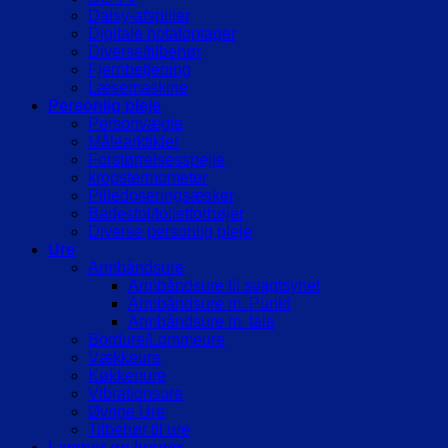
Daisy-afspiller
Digitale notatoptager
Diverse/tilbehør
Fjernbetjening
Læsemaskine
Personlig pleje
Personvægte
Målearktikler
Forstørrelsesspejle
kropstermometer
Pilledoseringsæsker
Badestol/toiletforhøjer
Diverse personlig pleje
Ure
Armbåndsure
Armbåndsure til svagtsynet
Armbåndsure m. Punkt
Armbåndsure m. tale
Bordure/Lommeure
Vækkeure
Køkkenure
Vibrationsure
Øvrige Ure
Tilbehør til ure
Lamper og lupper