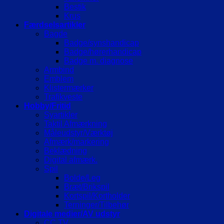
Bestik
Krus
Færdselsartikler
Bagde
Badge/synshandicap
Badge/hørerhandicap
Badge m. diagnose
Armbind
Emblem
Klistermærker
Trafikveste
Hobby/Fritid
Syartikler
Taktil Afmærkning
Måleudstyr/Værktøj
Afmærk/markering
Beklædning
Digital afmærk.
Spil
Bolde/Leg
Bræt/Brikspil
Kortspil/Kortholder
Terninger/Tilbehør
Digitale medier/AV udstyr
CC TV