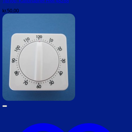
TipTop, Kartonåbner HMI 48288
kr.
50,00