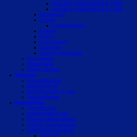
Ambutech mobilitystok kul. 4 delt
Ambutech mobilitystok kul. 5 delt
Bredegaard
Comde
Comde tilbehør
Kellerer
Merco
Louis Hebert
Svarovsky
Svensk mobilitystok
Albuestokke
Støttestokke
Stokke tilbehør
Telefoner
Fastnettelefoner
Mobil/Smart tlf.
Mobil/Smart tlf. m. tale
Telefontilbehør
Husholdning
Timer/Minutur
Køkkenartikl.m.tale
Diverse køkkenartikler
Artikler/ Synshandicap.
Artikl./andre handicap
Tallerkner