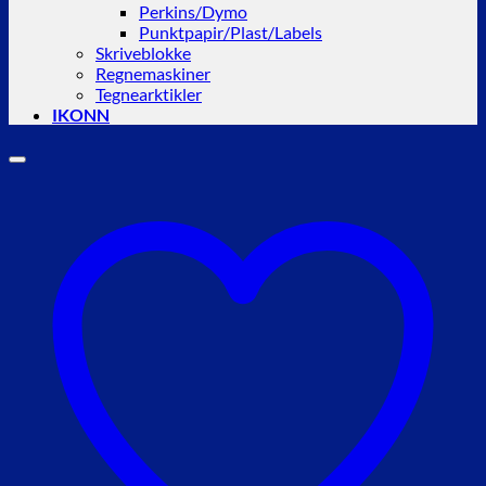
Perkins/Dymo
Punktpapir/Plast/Labels
Skriveblokke
Regnemaskiner
Tegnearktikler
IKONN