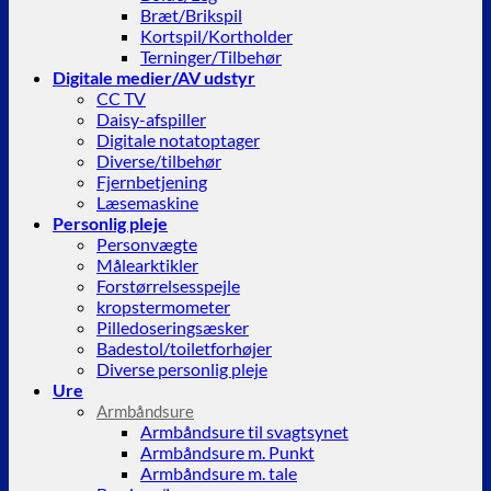
Bræt/Brikspil
Kortspil/Kortholder
Terninger/Tilbehør
Digitale medier/AV udstyr
CC TV
Daisy-afspiller
Digitale notatoptager
Diverse/tilbehør
Fjernbetjening
Læsemaskine
Personlig pleje
Personvægte
Målearktikler
Forstørrelsesspejle
kropstermometer
Pilledoseringsæsker
Badestol/toiletforhøjer
Diverse personlig pleje
Ure
Armbåndsure
Armbåndsure til svagtsynet
Armbåndsure m. Punkt
Armbåndsure m. tale