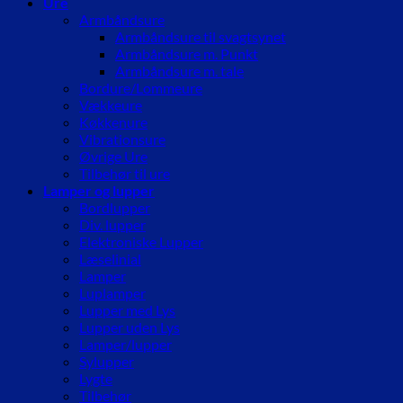
Ure
Armbåndsure
Armbåndsure til svagtsynet
Armbåndsure m. Punkt
Armbåndsure m. tale
Bordure/Lommeure
Vækkeure
Køkkenure
Vibrationsure
Øvrige Ure
Tilbehør til ure
Lamper og lupper
Bordlupper
Div. lupper
Elektroniske Lupper
Læselinial
Lamper
Luplamper
Lupper med Lys
Lupper uden Lys
Lamper/lupper
Sylupper
Lygte
Tilbehør