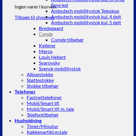
flere led
Ingen varer i kurven.
Ambutech mobilitystok Teleskop
Ambutech mobilitystok kul. 4 delt
Tilbage til shoppen
Ambutech mobilitystok kul. 5 delt
Bredegaard
Comde
Comde tilbehør
Kellerer
Merco
Louis Hebert
Svarovsky
Svensk mobilitystok
Albuestokke
Støttestokke
Stokke tilbehør
Telefoner
Fastnettelefoner
Mobil/Smart tlf.
Mobil/Smart tlf. m. tale
Telefontilbehør
Husholdning
Timer/Minutur
Køkkenartikl.m.tale