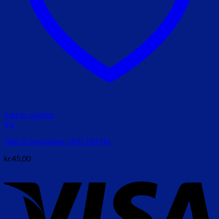
Add to wishlist
Vis
Nåle til symaskine. HMI 18474a
kr.
45,00
V