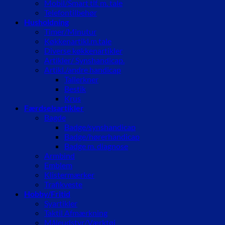
Mobil/Smart tlf. m. tale
Telefontilbehør
Husholdning
Timer/Minutur
Køkkenartikl.m.tale
Diverse køkkenartikler
Artikler/ Synshandicap.
Artikl./andre handicap
Tallerkner
Bestik
Krus
Færdselsartikler
Bagde
Badge/synshandicap
Badge/hørerhandicap
Badge m. diagnose
Armbind
Emblem
Klistermærker
Trafikveste
Hobby/Fritid
Syartikler
Taktil Afmærkning
Måleudstyr/Værktøj