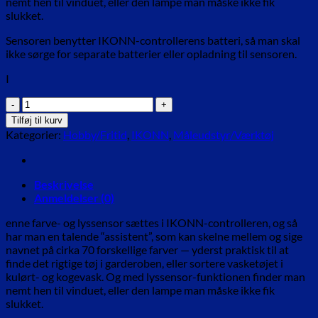
nemt hen til vinduet, eller den lampe man måske ikke fik
slukket.
Sensoren benytter IKONN-controllerens batteri, så man skal
ikke sørge for separate batterier eller opladning til sensoren.
I
ikonn
Farve-
Tilføj til kurv
og
Kategorier:
Hobby/Fritid
,
IKONN
,
Måleudstyr/Værktøj
lyssensor
HMI
antal
Beskrivelse
Anmeldelser (0)
enne farve- og lyssensor sættes i IKONN-controlleren, og så
har man en talende “assistent”, som kan skelne mellem og sige
navnet på cirka 70 forskellige farver — yderst praktisk til at
finde det rigtige tøj i garderoben, eller sortere vasketøjet i
kulørt- og kogevask. Og med lyssensor-funktionen finder man
nemt hen til vinduet, eller den lampe man måske ikke fik
slukket.