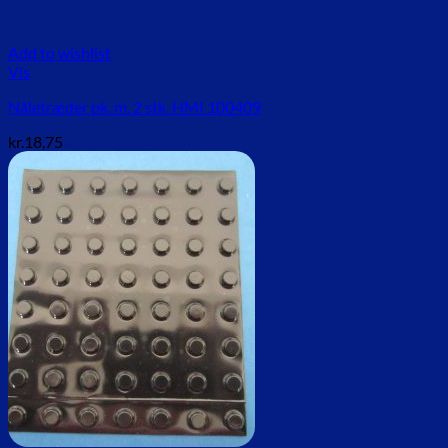
Add to wishlist
Vis
Nåletræder pk. m. 2 stk. HMI 100409
kr.
18,75