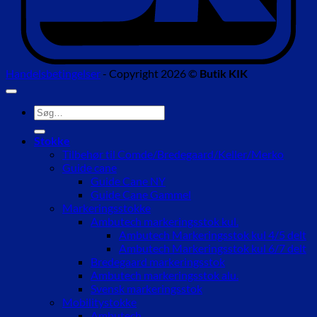
Handelsbetingelser
- Copyright 2026 ©
Butik KIK
Søg
efter:
Stokke
Tilbehør til Comde/Bredegaard/Keller/Merko
Guide cane
Guide Cane NY
Guide Cane Gammel
Markeringsstokke
Ambutech markeringsstok kul.
Ambutech Markeringsstok kul 4/5 delt
Ambutech Markeringsstok kul 6/7 delt
Bredegaard markeringsstok
Ambutech markeringsstok alu.
Svensk markeringsstok
Mobilitystokke
Ambutech