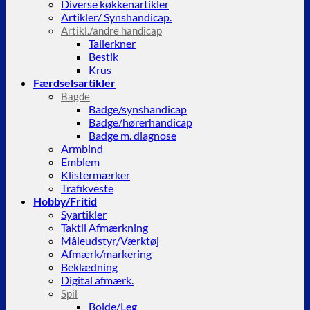
Diverse køkkenartikler
Artikler/ Synshandicap.
Artikl./andre handicap
Tallerkner
Bestik
Krus
Færdselsartikler
Bagde
Badge/synshandicap
Badge/hørerhandicap
Badge m. diagnose
Armbind
Emblem
Klistermærker
Trafikveste
Hobby/Fritid
Syartikler
Taktil Afmærkning
Måleudstyr/Værktøj
Afmærk/markering
Beklædning
Digital afmærk.
Spil
Bolde/Leg