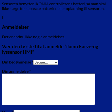
Sensoren benytter IKONN-controllerens batteri, så man skal
ikke sørge for separate batterier eller opladning til sensoren.
I
Anmeldelser
Der er endnu ikke nogle anmeldelser.
Vær den første til at anmelde “ikonn Farve-og
lyssensor HMI”
Din bedømmelse
*
Din anmeldelse
*