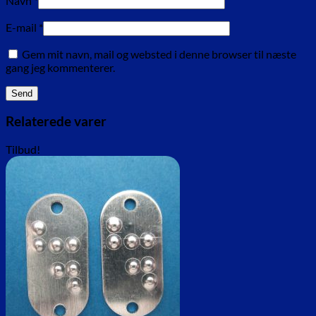
Navn
*
E-mail
*
Gem mit navn, mail og websted i denne browser til næste
gang jeg kommenterer.
Relaterede varer
Tilbud!