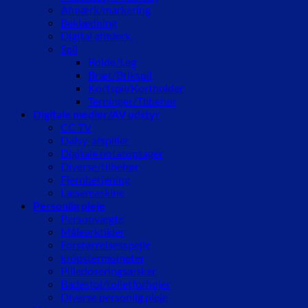
Afmærk/markering
Beklædning
Digital afmærk.
Spil
Bolde/Leg
Bræt/Brikspil
Kortspil/Kortholder
Terninger/Tilbehør
Digitale medier/AV udstyr
CC TV
Daisy-afspiller
Digitale notatoptager
Diverse/tilbehør
Fjernbetjening
Læsemaskine
Personlig pleje
Personvægte
Målearktikler
Forstørrelsesspejle
kropstermometer
Pilledoseringsæsker
Badestol/toiletforhøjer
Diverse personlig pleje