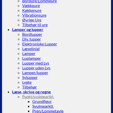
Bordure/Lommeure
Vækkeure
Køkkenure
Vibrationsure
Øvrige Ure
Tilbehør til ure
Lamper og lupper
Bordlupper
Div. lupper
Elektroniske Lupper
Læselinial
Lamper
Luplamper
Lupper med Lys
Lupper uden Lys
Lamper/lupper
Sylupper
Lygte
Tilbehør
Læse, skrive og regne
Punkt/svulmeartkl.
Grundfigur
Svulmearktl.
Pren/Lommetavle