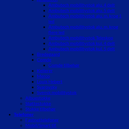
Ambutech mobilitystok alu. 4 delt
Ambutech mobilitystok alu. 5 delt
Ambutech mobilitystok alu. m. krog 1
led
Ambutech mobilitystok alu. m. krog
flere led
Ambutech mobilitystok Teleskop
Ambutech mobilitystok kul. 4 delt
Ambutech mobilitystok kul. 5 delt
Bredegaard
Comde
Comde tilbehør
Kellerer
Merco
Louis Hebert
Svarovsky
Svensk mobilitystok
Albuestokke
Støttestokke
Stokke tilbehør
Telefoner
Fastnettelefoner
Mobil/Smart tlf.