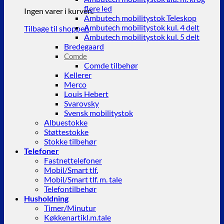
flere led
Ingen varer i kurven.
Ambutech mobilitystok Teleskop
Ambutech mobilitystok kul. 4 delt
Tilbage til shoppen
Ambutech mobilitystok kul. 5 delt
Bredegaard
Comde
Comde tilbehør
Kellerer
Merco
Louis Hebert
Svarovsky
Svensk mobilitystok
Albuestokke
Støttestokke
Stokke tilbehør
Telefoner
Fastnettelefoner
Mobil/Smart tlf.
Mobil/Smart tlf. m. tale
Telefontilbehør
Husholdning
Timer/Minutur
Køkkenartikl.m.tale