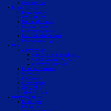
Læsemaskine
Personlig pleje
Personvægte
Målearktikler
Forstørrelsesspejle
kropstermometer
Pilledoseringsæsker
Badestol/toiletforhøjer
Diverse personlig pleje
Ure
Armbåndsure
Armbåndsure til svagtsynet
Armbåndsure m. Punkt
Armbåndsure m. tale
Bordure/Lommeure
Vækkeure
Køkkenure
Vibrationsure
Øvrige Ure
Tilbehør til ure
Lamper og lupper
Bordlupper
Div. lupper
Elektroniske Lupper