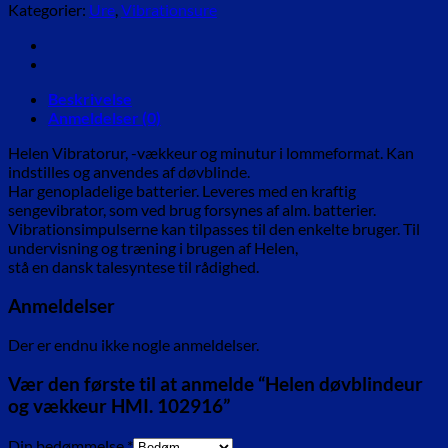
og
Kategorier:
Ure
,
Vibrationsure
vækkeur
HMI.
102916
antal
Beskrivelse
Anmeldelser (0)
Helen Vibratorur, -vækkeur og minutur i lommeformat. Kan
indstilles og anvendes af døvblinde.
Har genopladelige batterier. Leveres med en kraftig
sengevibrator, som ved brug forsynes af alm. batterier.
Vibrationsimpulserne kan tilpasses til den enkelte bruger. Til
undervisning og træning i brugen af Helen,
stå en dansk talesyntese til rådighed.
Anmeldelser
Der er endnu ikke nogle anmeldelser.
Vær den første til at anmelde “Helen døvblindeur
og vækkeur HMI. 102916”
Din bedømmelse
*