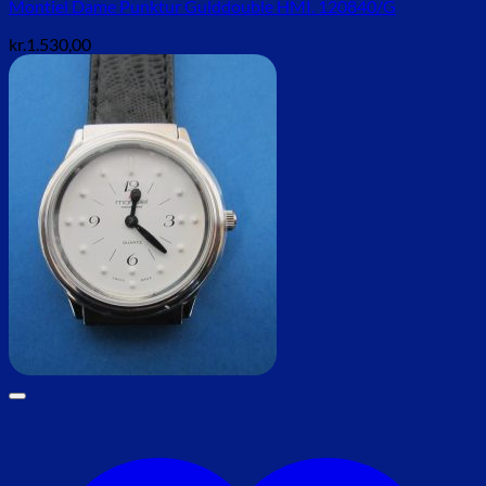
Montiel Dame Punktur Gulddouble HMI. 120840/G
kr.
1.530,00