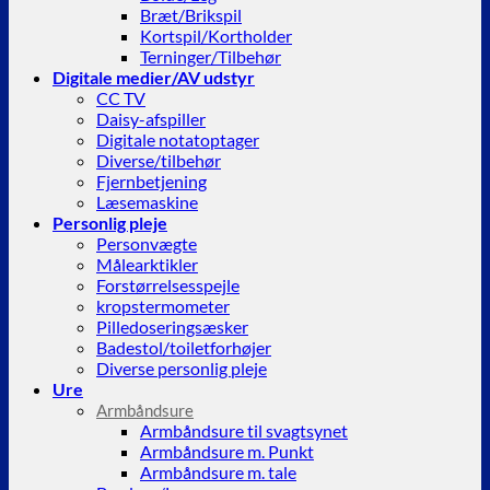
Bræt/Brikspil
Kortspil/Kortholder
Terninger/Tilbehør
Digitale medier/AV udstyr
CC TV
Daisy-afspiller
Digitale notatoptager
Diverse/tilbehør
Fjernbetjening
Læsemaskine
Personlig pleje
Personvægte
Målearktikler
Forstørrelsesspejle
kropstermometer
Pilledoseringsæsker
Badestol/toiletforhøjer
Diverse personlig pleje
Ure
Armbåndsure
Armbåndsure til svagtsynet
Armbåndsure m. Punkt
Armbåndsure m. tale