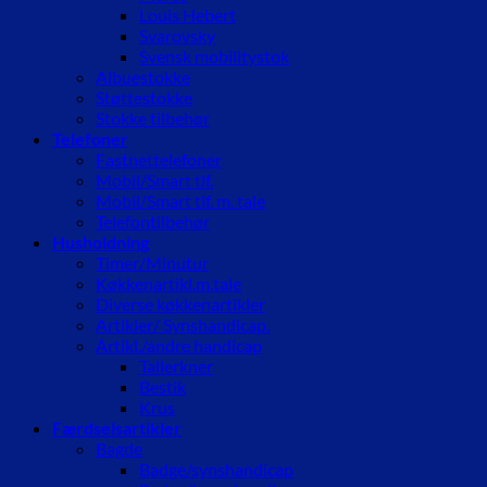
Louis Hebert
Svarovsky
Svensk mobilitystok
Albuestokke
Støttestokke
Stokke tilbehør
Telefoner
Fastnettelefoner
Mobil/Smart tlf.
Mobil/Smart tlf. m. tale
Telefontilbehør
Husholdning
Timer/Minutur
Køkkenartikl.m.tale
Diverse køkkenartikler
Artikler/ Synshandicap.
Artikl./andre handicap
Tallerkner
Bestik
Krus
Færdselsartikler
Bagde
Badge/synshandicap