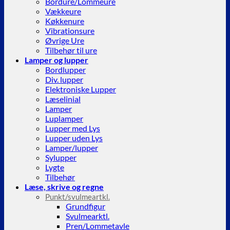
Bordure/Lommeure
Vækkeure
Køkkenure
Vibrationsure
Øvrige Ure
Tilbehør til ure
Lamper og lupper
Bordlupper
Div. lupper
Elektroniske Lupper
Læselinial
Lamper
Luplamper
Lupper med Lys
Lupper uden Lys
Lamper/lupper
Sylupper
Lygte
Tilbehør
Læse, skrive og regne
Punkt/svulmeartkl.
Grundfigur
Svulmearktl.
Pren/Lommetavle