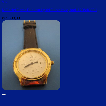
Vis
MOntiel Dame Punktur i guld Duble hvid, hmi. 120840/GH
kr.
1.530,00