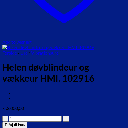
Add to wishlist
Forside
/
Ure
/
Vibrationsure
Helen døvblindeur og
vækkeur HMI. 102916
kr.
3.000,00
Helen
døvblindeur
Tilføj til kurv