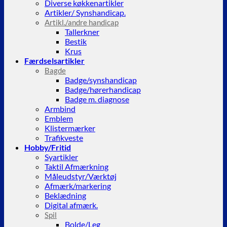
Diverse køkkenartikler
Artikler/ Synshandicap.
Artikl./andre handicap
Tallerkner
Bestik
Krus
Færdselsartikler
Bagde
Badge/synshandicap
Badge/hørerhandicap
Badge m. diagnose
Armbind
Emblem
Klistermærker
Trafikveste
Hobby/Fritid
Syartikler
Taktil Afmærkning
Måleudstyr/Værktøj
Afmærk/markering
Beklædning
Digital afmærk.
Spil
Bolde/Leg