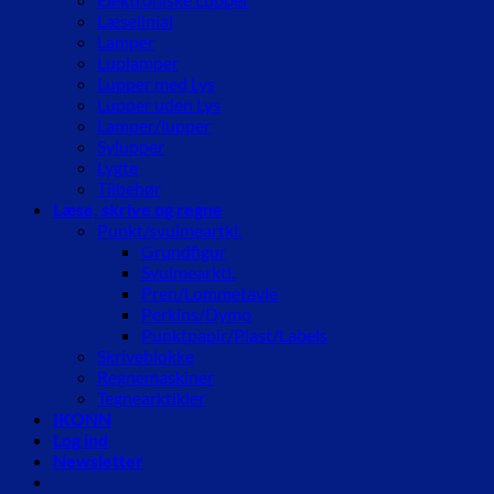
Læselinial
Lamper
Luplamper
Lupper med Lys
Lupper uden Lys
Lamper/lupper
Sylupper
Lygte
Tilbehør
Læse, skrive og regne
Punkt/svulmeartkl.
Grundfigur
Svulmearktl.
Pren/Lommetavle
Perkins/Dymo
Punktpapir/Plast/Labels
Skriveblokke
Regnemaskiner
Tegnearktikler
IKONN
Log ind
Newsletter