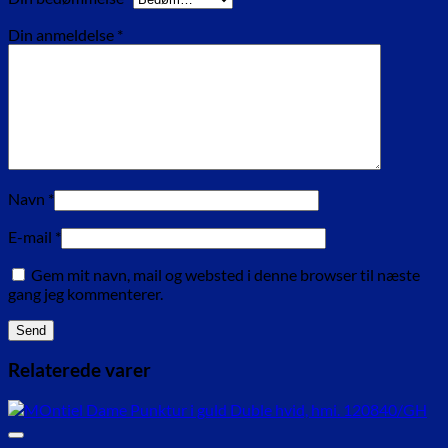
Din anmeldelse
*
Navn
*
E-mail
*
Gem mit navn, mail og websted i denne browser til næste
gang jeg kommenterer.
Relaterede varer