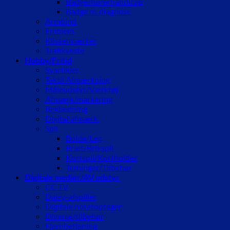
Badge/hørerhandicap
Badge m. diagnose
Armbind
Emblem
Klistermærker
Trafikveste
Hobby/Fritid
Syartikler
Taktil Afmærkning
Måleudstyr/Værktøj
Afmærk/markering
Beklædning
Digital afmærk.
Spil
Bolde/Leg
Bræt/Brikspil
Kortspil/Kortholder
Terninger/Tilbehør
Digitale medier/AV udstyr
CC TV
Daisy-afspiller
Digitale notatoptager
Diverse/tilbehør
Fjernbetjening