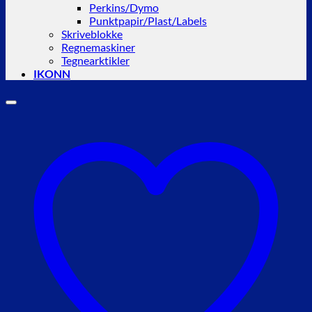
Perkins/Dymo
Punktpapir/Plast/Labels
Skriveblokke
Regnemaskiner
Tegnearktikler
IKONN