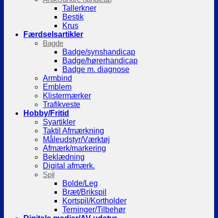
Tallerkner
Bestik
Krus
Færdselsartikler
Bagde
Badge/synshandicap
Badge/hørerhandicap
Badge m. diagnose
Armbind
Emblem
Klistermærker
Trafikveste
Hobby/Fritid
Syartikler
Taktil Afmærkning
Måleudstyr/Værktøj
Afmærk/markering
Beklædning
Digital afmærk.
Spil
Bolde/Leg
Bræt/Brikspil
Kortspil/Kortholder
Terninger/Tilbehør