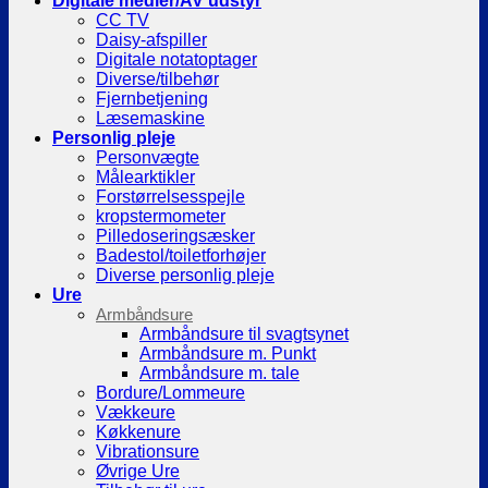
Digitale medier/AV udstyr
CC TV
Daisy-afspiller
Digitale notatoptager
Diverse/tilbehør
Fjernbetjening
Læsemaskine
Personlig pleje
Personvægte
Målearktikler
Forstørrelsesspejle
kropstermometer
Pilledoseringsæsker
Badestol/toiletforhøjer
Diverse personlig pleje
Ure
Armbåndsure
Armbåndsure til svagtsynet
Armbåndsure m. Punkt
Armbåndsure m. tale
Bordure/Lommeure
Vækkeure
Køkkenure
Vibrationsure
Øvrige Ure