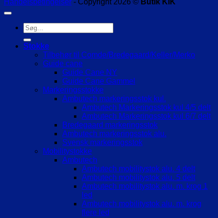
Handelsbetingelser
- Copyright 2026 ©
Butik KIK
Søg
efter:
Stokke
Tilbehør til Comde/Bredegaard/Keller/Merko
Guide cane
Guide Cane NY
Guide Cane Gammel
Markeringsstokke
Ambutech markeringsstok kul.
Ambutech Markeringsstok kul 4/5 delt
Ambutech Markeringsstok kul 6/7 delt
Bredegaard markeringsstok
Ambutech markeringsstok alu.
Svensk markeringsstok
Mobilitystokke
Ambutech
Ambutech mobilitystok alu. 4 delt
Ambutech mobilitystok alu. 5 delt
Ambutech mobilitystok alu. m. krog 1
led
Ambutech mobilitystok alu. m. krog
flere led