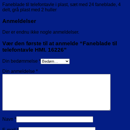
Faneblade til telefontavle i plast, sæt med 24 faneblade, 4
delt, grå plast med 2 huller
Anmeldelser
Der er endnu ikke nogle anmeldelser.
Vær den første til at anmelde “Faneblade til
telefontavle HMI. 16226”
Din bedømmelse
*
Din anmeldelse
*
Navn
*
E-mail
*