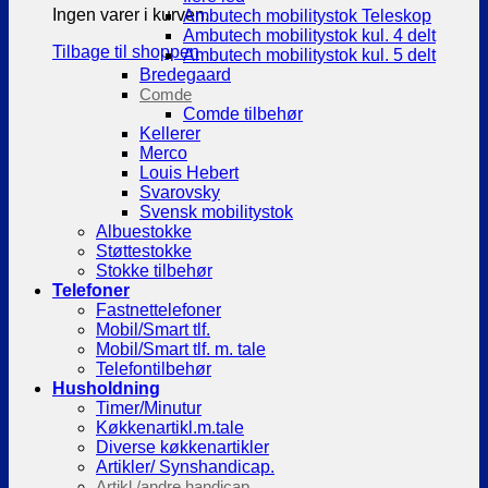
Ingen varer i kurven.
Ambutech mobilitystok Teleskop
Ambutech mobilitystok kul. 4 delt
Tilbage til shoppen
Ambutech mobilitystok kul. 5 delt
Bredegaard
Comde
Comde tilbehør
Kellerer
Merco
Louis Hebert
Svarovsky
Svensk mobilitystok
Albuestokke
Støttestokke
Stokke tilbehør
Telefoner
Fastnettelefoner
Mobil/Smart tlf.
Mobil/Smart tlf. m. tale
Telefontilbehør
Husholdning
Timer/Minutur
Køkkenartikl.m.tale
Diverse køkkenartikler
Artikler/ Synshandicap.
Artikl./andre handicap