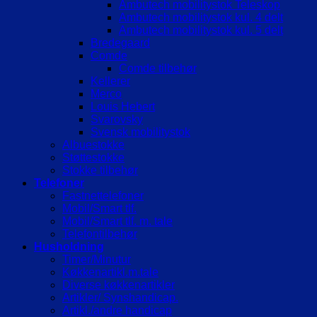
Ambutech mobilitystok Teleskop
Ambutech mobilitystok kul. 4 delt
Ambutech mobilitystok kul. 5 delt
Bredegaard
Comde
Comde tilbehør
Kellerer
Merco
Louis Hebert
Svarovsky
Svensk mobilitystok
Albuestokke
Støttestokke
Stokke tilbehør
Telefoner
Fastnettelefoner
Mobil/Smart tlf.
Mobil/Smart tlf. m. tale
Telefontilbehør
Husholdning
Timer/Minutur
Køkkenartikl.m.tale
Diverse køkkenartikler
Artikler/ Synshandicap.
Artikl./andre handicap