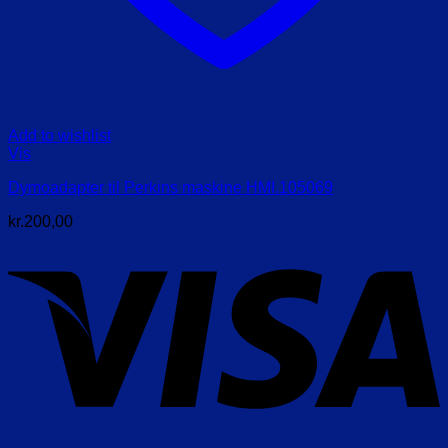
Add to wishlist
Vis
Dymoadapter til Perkins maskine HMI.105069
kr.
200,00
V