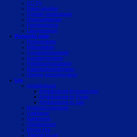
CC TV
Daisy-afspiller
Digitale notatoptager
Diverse/tilbehør
Fjernbetjening
Læsemaskine
Personlig pleje
Personvægte
Målearktikler
Forstørrelsesspejle
kropstermometer
Pilledoseringsæsker
Badestol/toiletforhøjer
Diverse personlig pleje
Ure
Armbåndsure
Armbåndsure til svagtsynet
Armbåndsure m. Punkt
Armbåndsure m. tale
Bordure/Lommeure
Vækkeure
Køkkenure
Vibrationsure
Øvrige Ure
Tilbehør til ure