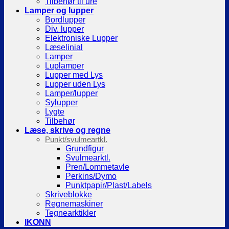
Tilbehør til ure
Lamper og lupper
Bordlupper
Div. lupper
Elektroniske Lupper
Læselinial
Lamper
Luplamper
Lupper med Lys
Lupper uden Lys
Lamper/lupper
Sylupper
Lygte
Tilbehør
Læse, skrive og regne
Punkt/svulmeartkl.
Grundfigur
Svulmearktl.
Pren/Lommetavle
Perkins/Dymo
Punktpapir/Plast/Labels
Skriveblokke
Regnemaskiner
Tegnearktikler
IKONN