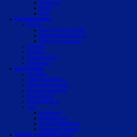
Tallerkner
Bestik
Krus
Færdselsartikler
Bagde
Badge/synshandicap
Badge/hørerhandicap
Badge m. diagnose
Armbind
Emblem
Klistermærker
Trafikveste
Hobby/Fritid
Syartikler
Taktil Afmærkning
Måleudstyr/Værktøj
Afmærk/markering
Beklædning
Digital afmærk.
Spil
Bolde/Leg
Bræt/Brikspil
Kortspil/Kortholder
Terninger/Tilbehør
Digitale medier/AV udstyr