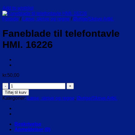
Add to wishlist
Forside
/
Læse, skrive og regne
/
Øvrige/Skrive Artkl.
Faneblade til telefontavle
HMI. 16226
kr.
50,00
Faneblade
til
Tilføj til kurv
telefontavle
Kategorier:
Læse, skrive og regne
,
Øvrige/Skrive Artkl.
HMI.
16226
antal
Beskrivelse
Anmeldelser (0)