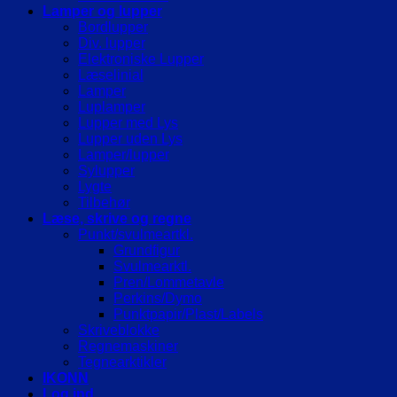
Lamper og lupper
Bordlupper
Div. lupper
Elektroniske Lupper
Læselinial
Lamper
Luplamper
Lupper med Lys
Lupper uden Lys
Lamper/lupper
Sylupper
Lygte
Tilbehør
Læse, skrive og regne
Punkt/svulmeartkl.
Grundfigur
Svulmearktl.
Pren/Lommetavle
Perkins/Dymo
Punktpapir/Plast/Labels
Skriveblokke
Regnemaskiner
Tegnearktikler
IKONN
Log ind