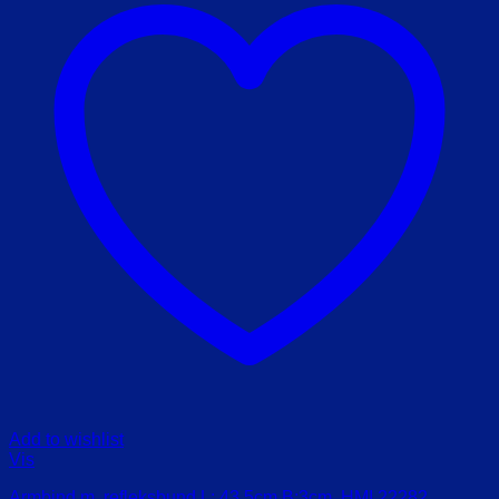
Add to wishlist
Vis
Armbind m. refleksbund L: 43,5cm B:3cm. HMI 22282