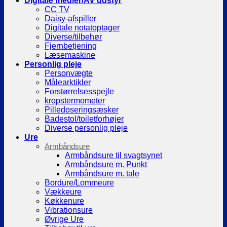
Digitale medier/AV udstyr
CC TV
Daisy-afspiller
Digitale notatoptager
Diverse/tilbehør
Fjernbetjening
Læsemaskine
Personlig pleje
Personvægte
Målearktikler
Forstørrelsesspejle
kropstermometer
Pilledoseringsæsker
Badestol/toiletforhøjer
Diverse personlig pleje
Ure
Armbåndsure
Armbåndsure til svagtsynet
Armbåndsure m. Punkt
Armbåndsure m. tale
Bordure/Lommeure
Vækkeure
Køkkenure
Vibrationsure
Øvrige Ure