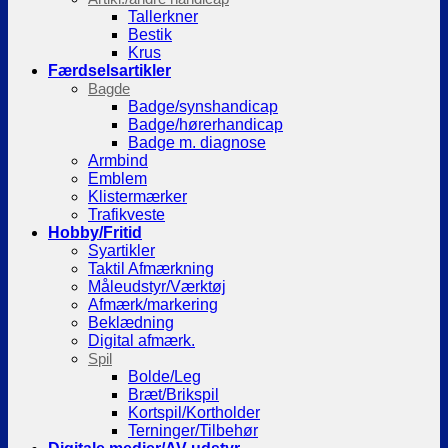
Tallerkner
Bestik
Krus
Færdselsartikler
Bagde
Badge/synshandicap
Badge/hørerhandicap
Badge m. diagnose
Armbind
Emblem
Klistermærker
Trafikveste
Hobby/Fritid
Syartikler
Taktil Afmærkning
Måleudstyr/Værktøj
Afmærk/markering
Beklædning
Digital afmærk.
Spil
Bolde/Leg
Bræt/Brikspil
Kortspil/Kortholder
Terninger/Tilbehør