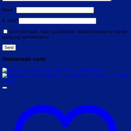
Navn
*
E-mail
*
Gem mit navn, mail og websted i denne browser til næste
gang jeg kommenterer.
Relaterede varer