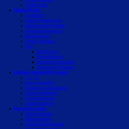
Trafikveste
Hobby/Fritid
Syartikler
Taktil Afmærkning
Måleudstyr/Værktøj
Afmærk/markering
Beklædning
Digital afmærk.
Spil
Bolde/Leg
Bræt/Brikspil
Kortspil/Kortholder
Terninger/Tilbehør
Digitale medier/AV udstyr
CC TV
Daisy-afspiller
Digitale notatoptager
Diverse/tilbehør
Fjernbetjening
Læsemaskine
Personlig pleje
Personvægte
Målearktikler
Forstørrelsesspejle