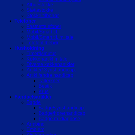
Albuestokke
Støttestokke
Stokke tilbehør
Telefoner
Fastnettelefoner
Mobil/Smart tlf.
Mobil/Smart tlf. m. tale
Telefontilbehør
Husholdning
Timer/Minutur
Køkkenartikl.m.tale
Diverse køkkenartikler
Artikler/ Synshandicap.
Artikl./andre handicap
Tallerkner
Bestik
Krus
Færdselsartikler
Bagde
Badge/synshandicap
Badge/hørerhandicap
Badge m. diagnose
Armbind
Emblem
Klistermærker