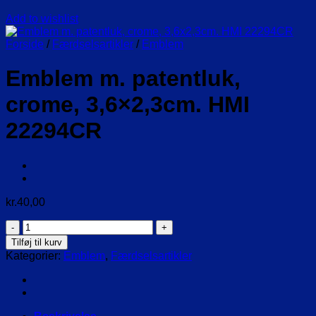
Add to wishlist
Forside
/
Færdselsartikler
/
Emblem
Emblem m. patentluk,
crome, 3,6×2,3cm. HMI
22294CR
kr.
40,00
Emblem
m.
Tilføj til kurv
patentluk,
Kategorier:
Emblem
,
Færdselsartikler
crome,
3,6x2,3cm.
HMI
22294CR
antal