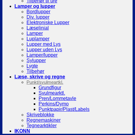
Tilbehør til ure
Lamper og lupper
Bordlupper
Div. lupper
Elektroniske Lupper
Læselinial
Lamper
Luplamper
Lupper med Lys
Lupper uden Lys
Lamper/lupper
Sylupper
Lygte
Tilbehør
Læse, skrive og regne
Punkt/svulmeartkl.
Grundfigur
Svulmearktl.
Pren/Lommetavle
Perkins/Dymo
Punktpapir/Plast/Labels
Skriveblokke
Regnemaskiner
Tegnearktikler
IKONN