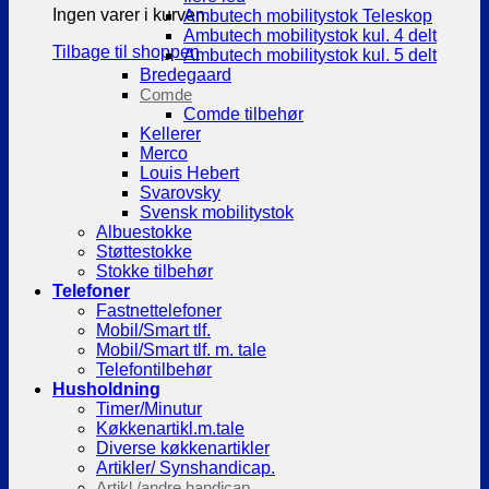
Ingen varer i kurven.
Ambutech mobilitystok Teleskop
Ambutech mobilitystok kul. 4 delt
Tilbage til shoppen
Ambutech mobilitystok kul. 5 delt
Bredegaard
Comde
Comde tilbehør
Kellerer
Merco
Louis Hebert
Svarovsky
Svensk mobilitystok
Albuestokke
Støttestokke
Stokke tilbehør
Telefoner
Fastnettelefoner
Mobil/Smart tlf.
Mobil/Smart tlf. m. tale
Telefontilbehør
Husholdning
Timer/Minutur
Køkkenartikl.m.tale
Diverse køkkenartikler
Artikler/ Synshandicap.
Artikl./andre handicap