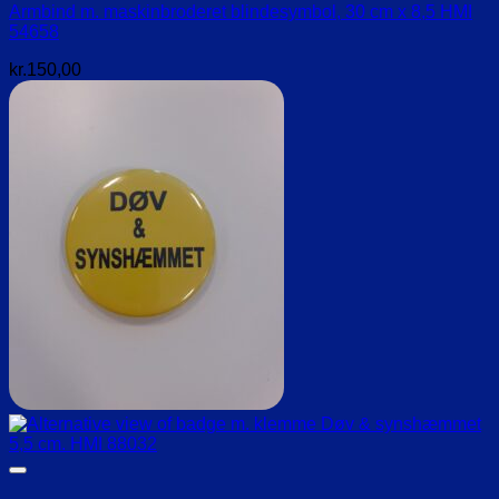
Armbind m. maskinbroderet blindesymbol, 30 cm x 8,5 HMI
54658
kr.
150,00