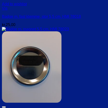
Add to wishlist
Vis
Badge m. fast klemme, stor 5,5 cm. HMI 78018
kr.
25,00