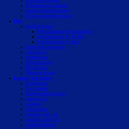
kropstermometer
Pilledoseringsæsker
Badestol/toiletforhøjer
Diverse personlig pleje
Ure
Armbåndsure
Armbåndsure til svagtsynet
Armbåndsure m. Punkt
Armbåndsure m. tale
Bordure/Lommeure
Vækkeure
Køkkenure
Vibrationsure
Øvrige Ure
Tilbehør til ure
Lamper og lupper
Bordlupper
Div. lupper
Elektroniske Lupper
Læselinial
Lamper
Luplamper
Lupper med Lys
Lupper uden Lys
Lamper/lupper