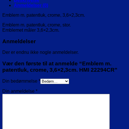
Beskrivelse
Anmeldelser (0)
Emblem m. patentluk, crome, 3,6×2,3cm.
Emblem m. patentluk, crome, stor.
Emblemet måler 3,6×2,3cm.
Anmeldelser
Der er endnu ikke nogle anmeldelser.
Vær den første til at anmelde “Emblem m.
patentluk, crome, 3,6×2,3cm. HMI 22294CR”
Din bedømmelse
*
Din anmeldelse
*