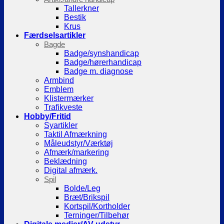
Tallerkner
Bestik
Krus
Færdselsartikler
Bagde
Badge/synshandicap
Badge/hørerhandicap
Badge m. diagnose
Armbind
Emblem
Klistermærker
Trafikveste
Hobby/Fritid
Syartikler
Taktil Afmærkning
Måleudstyr/Værktøj
Afmærk/markering
Beklædning
Digital afmærk.
Spil
Bolde/Leg
Bræt/Brikspil
Kortspil/Kortholder
Terninger/Tilbehør