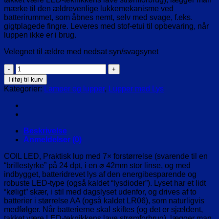
mærke til den ældrevenlige lukkemekanisme ved
batterirummet, som åbnes nemt, selv med svage, f.eks.
gigtplagede fingre. Leveres med stof-etui til opbevaring, når
luppen ikke er i brug.
Velegnet til ældre med nedsat syn/svagsynet
Coil
Led,
Tilføj til kurv
indkøbslup,
Kategorier:
Lamper og lupper
,
Lupper med Lys
7X
forstørrelse
rund
HMI.
32258
Beskrivelse
antal
Anmeldelser (0)
COIL LED, Praktisk lup med 7× forstørrelse (svarende til en
“brillestyrke” på 24 dpt, i en ⌀ 42mm stor linse, og med
indbygget, batteridrevet lys af den energibesparende og
robuste LED-type (også kaldet “lysdioder”). Lyset har et lidt
“køligt” skær, i stil med dagslyset udenfor, og drives af to
batterier i størrelse AA (også kaldet LR06), som naturligvis
medfølger. Når batterierne skal skiftes (og det er sjældent,
takket være LED-teknikkens lave strømforbrug), lægger man