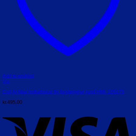
Add to wishlist
Vis
Coil At Max Indkøbslup 9x forstørrelse rund HMI. 105173
kr.
495,00
V