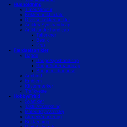
Husholdning
Timer/Minutur
Køkkenartikl.m.tale
Diverse køkkenartikler
Artikler/ Synshandicap.
Artikl./andre handicap
Tallerkner
Bestik
Krus
Færdselsartikler
Bagde
Badge/synshandicap
Badge/hørerhandicap
Badge m. diagnose
Armbind
Emblem
Klistermærker
Trafikveste
Hobby/Fritid
Syartikler
Taktil Afmærkning
Måleudstyr/Værktøj
Afmærk/markering
Beklædning
Digital afmærk.