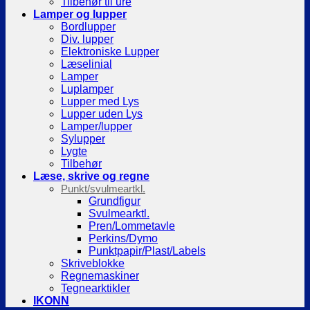
Tilbehør til ure
Lamper og lupper
Bordlupper
Div. lupper
Elektroniske Lupper
Læselinial
Lamper
Luplamper
Lupper med Lys
Lupper uden Lys
Lamper/lupper
Sylupper
Lygte
Tilbehør
Læse, skrive og regne
Punkt/svulmeartkl.
Grundfigur
Svulmearktl.
Pren/Lommetavle
Perkins/Dymo
Punktpapir/Plast/Labels
Skriveblokke
Regnemaskiner
Tegnearktikler
IKONN