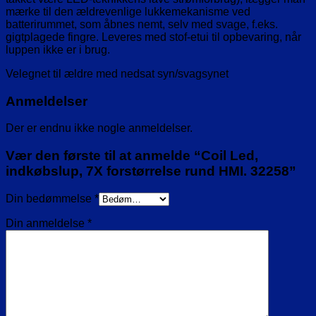
mærke til den ældrevenlige lukkemekanisme ved
batterirummet, som åbnes nemt, selv med svage, f.eks.
gigtplagede fingre. Leveres med stof-etui til opbevaring, når
luppen ikke er i brug.
Velegnet til ældre med nedsat syn/svagsynet
Anmeldelser
Der er endnu ikke nogle anmeldelser.
Vær den første til at anmelde “Coil Led,
indkøbslup, 7X forstørrelse rund HMI. 32258”
Din bedømmelse
*
Din anmeldelse
*