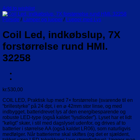
Add to wishlist
Forside
/
Lamper og lupper
/
Lupper med Lys
Coil Led, indkøbslup, 7X
forstørrelse rund HMI.
32258
kr.
530,00
COIL LED, Praktisk lup med 7× forstørrelse (svarende til en
“brillestyrke” på 24 dpt, i en ⌀ 42mm stor linse, og med
indbygget, batteridrevet lys af den energibesparende og
robuste LED-type (også kaldet “lysdioder”). Lyset har et lidt
“køligt” skær, i stil med dagslyset udenfor, og drives af to
batterier i størrelse AA (også kaldet LR06), som naturligvis
medfølger. Når batterierne skal skiftes (og det er sjældent,
takket være LED-teknikkens lave strømforbrug), lægger man