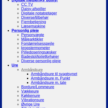
Digitale medier/AV udstyr
CC TV
Daisy-afspiller
Digitale notatoptager
Diverse/tilbehør
Fjernbetjening
Læsemaskine
Personlig pleje
Personvægte
Målearktikler
Forstørrelsesspejle
kropstermometer
Pilledoseringsæsker
Badestol/toiletforhøjer
Diverse personlig pleje
Ure
Armbåndsure
Armbåndsure til svagtsynet
Armbåndsure m. Punkt
Armbåndsure m. tale
Bordure/Lommeure
Vækkeure
Køkkenure
Vibrationsure
Øvrige Ure