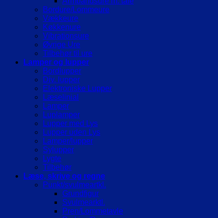
Armbåndsure m. tale
Bordure/Lommeure
Vækkeure
Køkkenure
Vibrationsure
Øvrige Ure
Tilbehør til ure
Lamper og lupper
Bordlupper
Div. lupper
Elektroniske Lupper
Læselinial
Lamper
Luplamper
Lupper med Lys
Lupper uden Lys
Lamper/lupper
Sylupper
Lygte
Tilbehør
Læse, skrive og regne
Punkt/svulmeartkl.
Grundfigur
Svulmearktl.
Pren/Lommetavle