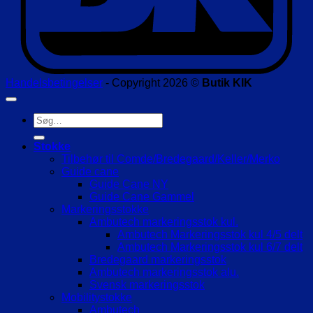
Handelsbetingelser
- Copyright 2026 ©
Butik KIK
Søg
efter:
Stokke
Tilbehør til Comde/Bredegaard/Keller/Merko
Guide cane
Guide Cane NY
Guide Cane Gammel
Markeringsstokke
Ambutech markeringsstok kul.
Ambutech Markeringsstok kul 4/5 delt
Ambutech Markeringsstok kul 6/7 delt
Bredegaard markeringsstok
Ambutech markeringsstok alu.
Svensk markeringsstok
Mobilitystokke
Ambutech