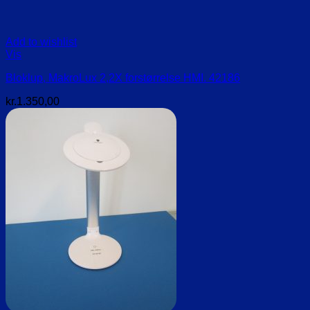
Add to wishlist
Vis
Bloklup, MakroLux 2,2X forstørrelse HMI. 42186
kr.
1.350,00