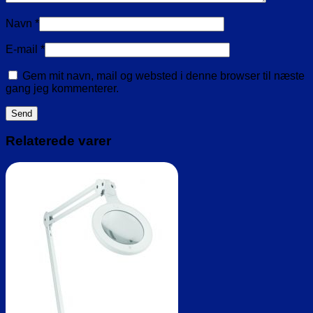
Navn
*
E-mail
*
Gem mit navn, mail og websted i denne browser til næste
gang jeg kommenterer.
Relaterede varer