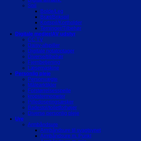
Spil
Bolde/Leg
Bræt/Brikspil
Kortspil/Kortholder
Terninger/Tilbehør
Digitale medier/AV udstyr
CC TV
Daisy-afspiller
Digitale notatoptager
Diverse/tilbehør
Fjernbetjening
Læsemaskine
Personlig pleje
Personvægte
Målearktikler
Forstørrelsesspejle
kropstermometer
Pilledoseringsæsker
Badestol/toiletforhøjer
Diverse personlig pleje
Ure
Armbåndsure
Armbåndsure til svagtsynet
Armbåndsure m. Punkt