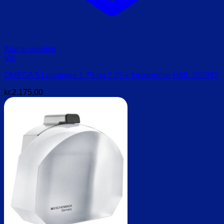
Add to wishlist
Vis
OMEGA 5 Luplampe 1,75 og 2,25 x forstørrelse HMI. 102933
kr.
2.175,00