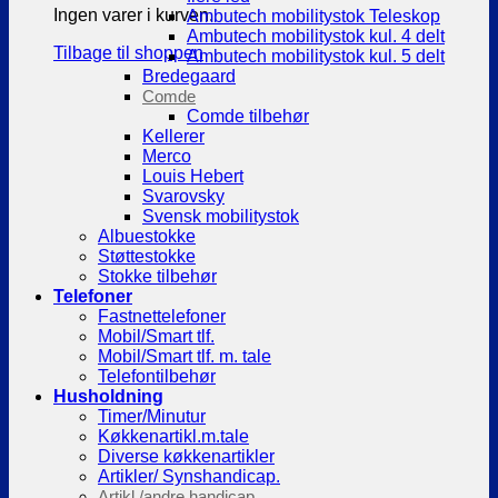
Ingen varer i kurven.
Ambutech mobilitystok Teleskop
Ambutech mobilitystok kul. 4 delt
Tilbage til shoppen
Ambutech mobilitystok kul. 5 delt
Bredegaard
Comde
Comde tilbehør
Kellerer
Merco
Louis Hebert
Svarovsky
Svensk mobilitystok
Albuestokke
Støttestokke
Stokke tilbehør
Telefoner
Fastnettelefoner
Mobil/Smart tlf.
Mobil/Smart tlf. m. tale
Telefontilbehør
Husholdning
Timer/Minutur
Køkkenartikl.m.tale
Diverse køkkenartikler
Artikler/ Synshandicap.
Artikl./andre handicap