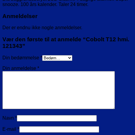
snooze. 100 års kalender. Taler 24 timer.
Anmeldelser
Der er endnu ikke nogle anmeldelser.
Vær den første til at anmelde “Cobolt T12 hmi.
121343”
Din bedømmelse
*
Din anmeldelse
*
Navn
*
E-mail
*