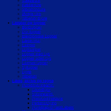
Vækkeure
Køkkenure
Vibrationsure
Øvrige Ure
Tilbehør til ure
Lamper og lupper
Bordlupper
Div. lupper
Elektroniske Lupper
Læselinial
Lamper
Luplamper
Lupper med Lys
Lupper uden Lys
Lamper/lupper
Sylupper
Lygte
Tilbehør
Læse, skrive og regne
Punkt/svulmeartkl.
Grundfigur
Svulmearktl.
Pren/Lommetavle
Perkins/Dymo
Punktpapir/Plast/Labels