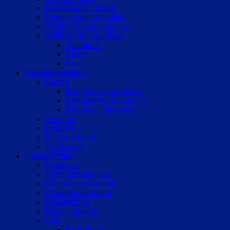
Køkkenartikl.m.tale
Diverse køkkenartikler
Artikler/ Synshandicap.
Artikl./andre handicap
Tallerkner
Bestik
Krus
Færdselsartikler
Bagde
Badge/synshandicap
Badge/hørerhandicap
Badge m. diagnose
Armbind
Emblem
Klistermærker
Trafikveste
Hobby/Fritid
Syartikler
Taktil Afmærkning
Måleudstyr/Værktøj
Afmærk/markering
Beklædning
Digital afmærk.
Spil
Bolde/Leg