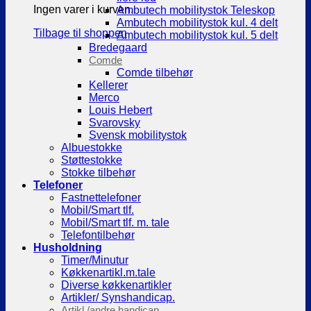
Ingen varer i kurven.
Ambutech mobilitystok Teleskop
Ambutech mobilitystok kul. 4 delt
Tilbage til shoppen
Ambutech mobilitystok kul. 5 delt
Bredegaard
Comde
Comde tilbehør
Kellerer
Merco
Louis Hebert
Svarovsky
Svensk mobilitystok
Albuestokke
Støttestokke
Stokke tilbehør
Telefoner
Fastnettelefoner
Mobil/Smart tlf.
Mobil/Smart tlf. m. tale
Telefontilbehør
Husholdning
Timer/Minutur
Køkkenartikl.m.tale
Diverse køkkenartikler
Artikler/ Synshandicap.
Artikl./andre handicap