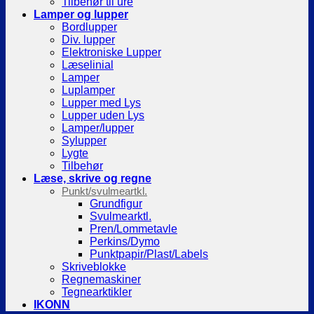
Tilbehør til ure
Lamper og lupper
Bordlupper
Div. lupper
Elektroniske Lupper
Læselinial
Lamper
Luplamper
Lupper med Lys
Lupper uden Lys
Lamper/lupper
Sylupper
Lygte
Tilbehør
Læse, skrive og regne
Punkt/svulmeartkl.
Grundfigur
Svulmearktl.
Pren/Lommetavle
Perkins/Dymo
Punktpapir/Plast/Labels
Skriveblokke
Regnemaskiner
Tegnearktikler
IKONN