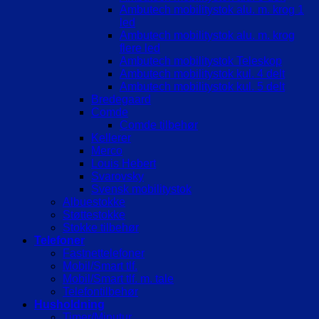
Ambutech mobilitystok alu. m. krog 1
led
Ambutech mobilitystok alu. m. krog
flere led
Ambutech mobilitystok Teleskop
Ambutech mobilitystok kul. 4 delt
Ambutech mobilitystok kul. 5 delt
Bredegaard
Comde
Comde tilbehør
Kellerer
Merco
Louis Hebert
Svarovsky
Svensk mobilitystok
Albuestokke
Støttestokke
Stokke tilbehør
Telefoner
Fastnettelefoner
Mobil/Smart tlf.
Mobil/Smart tlf. m. tale
Telefontilbehør
Husholdning
Timer/Minutur