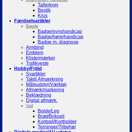
Tallerkner
Bestik
Krus
Færdselsartikler
Bagde
Badge/synshandicap
Badge/hørerhandicap
Badge m. diagnose
Armbind
Emblem
Klistermærker
Trafikveste
Hobby/Fritid
Syartikler
Taktil Afmærkning
Måleudstyr/Værktøj
Afmærk/markering
Beklædning
Digital afmærk.
Spil
Bolde/Leg
Bræt/Brikspil
Kortspil/Kortholder
Terninger/Tilbehør