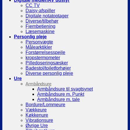
Digitale medier/AV udstyr
CC TV
Daisy-afspiller
Digitale notatoptager
Diverse/tilbehør
Fjernbetjening
Læsemaskine
Personlig pleje
Personvægte
Målearktikler
Forstørrelsesspejle
kropstermometer
Pilledoseringsæsker
Badestol/toiletforhøjer
Diverse personlig pleje
Ure
Armbåndsure
Armbåndsure til svagtsynet
Armbåndsure m. Punkt
Armbåndsure m. tale
Bordure/Lommeure
Vækkeure
Køkkenure
Vibrationsure
Øvrige Ure