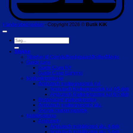
Handelsbetingelser
- Copyright 2026 ©
Butik KIK
Søg
efter:
Stokke
Tilbehør til Comde/Bredegaard/Keller/Merko
Guide cane
Guide Cane NY
Guide Cane Gammel
Markeringsstokke
Ambutech markeringsstok kul.
Ambutech Markeringsstok kul 4/5 delt
Ambutech Markeringsstok kul 6/7 delt
Bredegaard markeringsstok
Ambutech markeringsstok alu.
Svensk markeringsstok
Mobilitystokke
Ambutech
Ambutech mobilitystok alu. 4 delt
Ambutech mobilitystok alu. 5 delt