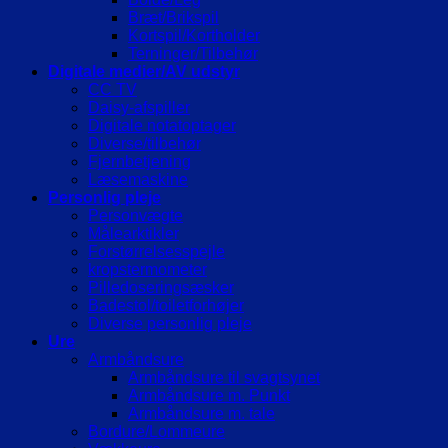
Bræt/Brikspil
Kortspil/Kortholder
Terninger/Tilbehør
Digitale medier/AV udstyr
CC TV
Daisy-afspiller
Digitale notatoptager
Diverse/tilbehør
Fjernbetjening
Læsemaskine
Personlig pleje
Personvægte
Målearktikler
Forstørrelsesspejle
kropstermometer
Pilledoseringsæsker
Badestol/toiletforhøjer
Diverse personlig pleje
Ure
Armbåndsure
Armbåndsure til svagtsynet
Armbåndsure m. Punkt
Armbåndsure m. tale
Bordure/Lommeure