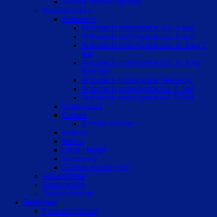
Svensk markeringsstok
Mobilitystokke
Ambutech
Ambutech mobilitystok alu. 4 delt
Ambutech mobilitystok alu. 5 delt
Ambutech mobilitystok alu. m. krog 1
led
Ambutech mobilitystok alu. m. krog
flere led
Ambutech mobilitystok Teleskop
Ambutech mobilitystok kul. 4 delt
Ambutech mobilitystok kul. 5 delt
Bredegaard
Comde
Comde tilbehør
Kellerer
Merco
Louis Hebert
Svarovsky
Svensk mobilitystok
Albuestokke
Støttestokke
Stokke tilbehør
Telefoner
Fastnettelefoner