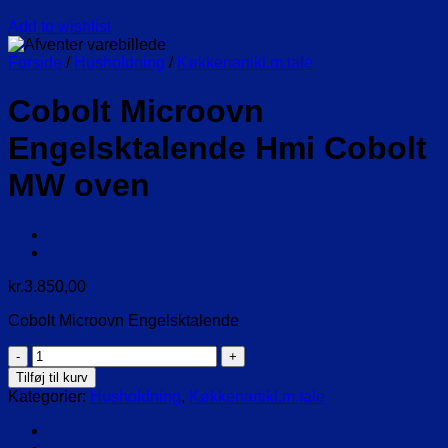
Add to wishlist
Forside
/
Husholdning
/
Køkkenartikl.m.tale
Cobolt Microovn
Engelsktalende Hmi Cobolt
MW oven
kr.
3.850,00
Cobolt Microovn Engelsktalende
Cobolt
Microovn
Tilføj til kurv
Engelsktalende
Kategorier:
Husholdning
,
Køkkenartikl.m.tale
Hmi
Cobolt
MW