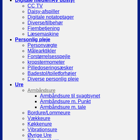
Digitale medier/AV udstyr
CC TV
Daisy-afspiller
Digitale notatoptager
Diverse/tilbehør
Fjernbetjening
Læsemaskine
Personlig pleje
Personvægte
Målearktikler
Forstørrelsesspejle
kropstermometer
Pilledoseringsæsker
Badestol/toiletforhøjer
Diverse personlig pleje
Ure
Armbåndsure
Armbåndsure til svagtsynet
Armbåndsure m. Punkt
Armbåndsure m. tale
Bordure/Lommeure
Vækkeure
Køkkenure
Vibrationsure
Øvrige Ure