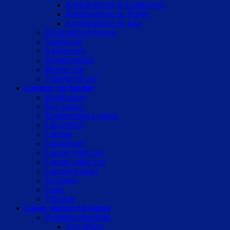
Armbåndsure til svagtsynet
Armbåndsure m. Punkt
Armbåndsure m. tale
Bordure/Lommeure
Vækkeure
Køkkenure
Vibrationsure
Øvrige Ure
Tilbehør til ure
Lamper og lupper
Bordlupper
Div. lupper
Elektroniske Lupper
Læselinial
Lamper
Luplamper
Lupper med Lys
Lupper uden Lys
Lamper/lupper
Sylupper
Lygte
Tilbehør
Læse, skrive og regne
Punkt/svulmeartkl.
Grundfigur