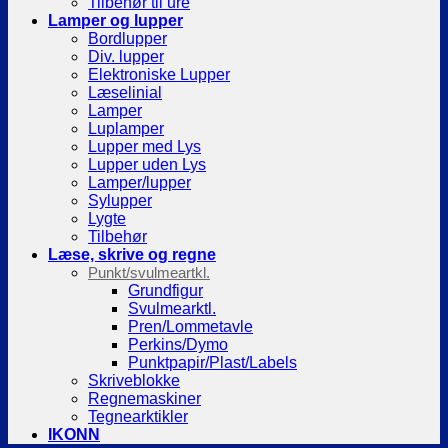
Tilbehør til ure
Lamper og lupper
Bordlupper
Div. lupper
Elektroniske Lupper
Læselinial
Lamper
Luplamper
Lupper med Lys
Lupper uden Lys
Lamper/lupper
Sylupper
Lygte
Tilbehør
Læse, skrive og regne
Punkt/svulmeartkl.
Grundfigur
Svulmearktl.
Pren/Lommetavle
Perkins/Dymo
Punktpapir/Plast/Labels
Skriveblokke
Regnemaskiner
Tegnearktikler
IKONN