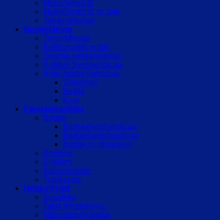
Mobil/Smart tlf.
Mobil/Smart tlf. m. tale
Telefontilbehør
Husholdning
Timer/Minutur
Køkkenartikl.m.tale
Diverse køkkenartikler
Artikler/ Synshandicap.
Artikl./andre handicap
Tallerkner
Bestik
Krus
Færdselsartikler
Bagde
Badge/synshandicap
Badge/hørerhandicap
Badge m. diagnose
Armbind
Emblem
Klistermærker
Trafikveste
Hobby/Fritid
Syartikler
Taktil Afmærkning
Måleudstyr/Værktøj