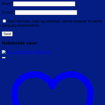
Navn
*
E-mail
*
Gem mit navn, mail og websted i denne browser til næste
gang jeg kommenterer.
Relaterede varer