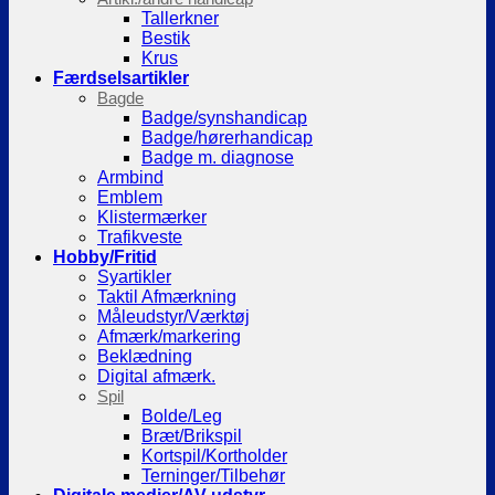
Tallerkner
Bestik
Krus
Færdselsartikler
Bagde
Badge/synshandicap
Badge/hørerhandicap
Badge m. diagnose
Armbind
Emblem
Klistermærker
Trafikveste
Hobby/Fritid
Syartikler
Taktil Afmærkning
Måleudstyr/Værktøj
Afmærk/markering
Beklædning
Digital afmærk.
Spil
Bolde/Leg
Bræt/Brikspil
Kortspil/Kortholder
Terninger/Tilbehør