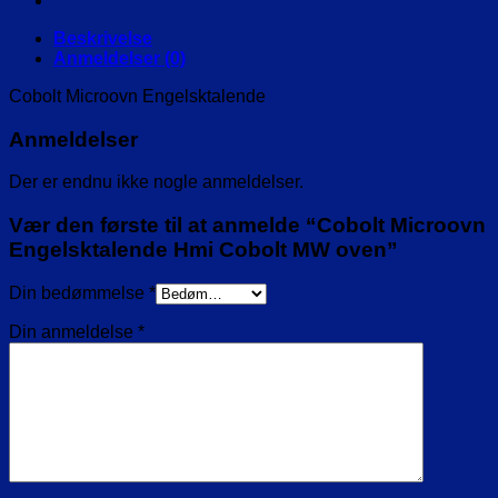
oven
antal
Beskrivelse
Anmeldelser (0)
Cobolt Microovn Engelsktalende
Anmeldelser
Der er endnu ikke nogle anmeldelser.
Vær den første til at anmelde “Cobolt Microovn
Engelsktalende Hmi Cobolt MW oven”
Din bedømmelse
*
Din anmeldelse
*