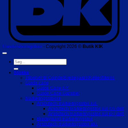
Handelsbetingelser
- Copyright 2026 ©
Butik KIK
Søg
efter:
Stokke
Tilbehør til Comde/Bredegaard/Keller/Merko
Guide cane
Guide Cane NY
Guide Cane Gammel
Markeringsstokke
Ambutech markeringsstok kul.
Ambutech Markeringsstok kul 4/5 delt
Ambutech Markeringsstok kul 6/7 delt
Bredegaard markeringsstok
Ambutech markeringsstok alu.