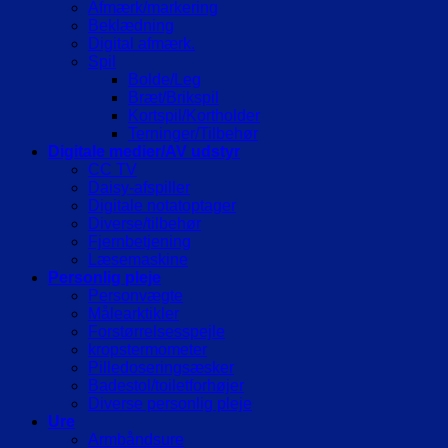
Afmærk/markering
Beklædning
Digital afmærk.
Spil
Bolde/Leg
Bræt/Brikspil
Kortspil/Kortholder
Terninger/Tilbehør
Digitale medier/AV udstyr
CC TV
Daisy-afspiller
Digitale notatoptager
Diverse/tilbehør
Fjernbetjening
Læsemaskine
Personlig pleje
Personvægte
Målearktikler
Forstørrelsesspejle
kropstermometer
Pilledoseringsæsker
Badestol/toiletforhøjer
Diverse personlig pleje
Ure
Armbåndsure