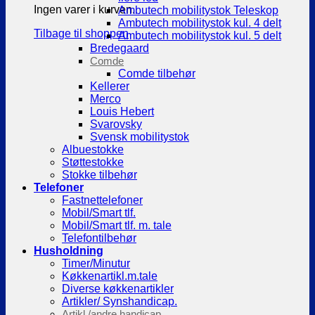
Ingen varer i kurven.
Ambutech mobilitystok Teleskop
Ambutech mobilitystok kul. 4 delt
Tilbage til shoppen
Ambutech mobilitystok kul. 5 delt
Bredegaard
Comde
Comde tilbehør
Kellerer
Merco
Louis Hebert
Svarovsky
Svensk mobilitystok
Albuestokke
Støttestokke
Stokke tilbehør
Telefoner
Fastnettelefoner
Mobil/Smart tlf.
Mobil/Smart tlf. m. tale
Telefontilbehør
Husholdning
Timer/Minutur
Køkkenartikl.m.tale
Diverse køkkenartikler
Artikler/ Synshandicap.
Artikl./andre handicap