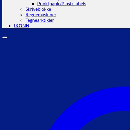
Punktpapir/Plast/Labels
Skriveblokke
Regnemaskiner
Tegnearktikler
IKONN