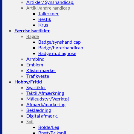
Artikler/ Synshandicap.
Artikl./andre handicap
Tallerkner
Bestik
Krus
Færdselsartikler
Bagde
Badge/synshandicap
Badge/hørerhandicap
Badge m. diagnose
Armbind
Emblem
Klistermærker
Trafikveste
Hobby/Fritid
Syartikler
Taktil Afmærkning
Måleudstyr/Værktøj
Afmærk/markering
Beklædning
Digital afmærk.
Spil
Bolde/Leg
Bræt/Brikspil