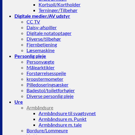
Kortspil/Kortholder
Terninger/Tilbehør
Digitale medier/AV udstyr
CC TV
Daisy-afspiller
Digitale notatoptager
Diverse/tilbehør
Fjernbetjening
Læsemaskine
Personlig pleje
Personvægte
Målearktikler
Forstørrelsesspejle
kropstermometer
Pilledoseringsæsker
Badestol/toiletforhøjer
Diverse personlig pleje
Ure
Armbåndsure
Armbåndsure til svagtsynet
Armbåndsure m. Punkt
Armbåndsure m. tale
Bordure/Lommeure