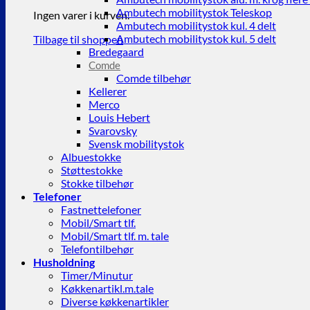
Ambutech mobilitystok Teleskop
Ingen varer i kurven.
Ambutech mobilitystok kul. 4 delt
Ambutech mobilitystok kul. 5 delt
Tilbage til shoppen
Bredegaard
Comde
Comde tilbehør
Kellerer
Merco
Louis Hebert
Svarovsky
Svensk mobilitystok
Albuestokke
Støttestokke
Stokke tilbehør
Telefoner
Fastnettelefoner
Mobil/Smart tlf.
Mobil/Smart tlf. m. tale
Telefontilbehør
Husholdning
Timer/Minutur
Køkkenartikl.m.tale
Diverse køkkenartikler