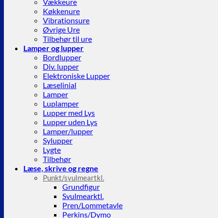
Vækkeure
Køkkenure
Vibrationsure
Øvrige Ure
Tilbehør til ure
Lamper og lupper
Bordlupper
Div. lupper
Elektroniske Lupper
Læselinial
Lamper
Luplamper
Lupper med Lys
Lupper uden Lys
Lamper/lupper
Sylupper
Lygte
Tilbehør
Læse, skrive og regne
Punkt/svulmeartkl.
Grundfigur
Svulmearktl.
Pren/Lommetavle
Perkins/Dymo