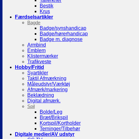
Tallerkner
Bestik
Krus
Færdselsartikler
Bagde
Badge/synshandicap
Badge/hørerhandicap
Badge m. diagnose
Armbind
Emblem
Klistermærker
Trafikveste
Hobby/Fritid
Syartikler
Taktil Afmærkning
Måleudstyr/Værktøj
Afmærk/markering
Beklædning
Digital afmærk.
Spil
Bolde/Leg
Bræt/Brikspil
Kortspil/Kortholder
Terninger/Tilbehør
Digitale medier/AV udstyr