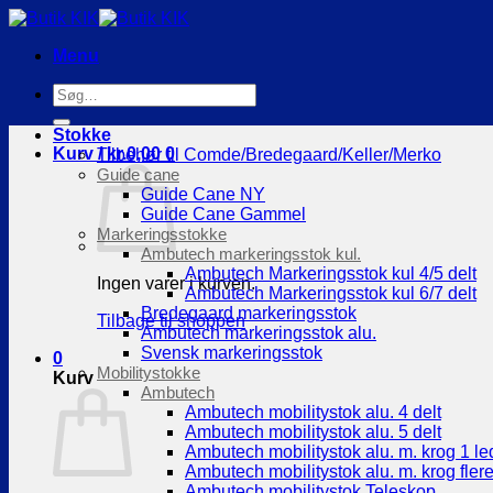
Fortsæt
til
Menu
indhold
Søg
efter:
Stokke
Kurv /
kr.
0,00
0
Tilbehør til Comde/Bredegaard/Keller/Merko
Guide cane
Guide Cane NY
Guide Cane Gammel
Markeringsstokke
Ambutech markeringsstok kul.
Ambutech Markeringsstok kul 4/5 delt
Ingen varer i kurven.
Ambutech Markeringsstok kul 6/7 delt
Bredegaard markeringsstok
Tilbage til shoppen
Ambutech markeringsstok alu.
Svensk markeringsstok
0
Mobilitystokke
Kurv
Ambutech
Ambutech mobilitystok alu. 4 delt
Ambutech mobilitystok alu. 5 delt
Ambutech mobilitystok alu. m. krog 1 le
Ambutech mobilitystok alu. m. krog flere
Ambutech mobilitystok Teleskop