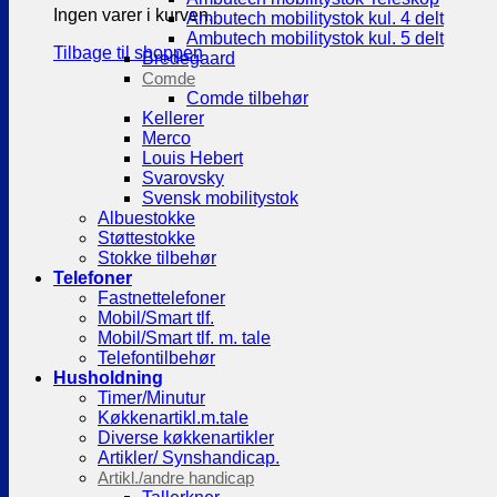
Ingen varer i kurven.
Ambutech mobilitystok kul. 4 delt
Ambutech mobilitystok kul. 5 delt
Tilbage til shoppen
Bredegaard
Comde
Comde tilbehør
Kellerer
Merco
Louis Hebert
Svarovsky
Svensk mobilitystok
Albuestokke
Støttestokke
Stokke tilbehør
Telefoner
Fastnettelefoner
Mobil/Smart tlf.
Mobil/Smart tlf. m. tale
Telefontilbehør
Husholdning
Timer/Minutur
Køkkenartikl.m.tale
Diverse køkkenartikler
Artikler/ Synshandicap.
Artikl./andre handicap