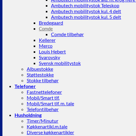
Ambutech mobilitystok Teleskop
Ambutech mobilitystok kul. 4 delt
Ambutech mobilitystok kul. 5 delt
Bredegaard
Comde
Comde tilbehør
Kellerer
Merco
Louis Hebert
Svarovsky
Svensk mobilitystok
Albuestokke
Støttestokke
Stokke tilbehør
Telefoner
Fastnettelefoner
Mobil/Smart tlf.
Mobil/Smart tlf. m. tale
Telefontilbehør
Husholdning
Timer/Minutur
Køkkenartikl.m.tale
Diverse køkkenartikler