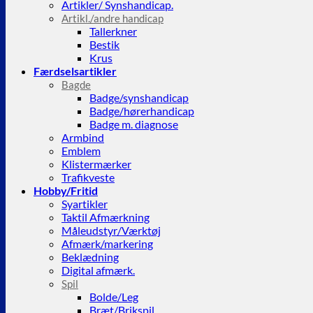
Artikler/ Synshandicap.
Artikl./andre handicap
Tallerkner
Bestik
Krus
Færdselsartikler
Bagde
Badge/synshandicap
Badge/hørerhandicap
Badge m. diagnose
Armbind
Emblem
Klistermærker
Trafikveste
Hobby/Fritid
Syartikler
Taktil Afmærkning
Måleudstyr/Værktøj
Afmærk/markering
Beklædning
Digital afmærk.
Spil
Bolde/Leg
Bræt/Brikspil