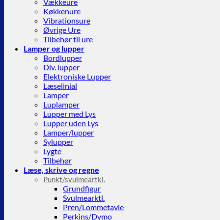
Vækkeure
Køkkenure
Vibrationsure
Øvrige Ure
Tilbehør til ure
Lamper og lupper
Bordlupper
Div. lupper
Elektroniske Lupper
Læselinial
Lamper
Luplamper
Lupper med Lys
Lupper uden Lys
Lamper/lupper
Sylupper
Lygte
Tilbehør
Læse, skrive og regne
Punkt/svulmeartkl.
Grundfigur
Svulmearktl.
Pren/Lommetavle
Perkins/Dymo