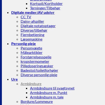
Kortspil/Kortholder
Terninger/Tilbehør
Digitale medier/AV udstyr
CC TV
Daisy-afspiller
Digitale notatoptager
Diverse/tilbehør
Fjernbetjening
Læsemaskine
Personlig pleje
Personvægte
Målearktikler
Forstørrelsesspejle
kropstermometer
Pilledoseringsæsker
Badestol/toiletforhøjer
Diverse personlig pleje
Ure
Armbåndsure
Armbåndsure til svagtsynet
Armbåndsure m. Punkt
Armbåndsure m. tale
Bordure/Lommeure