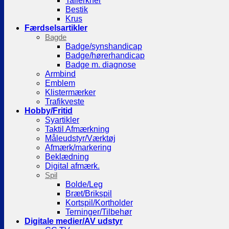
Tallerkner
Bestik
Krus
Færdselsartikler
Bagde
Badge/synshandicap
Badge/hørerhandicap
Badge m. diagnose
Armbind
Emblem
Klistermærker
Trafikveste
Hobby/Fritid
Syartikler
Taktil Afmærkning
Måleudstyr/Værktøj
Afmærk/markering
Beklædning
Digital afmærk.
Spil
Bolde/Leg
Bræt/Brikspil
Kortspil/Kortholder
Terninger/Tilbehør
Digitale medier/AV udstyr