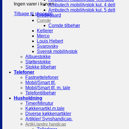
Ingen varer i kurven.
Ambutech mobilitystok kul. 4 delt
Ambutech mobilitystok kul. 5 delt
Tilbage til shoppen
Bredegaard
Comde
Comde tilbehør
Kellerer
Merco
Louis Hebert
Svarovsky
Svensk mobilitystok
Albuestokke
Støttestokke
Stokke tilbehør
Telefoner
Fastnettelefoner
Mobil/Smart tlf.
Mobil/Smart tlf. m. tale
Telefontilbehør
Husholdning
Timer/Minutur
Køkkenartikl.m.tale
Diverse køkkenartikler
Artikler/ Synshandicap.
Artikl./andre handicap