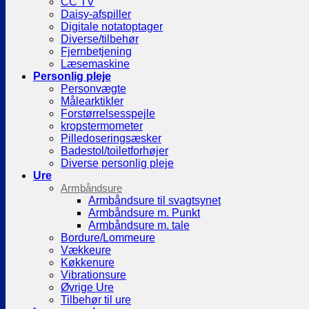
CC TV
Daisy-afspiller
Digitale notatoptager
Diverse/tilbehør
Fjernbetjening
Læsemaskine
Personlig pleje
Personvægte
Målearktikler
Forstørrelsesspejle
kropstermometer
Pilledoseringsæsker
Badestol/toiletforhøjer
Diverse personlig pleje
Ure
Armbåndsure
Armbåndsure til svagtsynet
Armbåndsure m. Punkt
Armbåndsure m. tale
Bordure/Lommeure
Vækkeure
Køkkenure
Vibrationsure
Øvrige Ure
Tilbehør til ure