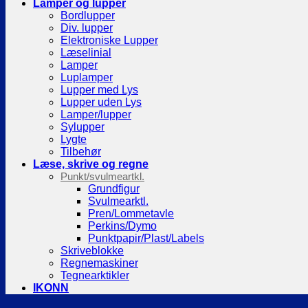
Lamper og lupper
Bordlupper
Div. lupper
Elektroniske Lupper
Læselinial
Lamper
Luplamper
Lupper med Lys
Lupper uden Lys
Lamper/lupper
Sylupper
Lygte
Tilbehør
Læse, skrive og regne
Punkt/svulmeartkl.
Grundfigur
Svulmearktl.
Pren/Lommetavle
Perkins/Dymo
Punktpapir/Plast/Labels
Skriveblokke
Regnemaskiner
Tegnearktikler
IKONN